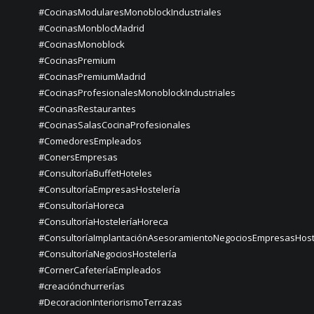
#CocinasModularesMonoblockIndustriales
#CocinasMonblocMadrid
#CocinasMonoblock
#CocinasPremium
#CocinasPremiumMadrid
#CocinasProfesionalesMonoblockIndustriales
#CocinasRestaurantes
#CocinasSalasCocinaProfesionales
#ComedoresEmpleados
#ConersEmpresas
#ConsultoríaBuffetHoteles
#ConsultoríaEmpresasHostelería
#ConsultoríaHoreca
#ConsultoríaHosteleríaHoreca
#ConsultoríaImplantaciónAsesoramientoNegociosEmpresasHost
#ConsultoríaNegociosHostelería
#CornerCafeteríaEmpleados
#creaciónchurrerías
#DecoracionInteriorismoTerrazas