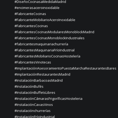
#DiseñoCocinasaMedidaMadrid
#encimerasaceroinoxidable
#FabricanteCocinas
#FabricanteMobiliarioAceroInoxidable
#FabricantesCocinas
#FabricantesCocinasModularesMonoblockMadrid
#FabricantesCocinasMonoblockIndustriales
#fabricantesmaquinariachurrería
#FabricantesMaquinariaFríoIndustrial
#FabricantesMobiliarioCocinasHostelería
#FabricantesVinotecas
#ImplantaciónAsesoramientoPuestaMarchaRestaurantesBares
#ImplantaciónRestaurantesMadrid
#InstalaciónBarbacoasMadrid
#InstalaciónBufés
#InstalaciónBuffetsLibres
#InstalaciónCámarasFrigoríficasHosteleria
#InstalaciónCavasVinos
#instalaciónchurrerías
#InstalaciónFríoIndustrial