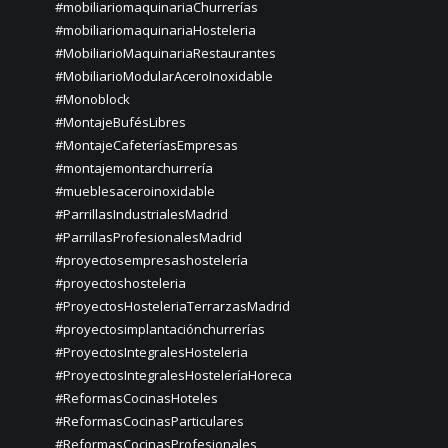
#mobiliariomaquinariaChurrerías
#mobiliariomaquinariaHosteleria
#MobiliarioMaquinariaRestaurantes
#MobiliarioModularAceroInoxidable
#Monoblock
#MontajeBufésLibres
#MontajeCafeteríasEmpresas
#montajemontarchurrería
#mueblesaceroinoxidable
#ParrillasIndustrialesMadrid
#ParrillasProfesionalesMadrid
#proyectosempresashostelería
#proyectoshosteleria
#ProyectosHosteleriaTerrarzasMadrid
#proyectosimplantaciónchurrerías
#ProyectosIntegralesHosteleria
#ProyectosIntegralesHosteleríaHoreca
#ReformasCocinasHoteles
#ReformasCocinasParticulares
#ReformasCocinasProfesionales