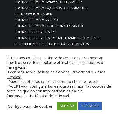
COCINAS PREMIUM GAMA ALTA EN MADRID
COCINAS PREMIUM LUJO PARA RESTAURANTES
RESTAURACIÓN MADRID
COCINAS PREMIUM MADRID
COCINAS PREMIUM PROFESIONALES MADRID
COCINAS PROFESIONALES
COCINAS PROFESIONALES • MOBILIARIO • ENCIMERAS •
REVESTIMIENTOS • ESTRUCTURAS • ELEMENTOS
DECORATIVOS ACERO INOXIDABLE
COCINAS PROFESIONALES A MEDIDA PERSONALIZADAS PARA
Utilizamos cookies propias y de terceros para mejorar
nuestros servicios mediante el análisis de sus hábitos de
PARTICULARES
navegación
COCINAS PROFESIONALES ACERO INOXIDABLE
(Leer más sobre Política de Cookies, Privacidad o Avisos
COCINAS PROFESIONALES HORECA
Legales)
COCINAS PROFESIONALES HOSTELERÍA MADRID
. Puede aceptar las cookies haciendo clic en el botón
«ACEPTAR», configurarlas e incluso rechazar las cookies de
Cocinas profesionales industriales monoblock a medida
terceros que no son imprescindibles para el
personalizadas
funcionamiento técnico del sitio web.
Cocinas profesionales industriales monoblock a medida
personalizadasCocinas profesionales industriales
Configuración de Cookies
ACEPTAR
RECHAZAR
monoblock a medida personalizadas
cocinas profesionales industriales para casas chalets