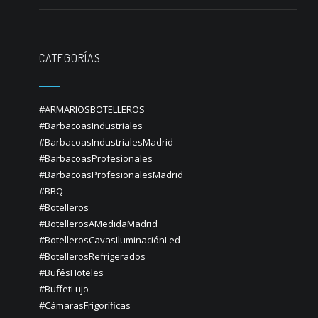
CATEGORÍAS
#ARMARIOSBOTELLEROS
#BarbacoasIndustriales
#BarbacoasIndustrialesMadrid
#BarbacoasProfesionales
#BarbacoasProfesionalesMadrid
#BBQ
#Botelleros
#BotellerosAMedidaMadrid
#BotellerosCavasIluminaciónLed
#BotellerosRefrigerados
#BufésHoteles
#BuffetLujo
#CámarasFrigoríficas