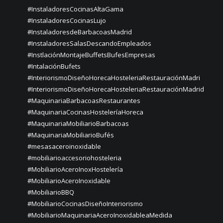
#InstaladoresCocinasAltaGama
#InstaladoresCocinasLujo
#InstaladoresdeBarbacoasMadrid
#InstaladoresSalasDescandoEmpleados
#InstlaciónMontajeBuffetsBufesEmpresas
#IntalaciónBufets
#InteriorismoDiseñoHorecaHosteleriaRestauraciónMadri
#InteriorismoDiseñoHorecaHosteleriaRestauraciónMadrid
#MaquinariaBarbacoasRestaurantes
#MaquinariaCocinasHosteleríaHoreca
#MaquinariaMobiliarioBarbacoas
#MaquinariaMobiliarioBufés
#mesasaceroinoxidable
#mobiliarioaccesoriohosteleria
#MobiliarioAceroInoxHostelería
#MobiliarioAceroInoxidable
#MobiliarioBBQ
#MobiliarioCocinasDiseñoInteriorismo
#MobiliarioMaquinariaAceroInoxidableaMedida