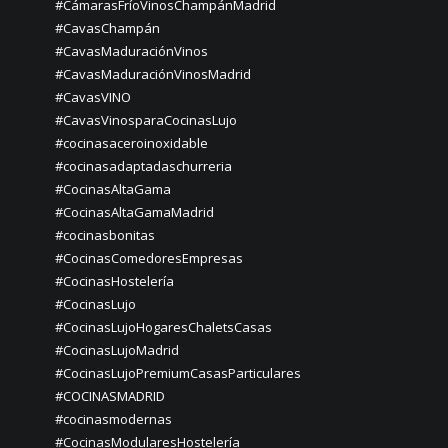
#CámarasFríoVinosChampánMadrid
#CavasChampán
#CavasMaduraciónVinos
#CavasMaduraciónVinosMadrid
#CavasVINO
#CavasVinosparaCocinasLujo
#cocinasaceroinoxidable
#cocinasadaptadaschurreria
#CocinasAltaGama
#CocinasAltaGamaMadrid
#cocinasbonitas
#CocinasComedoresEmpresas
#CocinasHostelería
#CocinasLujo
#CocinasLujoHogaresChaletsCasas
#CocinasLujoMadrid
#CocinasLujoPremiumCasasParticulares
#COCINASMADRID
#cocinasmodernas
#CocinasModularesHostelería