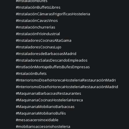
#InstalaciónBufés
#InstalaciónBuffetsLibres
#InstalaciónCámarasFrigoríficasHosteleria
#InstalaciónCavasVinos
#instalaciónchurrerías
#InstalaciónFríoIndustrial
#InstaladoresCocinasAltaGama
#InstaladoresCocinasLujo
#InstaladoresdeBarbacoasMadrid
#InstaladoresSalasDescandoEmpleados
#InstlaciónMontajeBuffetsBufesEmpresas
#IntalaciónBufets
#InteriorismoDiseñoHorecaHosteleriaRestauraciónMadri
#InteriorismoDiseñoHorecaHosteleriaRestauraciónMadrid
#MaquinariaBarbacoasRestaurantes
#MaquinariaCocinasHosteleríaHoreca
#MaquinariaMobiliarioBarbacoas
#MaquinariaMobiliarioBufés
#mesasaceroinoxidable
#mobiliarioaccesoriohosteleria