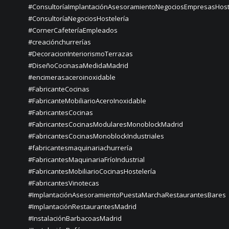
#ConsultoríaImplantaciónAsesoramientoNegociosEmpresasHost
#ConsultoríaNegociosHostelería
#CornerCafeteríaEmpleados
#creaciónchurrerías
#DecoracionInteriorismoTerrazas
#DiseñoCocinasaMedidaMadrid
#encimerasaceroinoxidable
#FabricanteCocinas
#FabricanteMobiliarioAceroInoxidable
#FabricantesCocinas
#FabricantesCocinasModularesMonoblockMadrid
#FabricantesCocinasMonoblockIndustriales
#fabricantesmaquinariachurrería
#FabricantesMaquinariaFríoIndustrial
#FabricantesMobiliarioCocinasHostelería
#FabricantesVinotecas
#ImplantaciónAsesoramientoPuestaMarchaRestaurantesBares
#ImplantaciónRestaurantesMadrid
#InstalaciónBarbacoasMadrid