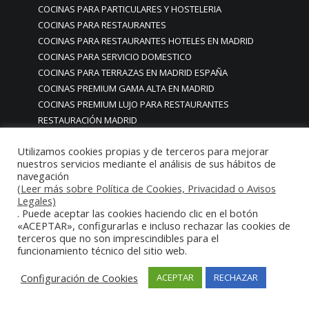
COCINAS PARA PARTICULARES Y HOSTELERIA
COCINAS PARA RESTAURANTES
COCINAS PARA RESTAURANTES HOTELES EN MADRID
COCINAS PARA SERVICIO DOMESTICO
COCINAS PARA TERRAZAS EN MADRID ESPAÑA
COCINAS PREMIUM GAMA ALTA EN MADRID
COCINAS PREMIUM LUJO PARA RESTAURANTES
RESTAURACIÓN MADRID
COCINAS PREMIUM MADRID
Utilizamos cookies propias y de terceros para mejorar
COCINAS PREMIUM PROFESIONALES MADRID
nuestros servicios mediante el análisis de sus hábitos de
COCINAS PROFESIONALES
navegación
COCINAS PROFESIONALES • MOBILIARIO • ENCIMERAS •
(Leer más sobre Política de Cookies, Privacidad o Avisos
REVESTIMIENTOS • ESTRUCTURAS • ELEMENTOS
Legales)
. Puede aceptar las cookies haciendo clic en el botón
DECORATIVOS ACERO INOXIDABLE
«ACEPTAR», configurarlas e incluso rechazar las cookies de
COCINAS PROFESIONALES A MEDIDA PERSONALIZADAS PARA
terceros que no son imprescindibles para el
PARTICULARES
funcionamiento técnico del sitio web.
COCINAS PROFESIONALES ACERO INOXIDABLE
Configuración de Cookies
ACEPTAR
RECHAZAR
COCINAS PROFESIONALES HORECA
COCINAS PROFESIONALES HOSTELERÍA MADRID