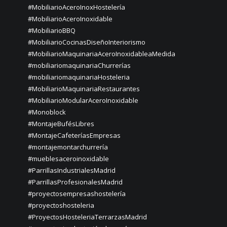
#MobiliarioAceroInoxHostelería
#MobiliarioAceroInoxidable
#MobiliarioBBQ
#MobiliarioCocinasDiseñoInteriorismo
#MobiliarioMaquinariaAceroInoxidableaMedida
#mobiliariomaquinariaChurrerías
#mobiliariomaquinariaHosteleria
#MobiliarioMaquinariaRestaurantes
#MobiliarioModularAceroInoxidable
#Monoblock
#MontajeBufésLibres
#MontajeCafeteríasEmpresas
#montajemontarchurrería
#mueblesaceroinoxidable
#ParrillasIndustrialesMadrid
#ParrillasProfesionalesMadrid
#proyectosempresashostelería
#proyectoshosteleria
#ProyectosHosteleriaTerrarzasMadrid