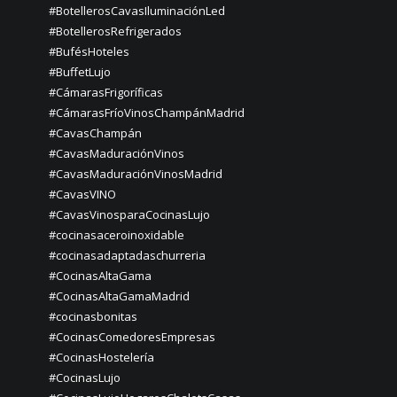
#BotellerosCavasIluminaciónLed
#BotellerosRefrigerados
#BufésHoteles
#BuffetLujo
#CámarasFrigoríficas
#CámarasFríoVinosChampánMadrid
#CavasChampán
#CavasMaduraciónVinos
#CavasMaduraciónVinosMadrid
#CavasVINO
#CavasVinosparaCocinasLujo
#cocinasaceroinoxidable
#cocinasadaptadaschurreria
#CocinasAltaGama
#CocinasAltaGamaMadrid
#cocinasbonitas
#CocinasComedoresEmpresas
#CocinasHostelería
#CocinasLujo