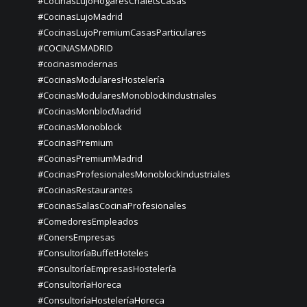
#CocinasLujoHogaresChaletsCasas
#CocinasLujoMadrid
#CocinasLujoPremiumCasasParticulares
#COCINASMADRID
#cocinasmodernas
#CocinasModularesHostelería
#CocinasModularesMonoblockIndustriales
#CocinasMonblocMadrid
#CocinasMonoblock
#CocinasPremium
#CocinasPremiumMadrid
#CocinasProfesionalesMonoblockIndustriales
#CocinasRestaurantes
#CocinasSalasCocinaProfesionales
#ComedoresEmpleados
#ConersEmpresas
#ConsultoríaBuffetHoteles
#ConsultoríaEmpresasHostelería
#ConsultoríaHoreca
#ConsultoríaHosteleríaHoreca