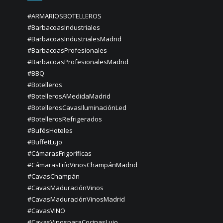
#ARMARIOSBOTELLEROS
#BarbacoasIndustriales
#BarbacoasIndustrialesMadrid
#BarbacoasProfesionales
#BarbacoasProfesionalesMadrid
#BBQ
#Botelleros
#BotellerosAMedidaMadrid
#BotellerosCavasIluminaciónLed
#BotellerosRefrigerados
#BufésHoteles
#BuffetLujo
#CámarasFrigoríficas
#CámarasFríoVinosChampánMadrid
#CavasChampán
#CavasMaduraciónVinos
#CavasMaduraciónVinosMadrid
#CavasVINO
#CavasVinosparaCocinasLujo