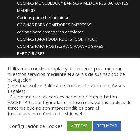
COCINAS MONOBLOCK Y BARRAS A MEDIDA RESTAURANTES
MADRIDD
Cocinas para chef amateur
COCINAS PARA COMEDORES EMPRESAS
cocinas para comedores escolares
COCINAS PARA FOODTRUCKS FOOD TRUCK
COCINAS PARA HOSTELERÍA O PARA HOGARES
PARTICULARES
COCINAS PARA HOTELES BUFFETS
COCINAS PARA PARTICULARES Y HOSTELERIA
Utilizamos cookies propias y de terceros para mejorar
nuestros servicios mediante el análisis de sus hábitos de
COCINAS PARA RESTAURANTES
navegación
COCINAS PARA RESTAURANTES HOTELES EN MADRID
(Leer más sobre Política de Cookies, Privacidad o Avisos
COCINAS PARA SERVICIO DOMESTICO
Legales)
. Puede aceptar las cookies haciendo clic en el botón
COCINAS PARA TERRAZAS EN MADRID ESPAÑA
«ACEPTAR», configurarlas e incluso rechazar las cookies de
COCINAS PREMIUM GAMA ALTA EN MADRID
terceros que no son imprescindibles para el
COCINAS PREMIUM LUJO PARA RESTAURANTES
funcionamiento técnico del sitio web.
RESTAURACIÓN MADRID
COCINAS PREMIUM MADRID
Configuración de Cookies
ACEPTAR
RECHAZAR
COCINAS PREMIUM PROFESIONALES MADRID
COCINAS PROFESIONALES