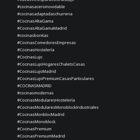
#cocinasaceroinoxidable
#cocinasadaptadaschurreria
#CocinasAltaGama
#CocinasAltaGamaMadrid
#cocinasbonitas
#CocinasComedoresEmpresas
#CocinasHostelería
#CocinasLujo
#CocinasLujoHogaresChaletsCasas
#CocinasLujoMadrid
#CocinasLujoPremiumCasasParticulares
#COCINASMADRID
#cocinasmodernas
#CocinasModularesHostelería
#CocinasModularesMonoblockIndustriales
#CocinasMonblocMadrid
#CocinasMonoblock
#CocinasPremium
#CocinasPremiumMadrid