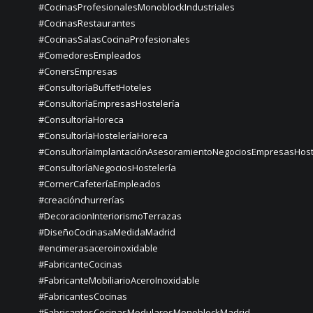
#CocinasProfesionalesMonoblockIndustriales
#CocinasRestaurantes
#CocinasSalasCocinaProfesionales
#ComedoresEmpleados
#ConersEmpresas
#ConsultoríaBuffetHoteles
#ConsultoríaEmpresasHostelería
#ConsultoríaHoreca
#ConsultoríaHosteleríaHoreca
#ConsultoríaImplantaciónAsesoramientoNegociosEmpresasHost
#ConsultoríaNegociosHostelería
#CornerCafeteríaEmpleados
#creaciónchurrerías
#DecoracionInteriorismoTerrazas
#DiseñoCocinasaMedidaMadrid
#encimerasaceroinoxidable
#FabricanteCocinas
#FabricanteMobiliarioAceroInoxidable
#FabricantesCocinas
#FabricantesCocinasModularesMonoblockMadrid