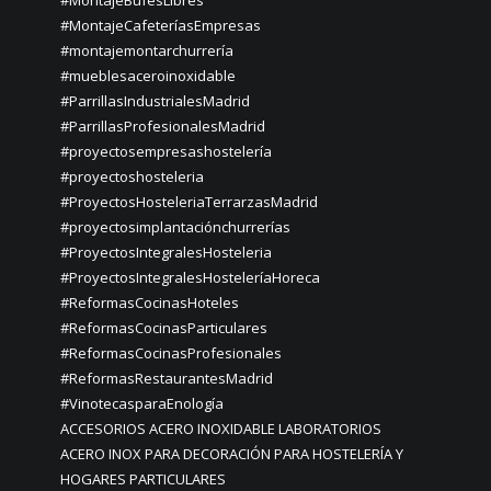
#MontajeBufésLibres
#MontajeCafeteríasEmpresas
#montajemontarchurrería
#mueblesaceroinoxidable
#ParrillasIndustrialesMadrid
#ParrillasProfesionalesMadrid
#proyectosempresashostelería
#proyectoshosteleria
#ProyectosHosteleriaTerrarzasMadrid
#proyectosimplantaciónchurrerías
#ProyectosIntegralesHosteleria
#ProyectosIntegralesHosteleríaHoreca
#ReformasCocinasHoteles
#ReformasCocinasParticulares
#ReformasCocinasProfesionales
#ReformasRestaurantesMadrid
#VinotecasparaEnología
ACCESORIOS ACERO INOXIDABLE LABORATORIOS
ACERO INOX PARA DECORACIÓN PARA HOSTELERÍA Y
HOGARES PARTICULARES