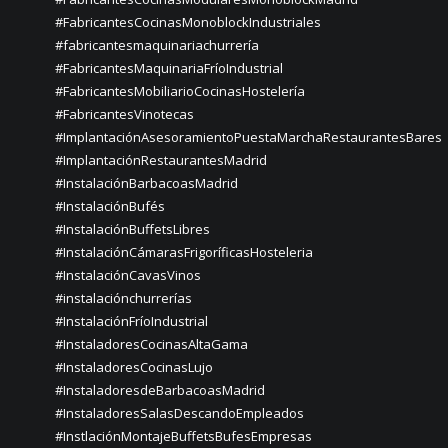
#FabricantesCocinasMonoblockIndustriales
#fabricantesmaquinariachurrería
#FabricantesMaquinariaFríoIndustrial
#FabricantesMobiliarioCocinasHostelería
#FabricantesVinotecas
#ImplantaciónAsesoramientoPuestaMarchaRestaurantesBares
#ImplantaciónRestaurantesMadrid
#InstalaciónBarbacoasMadrid
#InstalaciónBufés
#InstalaciónBuffetsLibres
#InstalaciónCámarasFrigoríficasHosteleria
#InstalaciónCavasVinos
#instalaciónchurrerías
#InstalaciónFríoIndustrial
#InstaladoresCocinasAltaGama
#InstaladoresCocinasLujo
#InstaladoresdeBarbacoasMadrid
#InstaladoresSalasDescandoEmpleados
#InstlaciónMontajeBuffetsBufesEmpresas