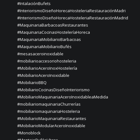
#IntalaciónBufets
#InteriorismoDiseñoHorecaHosteleriaRestauraciónMadri
#InteriorismoDiseñoHorecaHosteleriaRestauraciónMadrid
#MaquinariaBarbacoasRestaurantes
#MaquinariaCocinasHosteleríaHoreca
#MaquinariaMobiliarioBarbacoas
#MaquinariaMobiliarioBufés
#mesasaceroinoxidable
#mobiliarioaccesoriohosteleria
#MobiliarioAceroInoxHostelería
#MobiliarioAceroInoxidable
#MobiliarioBBQ
#MobiliarioCocinasDiseñoInteriorismo
#MobiliarioMaquinariaAceroInoxidableaMedida
#mobiliariomaquinariaChurrerías
#mobiliariomaquinariaHosteleria
#MobiliarioMaquinariaRestaurantes
#MobiliarioModularAceroInoxidable
#Monoblock