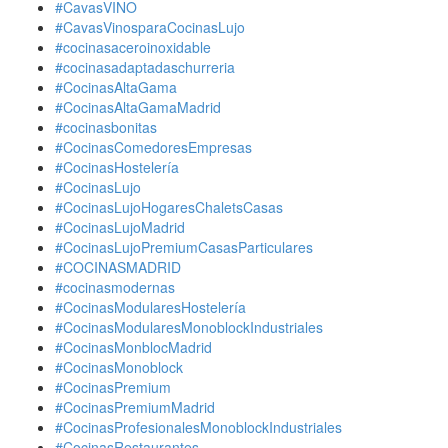
#CavasVINO
#CavasVinosparaCocinasLujo
#cocinasaceroinoxidable
#cocinasadaptadaschurreria
#CocinasAltaGama
#CocinasAltaGamaMadrid
#cocinasbonitas
#CocinasComedoresEmpresas
#CocinasHostelería
#CocinasLujo
#CocinasLujoHogaresChaletsCasas
#CocinasLujoMadrid
#CocinasLujoPremiumCasasParticulares
#COCINASMADRID
#cocinasmodernas
#CocinasModularesHostelería
#CocinasModularesMonoblockIndustriales
#CocinasMonblocMadrid
#CocinasMonoblock
#CocinasPremium
#CocinasPremiumMadrid
#CocinasProfesionalesMonoblockIndustriales
#CocinasRestaurantes