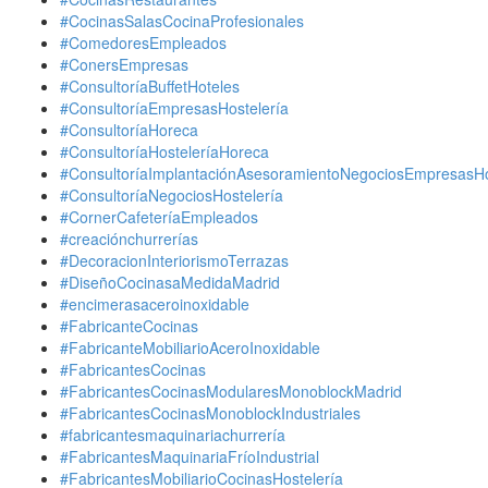
#CocinasSalasCocinaProfesionales
#ComedoresEmpleados
#ConersEmpresas
#ConsultoríaBuffetHoteles
#ConsultoríaEmpresasHostelería
#ConsultoríaHoreca
#ConsultoríaHosteleríaHoreca
#ConsultoríaImplantaciónAsesoramientoNegociosEmpresasHo
#ConsultoríaNegociosHostelería
#CornerCafeteríaEmpleados
#creaciónchurrerías
#DecoracionInteriorismoTerrazas
#DiseñoCocinasaMedidaMadrid
#encimerasaceroinoxidable
#FabricanteCocinas
#FabricanteMobiliarioAceroInoxidable
#FabricantesCocinas
#FabricantesCocinasModularesMonoblockMadrid
#FabricantesCocinasMonoblockIndustriales
#fabricantesmaquinariachurrería
#FabricantesMaquinariaFríoIndustrial
#FabricantesMobiliarioCocinasHostelería