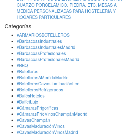
CUARZO PORCELÁMICO, PIEDRA, ETC. MESAS A
MEDIDA PERSONALIZADAS PARA HOSTELERIA Y
HOGARES PARTICULARES
Categorías
#ARMARIOSBOTELLEROS
#BarbacoasIndustriales
#BarbacoasIndustrialesMadrid
#BarbacoasProfesionales
#BarbacoasProfesionalesMadrid
#BBQ
#Botelleros
#BotellerosAMedidaMadrid
#BotellerosCavasIluminaciónLed
#BotellerosRefrigerados
#BufésHoteles
#BuffetLujo
#CámarasFrigoríficas
#CámarasFríoVinosChampánMadrid
#CavasChampán
#CavasMaduraciónVinos
#CavasMaduraciónVinosMadrid