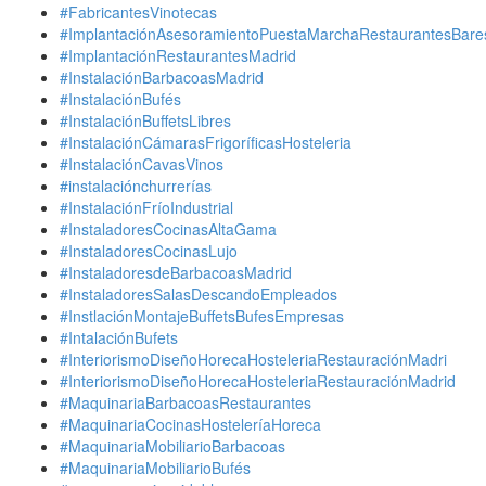
#FabricantesVinotecas
#ImplantaciónAsesoramientoPuestaMarchaRestaurantesBare
#ImplantaciónRestaurantesMadrid
#InstalaciónBarbacoasMadrid
#InstalaciónBufés
#InstalaciónBuffetsLibres
#InstalaciónCámarasFrigoríficasHosteleria
#InstalaciónCavasVinos
#instalaciónchurrerías
#InstalaciónFríoIndustrial
#InstaladoresCocinasAltaGama
#InstaladoresCocinasLujo
#InstaladoresdeBarbacoasMadrid
#InstaladoresSalasDescandoEmpleados
#InstlaciónMontajeBuffetsBufesEmpresas
#IntalaciónBufets
#InteriorismoDiseñoHorecaHosteleriaRestauraciónMadri
#InteriorismoDiseñoHorecaHosteleriaRestauraciónMadrid
#MaquinariaBarbacoasRestaurantes
#MaquinariaCocinasHosteleríaHoreca
#MaquinariaMobiliarioBarbacoas
#MaquinariaMobiliarioBufés