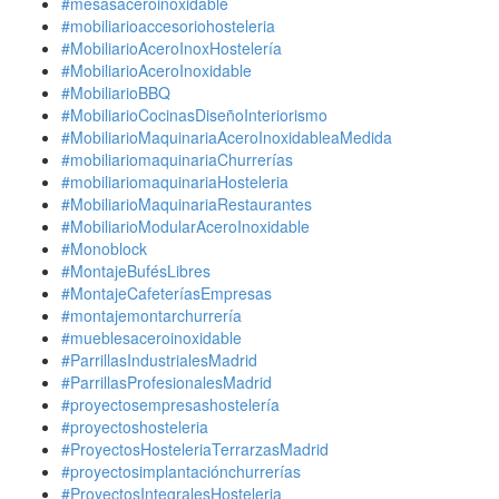
#mesasaceroinoxidable
#mobiliarioaccesoriohosteleria
#MobiliarioAceroInoxHostelería
#MobiliarioAceroInoxidable
#MobiliarioBBQ
#MobiliarioCocinasDiseñoInteriorismo
#MobiliarioMaquinariaAceroInoxidableaMedida
#mobiliariomaquinariaChurrerías
#mobiliariomaquinariaHosteleria
#MobiliarioMaquinariaRestaurantes
#MobiliarioModularAceroInoxidable
#Monoblock
#MontajeBufésLibres
#MontajeCafeteríasEmpresas
#montajemontarchurrería
#mueblesaceroinoxidable
#ParrillasIndustrialesMadrid
#ParrillasProfesionalesMadrid
#proyectosempresashostelería
#proyectoshosteleria
#ProyectosHosteleriaTerrarzasMadrid
#proyectosimplantaciónchurrerías
#ProyectosIntegralesHosteleria