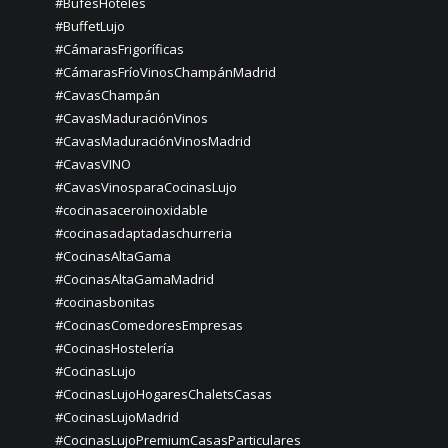
#BufésHoteles
#BuffetLujo
#CámarasFrigoríficas
#CámarasFríoVinosChampánMadrid
#CavasChampán
#CavasMaduraciónVinos
#CavasMaduraciónVinosMadrid
#CavasVINO
#CavasVinosparaCocinasLujo
#cocinasaceroinoxidable
#cocinasadaptadaschurreria
#CocinasAltaGama
#CocinasAltaGamaMadrid
#cocinasbonitas
#CocinasComedoresEmpresas
#CocinasHostelería
#CocinasLujo
#CocinasLujoHogaresChaletsCasas
#CocinasLujoMadrid
#CocinasLujoPremiumCasasParticulares