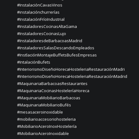
#InstalaciónCavasVinos
#instalaciónchurrerías
#InstalaciónFríoIndustrial
#InstaladoresCocinasAltaGama
#InstaladoresCocinasLujo
#InstaladoresdeBarbacoasMadrid
#InstaladoresSalasDescandoEmpleados
#InstlaciónMontajeBuffetsBufesEmpresas
#IntalaciónBufets
#InteriorismoDiseñoHorecaHosteleriaRestauraciónMadri
#InteriorismoDiseñoHorecaHosteleriaRestauraciónMadrid
#MaquinariaBarbacoasRestaurantes
#MaquinariaCocinasHosteleríaHoreca
#MaquinariaMobiliarioBarbacoas
#MaquinariaMobiliarioBufés
#mesasaceroinoxidable
#mobiliarioaccesoriohosteleria
#MobiliarioAceroInoxHostelería
#MobiliarioAceroInoxidable