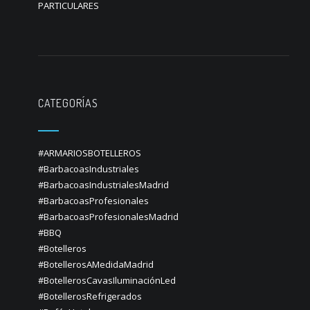
PARTICULARES
CATEGORÍAS
#ARMARIOSBOTELLEROS
#BarbacoasIndustriales
#BarbacoasIndustrialesMadrid
#BarbacoasProfesionales
#BarbacoasProfesionalesMadrid
#BBQ
#Botelleros
#BotellerosAMedidaMadrid
#BotellerosCavasIluminaciónLed
#BotellerosRefrigerados