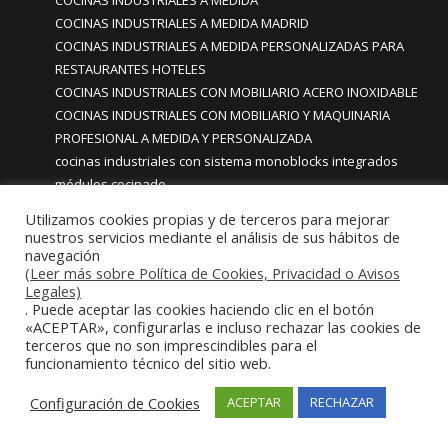
COCINAS INDUSTRIALES A MEDIDA
COCINAS INDUSTRIALES A MEDIDA MADRID
COCINAS INDUSTRIALES A MEDIDA PERSONALIZADAS PARA
RESTAURANTES HOTELES
COCINAS INDUSTRIALES CON MOBILIARIO ACERO INOXIDABLE
COCINAS INDUSTRIALES CON MOBILIARIO Y MAQUINARIA
PROFESIONAL A MEDIDA Y PERSONALIZADA
cocinas industriales con sistema monoblocks integrados
módulos cocinado
COCINAS INDUSTRIALES HOSTELERIA
Utilizamos cookies propias y de terceros para mejorar
COCINAS INDUSTRIALES INTEGRALES DE ACERO INOXIDABLE
nuestros servicios mediante el análisis de sus hábitos de
EN MADRID
navegación
(Leer más sobre Política de Cookies, Privacidad o Avisos
COCINAS INDUSTRIALES MADRID
Legales)
Cocinas industriales modulares
. Puede aceptar las cookies haciendo clic en el botón
Cocinas industriales modulares monoblock
«ACEPTAR», configurarlas e incluso rechazar las cookies de
terceros que no son imprescindibles para el
cocinas industriales monoblock a medida personalizadas
funcionamiento técnico del sitio web.
COCINAS INDUSTRIALES MONOBLOCK ACERO INOXIDABLE EN
MADRID ESPAÑA
Configuración de Cookies
ACEPTAR
RECHAZAR
COCINAS INDUSTRIALES MONOBLOCK MADRID
cocinas industriales móviles