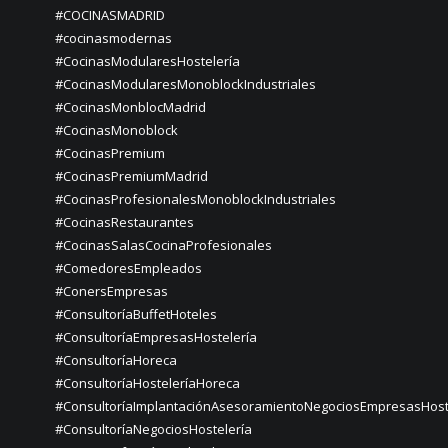
#COCINASMADRID
#cocinasmodernas
#CocinasModularesHostelería
#CocinasModularesMonoblockIndustriales
#CocinasMonblocMadrid
#CocinasMonoblock
#CocinasPremium
#CocinasPremiumMadrid
#CocinasProfesionalesMonoblockIndustriales
#CocinasRestaurantes
#CocinasSalasCocinaProfesionales
#ComedoresEmpleados
#ConersEmpresas
#ConsultoríaBuffetHoteles
#ConsultoríaEmpresasHostelería
#ConsultoríaHoreca
#ConsultoríaHosteleríaHoreca
#ConsultoríaImplantaciónAsesoramientoNegociosEmpresasHost
#ConsultoríaNegociosHostelería