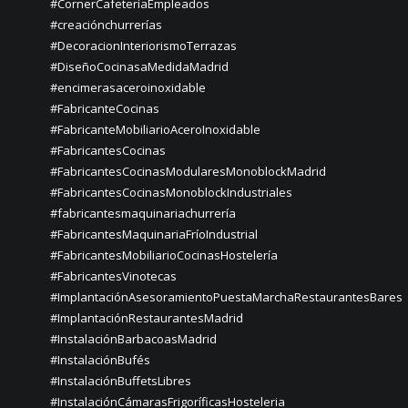
#CornerCafeteríaEmpleados
#creaciónchurrerías
#DecoracionInteriorismoTerrazas
#DiseñoCocinasaMedidaMadrid
#encimerasaceroinoxidable
#FabricanteCocinas
#FabricanteMobiliarioAceroInoxidable
#FabricantesCocinas
#FabricantesCocinasModularesMonoblockMadrid
#FabricantesCocinasMonoblockIndustriales
#fabricantesmaquinariachurrería
#FabricantesMaquinariaFríoIndustrial
#FabricantesMobiliarioCocinasHostelería
#FabricantesVinotecas
#ImplantaciónAsesoramientoPuestaMarchaRestaurantesBares
#ImplantaciónRestaurantesMadrid
#InstalaciónBarbacoasMadrid
#InstalaciónBufés
#InstalaciónBuffetsLibres
#InstalaciónCámarasFrigoríficasHosteleria