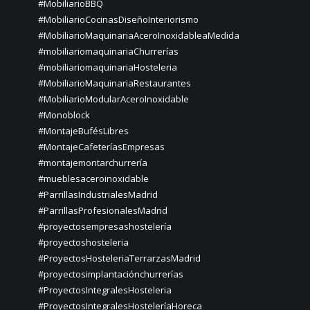
#MobiliarioBBQ
#MobiliarioCocinasDiseñoInteriorismo
#MobiliarioMaquinariaAceroInoxidableaMedida
#mobiliariomaquinariaChurrerías
#mobiliariomaquinariaHosteleria
#MobiliarioMaquinariaRestaurantes
#MobiliarioModularAceroInoxidable
#Monoblock
#MontajeBufésLibres
#MontajeCafeteríasEmpresas
#montajemontarchurrería
#mueblesaceroinoxidable
#ParrillasIndustrialesMadrid
#ParrillasProfesionalesMadrid
#proyectosempresashostelería
#proyectoshosteleria
#ProyectosHosteleriaTerrarzasMadrid
#proyectosimplantaciónchurrerías
#ProyectosIntegralesHosteleria
#ProyectosIntegralesHosteleríaHoreca