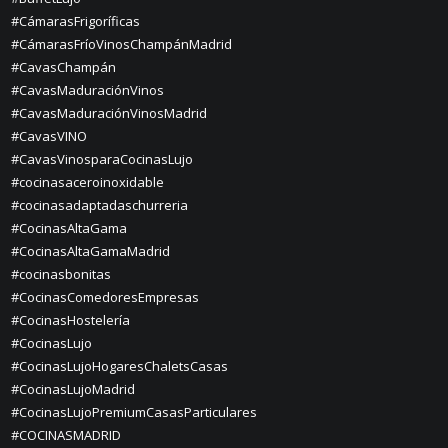
#CámarasFrigoríficas
#CámarasFríoVinosChampánMadrid
#CavasChampán
#CavasMaduraciónVinos
#CavasMaduraciónVinosMadrid
#CavasVINO
#CavasVinosparaCocinasLujo
#cocinasaceroinoxidable
#cocinasadaptadaschurreria
#CocinasAltaGama
#CocinasAltaGamaMadrid
#cocinasbonitas
#CocinasComedoresEmpresas
#CocinasHostelería
#CocinasLujo
#CocinasLujoHogaresChaletsCasas
#CocinasLujoMadrid
#CocinasLujoPremiumCasasParticulares
#COCINASMADRID