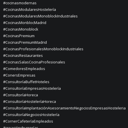
#cocinasmodernas
#CocinasModularesHostelería
#CocinasModularesMonoblockIndustriales
#CocinasMonblocMadrid
#CocinasMonoblock
#CocinasPremium
#CocinasPremiumMadrid
#CocinasProfesionalesMonoblockIndustriales
#CocinasRestaurantes
#CocinasSalasCocinaProfesionales
#ComedoresEmpleados
#ConersEmpresas
#ConsultoríaBuffetHoteles
#ConsultoríaEmpresasHostelería
#ConsultoríaHoreca
#ConsultoríaHosteleríaHoreca
#ConsultoríaImplantaciónAsesoramientoNegociosEmpresasHosteleria
#ConsultoríaNegociosHostelería
#CornerCafeteríaEmpleados
#creaciónchurrerías