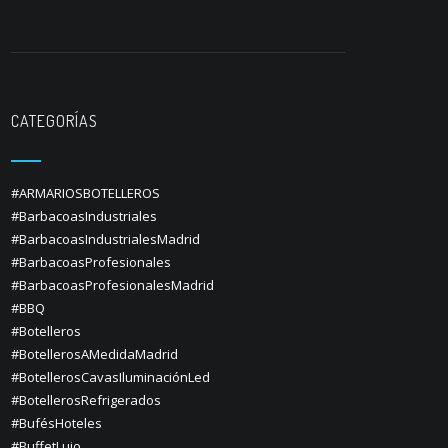
CATEGORÍAS
#ARMARIOSBOTELLEROS
#BarbacoasIndustriales
#BarbacoasIndustrialesMadrid
#BarbacoasProfesionales
#BarbacoasProfesionalesMadrid
#BBQ
#Botelleros
#BotellerosAMedidaMadrid
#BotellerosCavasIluminaciónLed
#BotellerosRefrigerados
#BufésHoteles
#BuffetLujo