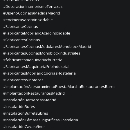
#DecoracionInteriorismoTerrazas
#DiseñoCocinasaMedidaMadrid
#encimerasaceroinoxidable
#FabricanteCocinas
#FabricanteMobiliarioAceroInoxidable
#FabricantesCocinas
#FabricantesCocinasModularesMonoblockMadrid
#FabricantesCocinasMonoblockIndustriales
#fabricantesmaquinariachurrería
#FabricantesMaquinariaFríoIndustrial
#FabricantesMobiliarioCocinasHostelería
#FabricantesVinotecas
#ImplantaciónAsesoramientoPuestaMarchaRestaurantesBares
#ImplantaciónRestaurantesMadrid
#InstalaciónBarbacoasMadrid
#InstalaciónBufés
#InstalaciónBuffetsLibres
#InstalaciónCámarasFrigoríficasHosteleria
#InstalaciónCavasVinos