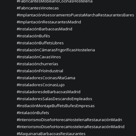
#FabricantesMobiliarioCocinasHostelería
#FabricantesVinotecas
#ImplantaciónAsesoramientoPuestaMarchaRestaurantesBares
#ImplantaciónRestaurantesMadrid
#InstalaciónBarbacoasMadrid
#InstalaciónBufés
#InstalaciónBuffetsLibres
#InstalaciónCámarasFrigoríficasHosteleria
#InstalaciónCavasVinos
#instalaciónchurrerías
#InstalaciónFríoIndustrial
#InstaladoresCocinasAltaGama
#InstaladoresCocinasLujo
#InstaladoresdeBarbacoasMadrid
#InstaladoresSalasDescandoEmpleados
#InstlaciónMontajeBuffetsBufesEmpresas
#IntalaciónBufets
#InteriorismoDiseñoHorecaHosteleriaRestauraciónMadri
#InteriorismoDiseñoHorecaHosteleriaRestauraciónMadrid
#MaquinariaBarbacoasRestaurantes