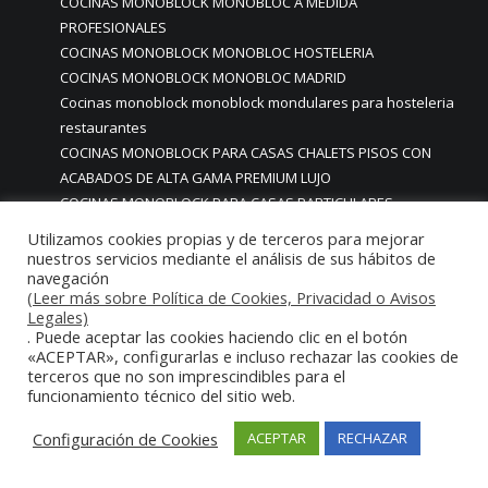
COCINAS MONOBLOCK MONOBLOC A MEDIDA
PROFESIONALES
COCINAS MONOBLOCK MONOBLOC HOSTELERIA
COCINAS MONOBLOCK MONOBLOC MADRID
Cocinas monoblock monoblock mondulares para hosteleria
restaurantes
COCINAS MONOBLOCK PARA CASAS CHALETS PISOS CON
ACABADOS DE ALTA GAMA PREMIUM LUJO
COCINAS MONOBLOCK PARA CASAS PARTICULARES
COCINAS MONOBLOCK PARA HOGARES CASAS VIVIENDAS
Utilizamos cookies propias y de terceros para mejorar
PARTICULARES MADRID
nuestros servicios mediante el análisis de sus hábitos de
navegación
COCINAS MONOBLOCK PARA HOSTELERIA
(Leer más sobre Política de Cookies, Privacidad o Avisos
COCINAS MONOBLOCK PARA HOTELES
Legales)
Cocinas monoblock personalizadas a medida
. Puede aceptar las cookies haciendo clic en el botón
COCINAS MONOBLOCK PROFESIONALES A MEDIDA
«ACEPTAR», configurarlas e incluso rechazar las cookies de
terceros que no son imprescindibles para el
PERSONALIZADAS MADRID
funcionamiento técnico del sitio web.
COCINAS MONOBLOCK Y BARRAS A MEDIDA RESTAURANTES
MADRIDD
Configuración de Cookies
ACEPTAR
RECHAZAR
Cocinas para chef amateur
COCINAS PARA COMEDORES EMPRESAS