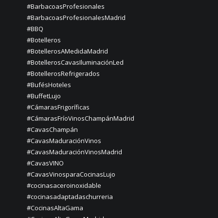
#BarbacoasProfesionales
#BarbacoasProfesionalesMadrid
#BBQ
#Botelleros
#BotellerosAMedidaMadrid
#BotellerosCavasIluminaciónLed
#BotellerosRefrigerados
#BufésHoteles
#BuffetLujo
#CámarasFrigoríficas
#CámarasFríoVinosChampánMadrid
#CavasChampán
#CavasMaduraciónVinos
#CavasMaduraciónVinosMadrid
#CavasVINO
#CavasVinosparaCocinasLujo
#cocinasaceroinoxidable
#cocinasadaptadaschurreria
#CocinasAltaGama