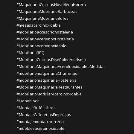
#MaquinariaCocinasHosteleríaHoreca
#MaquinariaMobiliarioBarbacoas
#MaquinariaMobiliarioBufés
#mesasaceroinoxidable
#mobiliarioaccesoriohosteleria
#MobiliarioAceroInoxHostelería
#MobiliarioAceroInoxidable
#MobiliarioBBQ
#MobiliarioCocinasDiseñoInteriorismo
#MobiliarioMaquinariaAceroInoxidableaMedida
#mobiliariomaquinariaChurrerías
#mobiliariomaquinariaHosteleria
#MobiliarioMaquinariaRestaurantes
#MobiliarioModularAceroInoxidable
#Monoblock
#MontajeBufésLibres
#MontajeCafeteríasEmpresas
#montajemontarchurrería
#mueblesaceroinoxidable