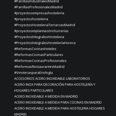
#ParrillasIndustrialesMadrid
#ParrillasProfesionalesMadrid
#proyectosempresashostelería
#proyectoshosteleria
#ProyectosHosteleriaTerrarzasMadrid
#proyectosimplantaciónchurrerías
#ProyectosIntegralesHosteleria
#ProyectosIntegralesHosteleríaHoreca
#ReformasCocinasHoteles
#ReformasCocinasParticulares
#ReformasCocinasProfesionales
#ReformasRestaurantesMadrid
#VinotecasparaEnología
ACCESORIOS ACERO INOXIDABLE LABORATORIOS
ACERO INOX PARA DECORACIÓN PARA HOSTELERÍA Y
HOGARES PARTICULARES
ACERO INOXIDABLE A MEDIDA EN MADRID
ACERO INOXIDABLE A MEDIDA PARA COCINAS EN MADRID
ACERO INOXIDABLE A MEDIDA PARA HOSTELERIA HOGARES
MADRID