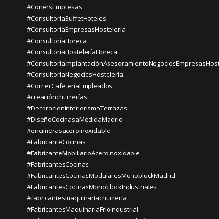
#ConersEmpresas
#ConsultoríaBuffetHoteles
#ConsultoríaEmpresasHostelería
#ConsultoríaHoreca
#ConsultoríaHosteleríaHoreca
#ConsultoríaImplantaciónAsesoramientoNegociosEmpresasHost
#ConsultoríaNegociosHostelería
#CornerCafeteríaEmpleados
#creaciónchurrerías
#DecoracionInteriorismoTerrazas
#DiseñoCocinasaMedidaMadrid
#encimerasaceroinoxidable
#FabricanteCocinas
#FabricanteMobiliarioAceroInoxidable
#FabricantesCocinas
#FabricantesCocinasModularesMonoblockMadrid
#FabricantesCocinasMonoblockIndustriales
#fabricantesmaquinariachurrería
#FabricantesMaquinariaFríoIndustrial