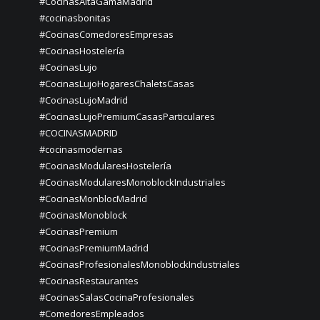
#CocinasAltaGamaMadrid
#cocinasbonitas
#CocinasComedoresEmpresas
#CocinasHostelería
#CocinasLujo
#CocinasLujoHogaresChaletsCasas
#CocinasLujoMadrid
#CocinasLujoPremiumCasasParticulares
#COCINASMADRID
#cocinasmodernas
#CocinasModularesHostelería
#CocinasModularesMonoblockIndustriales
#CocinasMonblocMadrid
#CocinasMonoblock
#CocinasPremium
#CocinasPremiumMadrid
#CocinasProfesionalesMonoblockIndustriales
#CocinasRestaurantes
#CocinasSalasCocinaProfesionales
#ComedoresEmpleados