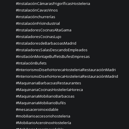
#InstalaciónCámarasFrigoríficasHosteleria
#InstalaciónCavasVinos
#instalaciónchurrerías
#InstalaciónFríoIndustrial
#InstaladoresCocinasAltaGama
#InstaladoresCocinasLujo
#InstaladoresdeBarbacoasMadrid
#InstaladoresSalasDescandoEmpleados
#InstlaciónMontajeBuffetsBufesEmpresas
#IntalaciónBufets
#InteriorismoDiseñoHorecaHosteleriaRestauraciónMadri
#InteriorismoDiseñoHorecaHosteleriaRestauraciónMadrid
#MaquinariaBarbacoasRestaurantes
#MaquinariaCocinasHosteleríaHoreca
#MaquinariaMobiliarioBarbacoas
#MaquinariaMobiliarioBufés
#mesasaceroinoxidable
#mobiliarioaccesoriohosteleria
#MobiliarioAceroInoxHostelería