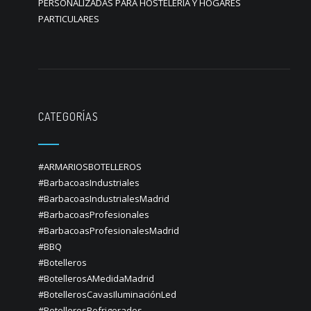
PERSONALIZADAS PARA HOSTELERIA Y HOGARES
PARTICULARES
CATEGORÍAS
#ARMARIOSBOTELLEROS
#BarbacoasIndustriales
#BarbacoasIndustrialesMadrid
#BarbacoasProfesionales
#BarbacoasProfesionalesMadrid
#BBQ
#Botelleros
#BotellerosAMedidaMadrid
#BotellerosCavasIluminaciónLed
#BotellerosRefrigerados