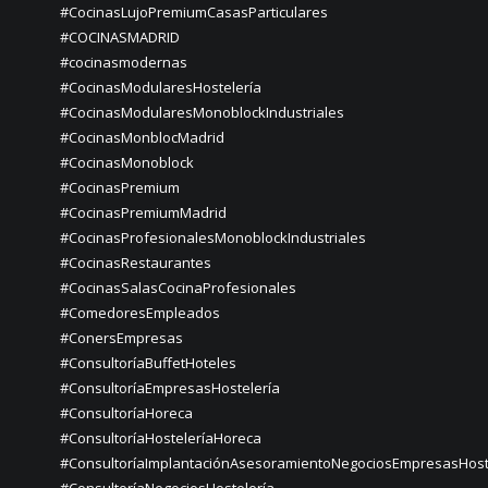
#CocinasLujoPremiumCasasParticulares
#COCINASMADRID
#cocinasmodernas
#CocinasModularesHostelería
#CocinasModularesMonoblockIndustriales
#CocinasMonblocMadrid
#CocinasMonoblock
#CocinasPremium
#CocinasPremiumMadrid
#CocinasProfesionalesMonoblockIndustriales
#CocinasRestaurantes
#CocinasSalasCocinaProfesionales
#ComedoresEmpleados
#ConersEmpresas
#ConsultoríaBuffetHoteles
#ConsultoríaEmpresasHostelería
#ConsultoríaHoreca
#ConsultoríaHosteleríaHoreca
#ConsultoríaImplantaciónAsesoramientoNegociosEmpresasHost
#ConsultoríaNegociosHostelería