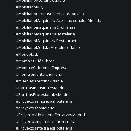
#MobiliarioAceroInoxidable
#MobiliarioBBQ
#MobiliarioCocinasDiseñoInteriorismo
#MobiliarioMaquinariaAceroInoxidableaMedida
#mobiliariomaquinariaChurrerías
#mobiliariomaquinariaHosteleria
#MobiliarioMaquinariaRestaurantes
#MobiliarioModularAceroInoxidable
#Monoblock
#MontajeBufésLibres
#MontajeCafeteríasEmpresas
#montajemontarchurrería
#mueblesaceroinoxidable
#ParrillasIndustrialesMadrid
#ParrillasProfesionalesMadrid
#proyectosempresashostelería
#proyectoshosteleria
#ProyectosHosteleriaTerrarzasMadrid
#proyectosimplantaciónchurrerías
#ProyectosIntegralesHosteleria