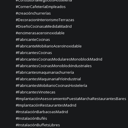
#CornerCafeteríaEmpleados
#creaciónchurrerías
#DecoracionInteriorismoTerrazas
#DiseñoCocinasaMedidaMadrid
#encimerasaceroinoxidable
#FabricanteCocinas
#FabricanteMobiliarioAceroInoxidable
#FabricantesCocinas
#FabricantesCocinasModularesMonoblockMadrid
#FabricantesCocinasMonoblockIndustriales
#fabricantesmaquinariachurrería
#FabricantesMaquinariaFríoIndustrial
#FabricantesMobiliarioCocinasHostelería
#FabricantesVinotecas
#ImplantaciónAsesoramientoPuestaMarchaRestaurantesBares
#ImplantaciónRestaurantesMadrid
#InstalaciónBarbacoasMadrid
#InstalaciónBufés
#InstalaciónBuffetsLibres