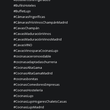
#BufésHoteles
#BuffetLujo
#CámarasFrigoríficas
#CámarasFríoVinosChampánMadrid
#CavasChampán
#CavasMaduraciónVinos
#CavasMaduraciónVinosMadrid
#CavasVINO
#CavasVinosparaCocinasLujo
#cocinasaceroinoxidable
#cocinasadaptadaschurreria
#CocinasAltaGama
#CocinasAltaGamaMadrid
#cocinasbonitas
#CocinasComedoresEmpresas
#CocinasHostelería
#CocinasLujo
#CocinasLujoHogaresChaletsCasas
#CocinasLujoMadrid