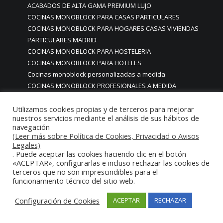
ACABADOS DE ALTA GAMA PREMIUM LUJO
COCINAS MONOBLOCK PARA CASAS PARTICULARES
COCINAS MONOBLOCK PARA HOGARES CASAS VIVIENDAS
PARTICULARES MADRID
COCINAS MONOBLOCK PARA HOSTELERIA
COCINAS MONOBLOCK PARA HOTELES
Cocinas monoblock personalizadas a medida
COCINAS MONOBLOCK PROFESIONALES A MEDIDA
PERSONALIZADAS MADRID
COCINAS MONOBLOCK Y BARRAS A MEDIDA RESTAURANTES
Utilizamos cookies propias y de terceros para mejorar
nuestros servicios mediante el análisis de sus hábitos de
MADRIDD
navegación
Cocinas para chef amateur
(Leer más sobre Política de Cookies, Privacidad o Avisos
COCINAS PARA COMEDORES EMPRESAS
Legales)
. Puede aceptar las cookies haciendo clic en el botón
cocinas para comedores escolares
«ACEPTAR», configurarlas e incluso rechazar las cookies de
COCINAS PARA FOODTRUCKS FOOD TRUCK
terceros que no son imprescindibles para el
COCINAS PARA HOSTELERÍA O PARA HOGARES
funcionamiento técnico del sitio web.
PARTICULARES
Configuración de Cookies
COCINAS PARA HOTELES BUFFETS
ACEPTAR
RECHAZAR
COCINAS PARA PARTICULARES Y HOSTELERIA
COCINAS PARA RESTAURANTES