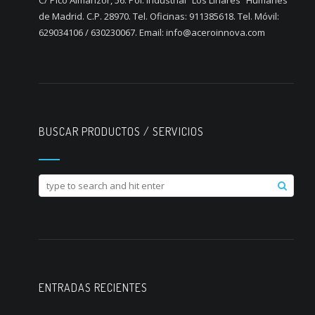
C/ Pico Almanzor, 56. Pol. Industrial “Los Linares” Humanes
de Madrid. C.P. 28970. Tel. Oficinas: 911385618. Tel. Móvil:
629034106 / 630230067. Email: info@aceroinnova.com
BUSCAR PRODUCTOS / SERVICIOS
ENTRADAS RECIENTES