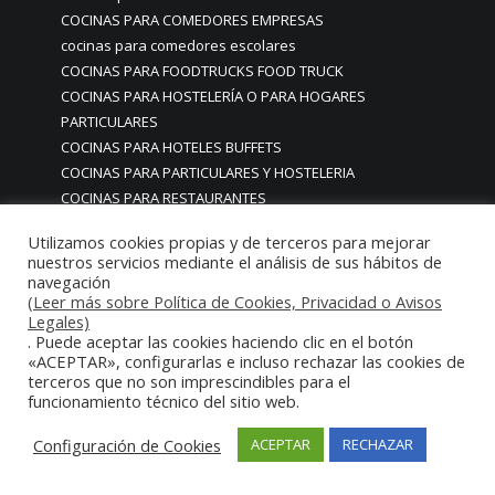
COCINAS PARA COMEDORES EMPRESAS
cocinas para comedores escolares
COCINAS PARA FOODTRUCKS FOOD TRUCK
COCINAS PARA HOSTELERÍA O PARA HOGARES
PARTICULARES
COCINAS PARA HOTELES BUFFETS
COCINAS PARA PARTICULARES Y HOSTELERIA
COCINAS PARA RESTAURANTES
COCINAS PARA RESTAURANTES HOTELES EN MADRID
Utilizamos cookies propias y de terceros para mejorar
COCINAS PARA SERVICIO DOMESTICO
nuestros servicios mediante el análisis de sus hábitos de
COCINAS PARA TERRAZAS EN MADRID ESPAÑA
navegación
COCINAS PREMIUM GAMA ALTA EN MADRID
(Leer más sobre Política de Cookies, Privacidad o Avisos
Legales)
COCINAS PREMIUM LUJO PARA RESTAURANTES
. Puede aceptar las cookies haciendo clic en el botón
RESTAURACIÓN MADRID
«ACEPTAR», configurarlas e incluso rechazar las cookies de
COCINAS PREMIUM MADRID
terceros que no son imprescindibles para el
funcionamiento técnico del sitio web.
COCINAS PREMIUM PROFESIONALES MADRID
COCINAS PROFESIONALES
Configuración de Cookies
ACEPTAR
RECHAZAR
COCINAS PROFESIONALES • MOBILIARIO • ENCIMERAS •
REVESTIMIENTOS • ESTRUCTURAS • ELEMENTOS