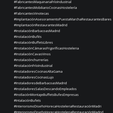
#FabricantesMaquinariaFríoIndustrial
#FabricantesMobiliarioCocinasHostelería
#FabricantesVinotecas
#ImplantaciónAsesoramientoPuestaMarchaRestaurantesBares
#ImplantaciónRestaurantesMadrid
#InstalaciónBarbacoasMadrid
#InstalaciónBufés
#InstalaciónBuffetsLibres
#InstalaciónCámarasFrigoríficasHosteleria
#InstalaciónCavasVinos
#instalaciónchurrerías
#InstalaciónFríoIndustrial
#InstaladoresCocinasAltaGama
#InstaladoresCocinasLujo
#InstaladoresdeBarbacoasMadrid
#InstaladoresSalasDescandoEmpleados
#InstlaciónMontajeBuffetsBufesEmpresas
#IntalaciónBufets
#InteriorismoDiseñoHorecaHosteleriaRestauraciónMadri
#InteriorismoDiseñoHorecaHosteleriaRestauraciónMadrid