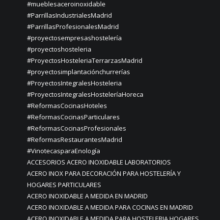
#mueblesaceroinoxidable
#ParrillasIndustrialesMadrid
#ParrillasProfesionalesMadrid
#proyectosempresashostelería
#proyectoshosteleria
#ProyectosHosteleriaTerrarzasMadrid
#proyectosimplantaciónchurrerías
#ProyectosIntegralesHosteleria
#ProyectosIntegralesHosteleríaHoreca
#ReformasCocinasHoteles
#ReformasCocinasParticulares
#ReformasCocinasProfesionales
#ReformasRestaurantesMadrid
#VinotecasparaEnología
ACCESORIOS ACERO INOXIDABLE LABORATORIOS
ACERO INOX PARA DECORACIÓN PARA HOSTELERÍA Y
HOGARES PARTICULARES
ACERO INOXIDABLE A MEDIDA EN MADRID
ACERO INOXIDABLE A MEDIDA PARA COCINAS EN MADRID
ACERO INOXIDABLE A MEDIDA PARA HOSTELERIA HOGARES