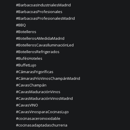
#BarbacoasIndustrialesMadrid
#BarbacoasProfesionales
#BarbacoasProfesionalesMadrid
#BBQ
#Botelleros
#BotellerosAMedidaMadrid
#BotellerosCavasIluminaciónLed
#BotellerosRefrigerados
#BufésHoteles
#BuffetLujo
#CámarasFrigoríficas
#CámarasFríoVinosChampánMadrid
#CavasChampán
#CavasMaduraciónVinos
#CavasMaduraciónVinosMadrid
#CavasVINO
#CavasVinosparaCocinasLujo
#cocinasaceroinoxidable
#cocinasadaptadaschurreria