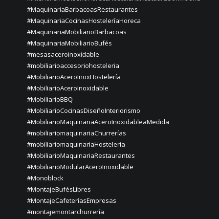
#MaquinariaBarbacoasRestaurantes
#MaquinariaCocinasHosteleríaHoreca
#MaquinariaMobiliarioBarbacoas
#MaquinariaMobiliarioBufés
#mesasaceroinoxidable
#mobiliarioaccesoriohosteleria
#MobiliarioAceroInoxHostelería
#MobiliarioAceroInoxidable
#MobiliarioBBQ
#MobiliarioCocinasDiseñoInteriorismo
#MobiliarioMaquinariaAceroInoxidableaMedida
#mobiliariomaquinariaChurrerías
#mobiliariomaquinariaHosteleria
#MobiliarioMaquinariaRestaurantes
#MobiliarioModularAceroInoxidable
#Monoblock
#MontajeBufésLibres
#MontajeCafeteríasEmpresas
#montajemontarchurrería