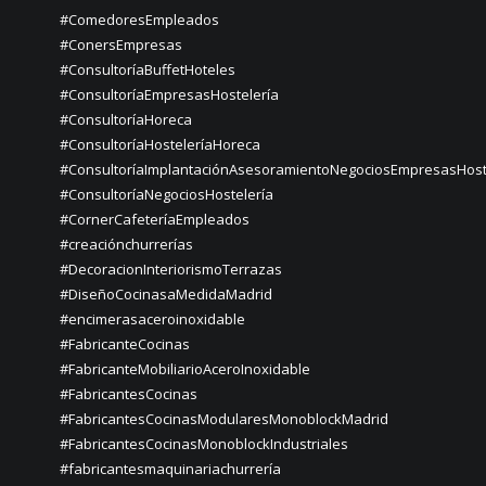
#ComedoresEmpleados
#ConersEmpresas
#ConsultoríaBuffetHoteles
#ConsultoríaEmpresasHostelería
#ConsultoríaHoreca
#ConsultoríaHosteleríaHoreca
#ConsultoríaImplantaciónAsesoramientoNegociosEmpresasHost
#ConsultoríaNegociosHostelería
#CornerCafeteríaEmpleados
#creaciónchurrerías
#DecoracionInteriorismoTerrazas
#DiseñoCocinasaMedidaMadrid
#encimerasaceroinoxidable
#FabricanteCocinas
#FabricanteMobiliarioAceroInoxidable
#FabricantesCocinas
#FabricantesCocinasModularesMonoblockMadrid
#FabricantesCocinasMonoblockIndustriales
#fabricantesmaquinariachurrería