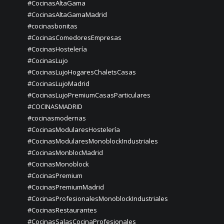
#CocinasAltaGama
#CocinasAltaGamaMadrid
#cocinasbonitas
#CocinasComedoresEmpresas
#CocinasHostelería
#CocinasLujo
#CocinasLujoHogaresChaletsCasas
#CocinasLujoMadrid
#CocinasLujoPremiumCasasParticulares
#COCINASMADRID
#cocinasmodernas
#CocinasModularesHostelería
#CocinasModularesMonoblockIndustriales
#CocinasMonblocMadrid
#CocinasMonoblock
#CocinasPremium
#CocinasPremiumMadrid
#CocinasProfesionalesMonoblockIndustriales
#CocinasRestaurantes
#CocinasSalasCocinaProfesionales