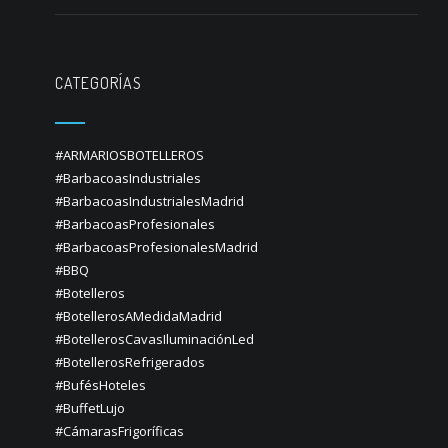
CATEGORÍAS
#ARMARIOSBOTELLEROS
#BarbacoasIndustriales
#BarbacoasIndustrialesMadrid
#BarbacoasProfesionales
#BarbacoasProfesionalesMadrid
#BBQ
#Botelleros
#BotellerosAMedidaMadrid
#BotellerosCavasIluminaciónLed
#BotellerosRefrigerados
#BufésHoteles
#BuffetLujo
#CámarasFrigoríficas