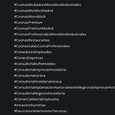
#CocinasModularesMonoblockIndustriales
#CocinasMonblocMadrid
#CocinasMonoblock
#CocinasPremium
#CocinasPremiumMadrid
#CocinasProfesionalesMonoblockIndustriales
#CocinasRestaurantes
#CocinasSalasCocinaProfesionales
#ComedoresEmpleados
#ConersEmpresas
#ConsultoríaBuffetHoteles
#ConsultoríaEmpresasHostelería
#ConsultoríaHoreca
#ConsultoríaHosteleríaHoreca
#ConsultoríaImplantaciónAsesoramientoNegociosEmpresasHost
#ConsultoríaNegociosHostelería
#CornerCafeteríaEmpleados
#creaciónchurrerías
#DecoracionInteriorismoTerrazas