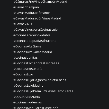
#CámarasFríoVinosChampánMadrid
#CavasChampán
#CavasMaduraciónVinos
#CavasMaduraciónVinosMadrid
#CavasVINO
#CavasVinosparaCocinasLujo
#cocinasaceroinoxidable
#cocinasadaptadaschurreria
#CocinasAltaGama
#CocinasAltaGamaMadrid
#cocinasbonitas
#CocinasComedoresEmpresas
#CocinasHostelería
#CocinasLujo
#CocinasLujoHogaresChaletsCasas
#CocinasLujoMadrid
#CocinasLujoPremiumCasasParticulares
#COCINASMADRID
#cocinasmodernas
#CocinasModularesHostelería