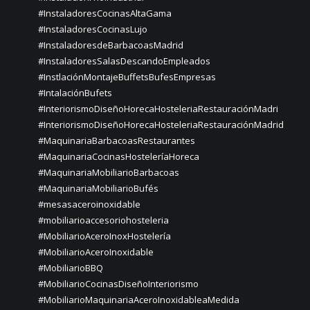
#InstaladoresCocinasAltaGama
#InstaladoresCocinasLujo
#InstaladoresdeBarbacoasMadrid
#InstaladoresSalasDescandoEmpleados
#InstlaciónMontajeBuffetsBufesEmpresas
#IntalaciónBufets
#InteriorismoDiseñoHorecaHosteleriaRestauraciónMadri
#InteriorismoDiseñoHorecaHosteleriaRestauraciónMadrid
#MaquinariaBarbacoasRestaurantes
#MaquinariaCocinasHosteleríaHoreca
#MaquinariaMobiliarioBarbacoas
#MaquinariaMobiliarioBufés
#mesasaceroinoxidable
#mobiliarioaccesoriohosteleria
#MobiliarioAceroInoxHostelería
#MobiliarioAceroInoxidable
#MobiliarioBBQ
#MobiliarioCocinasDiseñoInteriorismo
#MobiliarioMaquinariaAceroInoxidableaMedida