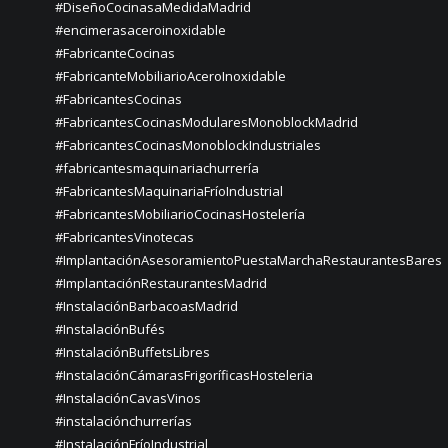
#DiseñoCocinasaMedidaMadrid
#encimerasaceroinoxidable
#FabricanteCocinas
#FabricanteMobiliarioAceroInoxidable
#FabricantesCocinas
#FabricantesCocinasModularesMonoblockMadrid
#FabricantesCocinasMonoblockIndustriales
#fabricantesmaquinariachurrería
#FabricantesMaquinariaFríoIndustrial
#FabricantesMobiliarioCocinasHostelería
#FabricantesVinotecas
#ImplantaciónAsesoramientoPuestaMarchaRestaurantesBares
#ImplantaciónRestaurantesMadrid
#InstalaciónBarbacoasMadrid
#InstalaciónBufés
#InstalaciónBuffetsLibres
#InstalaciónCámarasFrigoríficasHosteleria
#InstalaciónCavasVinos
#instalaciónchurrerías
#InstalaciónFríoIndustrial