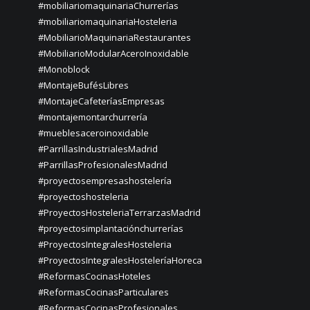
#mobiliariomaquinariaChurrerías
#mobiliariomaquinariaHosteleria
#MobiliarioMaquinariaRestaurantes
#MobiliarioModularAceroInoxidable
#Monoblock
#MontajeBufésLibres
#MontajeCafeteríasEmpresas
#montajemontarchurrería
#mueblesaceroinoxidable
#ParrillasIndustrialesMadrid
#ParrillasProfesionalesMadrid
#proyectosempresashostelería
#proyectoshosteleria
#ProyectosHosteleriaTerrarzasMadrid
#proyectosimplantaciónchurrerías
#ProyectosIntegralesHosteleria
#ProyectosIntegralesHosteleríaHoreca
#ReformasCocinasHoteles
#ReformasCocinasParticulares
#ReformasCocinasProfesionales