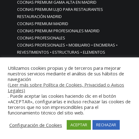
COCINAS PREMIUM GAMA ALTA EN MADRID
COCINAS PREMIUM LUJO PARA RESTAURANTES
RESTAURACIÓN MADRID
COCINAS PREMIUM MADRID
COCINAS PREMIUM PROFESIONALES MADRID
COCINAS PROFESIONALES
COCINAS PROFESIONALES • MOBILIARIO • ENCIMERAS •
REVESTIMIENTOS • ESTRUCTURAS • ELEMENTOS
DECORATIVOS ACERO INOXIDABLE
COCINAS PROFESIONALES A MEDIDA PERSONALIZADAS PARA
Utilizamos cookies propias y de terceros para mejorar
nuestros servicios mediante el análisis de sus hábitos de
PARTICULARES
navegación
COCINAS PROFESIONALES ACERO INOXIDABLE
(Leer más sobre Política de Cookies, Privacidad o Avisos
COCINAS PROFESIONALES HORECA
Legales)
COCINAS PROFESIONALES HOSTELERÍA MADRID
. Puede aceptar las cookies haciendo clic en el botón
«ACEPTAR», configurarlas e incluso rechazar las cookies de
Cocinas profesionales industriales monoblock a medida
terceros que no son imprescindibles para el
personalizadas
funcionamiento técnico del sitio web.
Cocinas profesionales industriales monoblock a medida
personalizadasCocinas profesionales industriales
Configuración de Cookies
ACEPTAR
RECHAZAR
monoblock a medida personalizadas
cocinas profesionales industriales para casas chalets