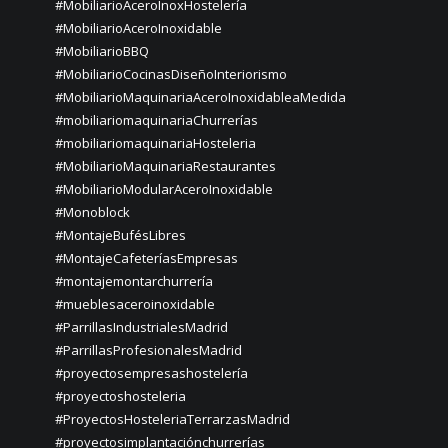
#MobiliarioAceroInoxHostelería
#MobiliarioAceroInoxidable
#MobiliarioBBQ
#MobiliarioCocinasDiseñoInteriorismo
#MobiliarioMaquinariaAceroInoxidableaMedida
#mobiliariomaquinariaChurrerías
#mobiliariomaquinariaHosteleria
#MobiliarioMaquinariaRestaurantes
#MobiliarioModularAceroInoxidable
#Monoblock
#MontajeBufésLibres
#MontajeCafeteríasEmpresas
#montajemontarchurrería
#mueblesaceroinoxidable
#ParrillasIndustrialesMadrid
#ParrillasProfesionalesMadrid
#proyectosempresashostelería
#proyectoshosteleria
#ProyectosHosteleriaTerrarzasMadrid
#proyectosimplantaciónchurrerías