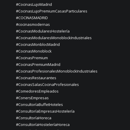
#CocinasLujoMadrid
#CocinasLujoPremiumCasasParticulares
#COCINASMADRID
#cocinasmodernas
#CocinasModularesHostelería
#CocinasModularesMonoblockIndustriales
#CocinasMonblocMadrid
#CocinasMonoblock
#CocinasPremium
#CocinasPremiumMadrid
#CocinasProfesionalesMonoblockIndustriales
#CocinasRestaurantes
#CocinasSalasCocinaProfesionales
#ComedoresEmpleados
#ConersEmpresas
#ConsultoríaBuffetHoteles
#ConsultoríaEmpresasHostelería
#ConsultoríaHoreca
#ConsultoríaHosteleríaHoreca