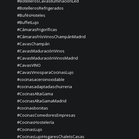
#BotellerosCavasIluminaciónLed
#BotellerosRefrigerados
#BufésHoteles
#BuffetLujo
#CámarasFrigoríficas
#CámarasFríoVinosChampánMadrid
#CavasChampán
#CavasMaduraciónVinos
#CavasMaduraciónVinosMadrid
#CavasVINO
#CavasVinosparaCocinasLujo
#cocinasaceroinoxidable
#cocinasadaptadaschurreria
#CocinasAltaGama
#CocinasAltaGamaMadrid
#cocinasbonitas
#CocinasComedoresEmpresas
#CocinasHostelería
#CocinasLujo
#CocinasLujoHogaresChaletsCasas