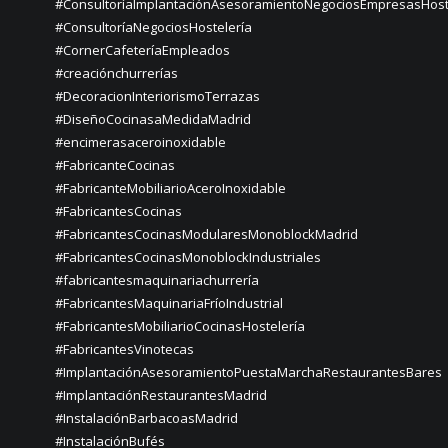
#ConsultoríaImplantaciónAsesoramientoNegociosEmpresasHost
#ConsultoríaNegociosHostelería
#CornerCafeteríaEmpleados
#creaciónchurrerías
#DecoracionInteriorismoTerrazas
#DiseñoCocinasaMedidaMadrid
#encimerasaceroinoxidable
#FabricanteCocinas
#FabricanteMobiliarioAceroInoxidable
#FabricantesCocinas
#FabricantesCocinasModularesMonoblockMadrid
#FabricantesCocinasMonoblockIndustriales
#fabricantesmaquinariachurrería
#FabricantesMaquinariaFríoIndustrial
#FabricantesMobiliarioCocinasHostelería
#FabricantesVinotecas
#ImplantaciónAsesoramientoPuestaMarchaRestaurantesBares
#ImplantaciónRestaurantesMadrid
#InstalaciónBarbacoasMadrid
#InstalaciónBufés