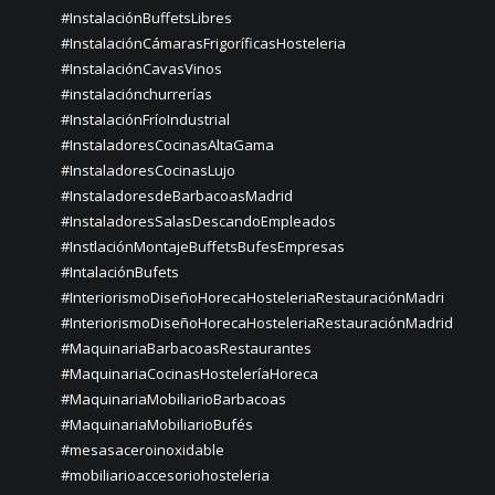
#InstalaciónBuffetsLibres
#InstalaciónCámarasFrigoríficasHosteleria
#InstalaciónCavasVinos
#instalaciónchurrerías
#InstalaciónFríoIndustrial
#InstaladoresCocinasAltaGama
#InstaladoresCocinasLujo
#InstaladoresdeBarbacoasMadrid
#InstaladoresSalasDescandoEmpleados
#InstlaciónMontajeBuffetsBufesEmpresas
#IntalaciónBufets
#InteriorismoDiseñoHorecaHosteleriaRestauraciónMadri
#InteriorismoDiseñoHorecaHosteleriaRestauraciónMadrid
#MaquinariaBarbacoasRestaurantes
#MaquinariaCocinasHosteleríaHoreca
#MaquinariaMobiliarioBarbacoas
#MaquinariaMobiliarioBufés
#mesasaceroinoxidable
#mobiliarioaccesoriohosteleria