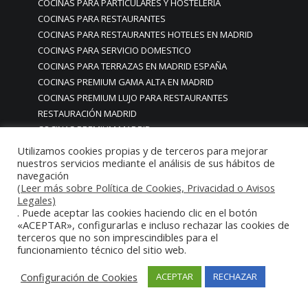
COCINAS PARA PARTICULARES Y HOSTELERIA
COCINAS PARA RESTAURANTES
COCINAS PARA RESTAURANTES HOTELES EN MADRID
COCINAS PARA SERVICIO DOMESTICO
COCINAS PARA TERRAZAS EN MADRID ESPAÑA
COCINAS PREMIUM GAMA ALTA EN MADRID
COCINAS PREMIUM LUJO PARA RESTAURANTES
RESTAURACIÓN MADRID
COCINAS PREMIUM MADRID
COCINAS PREMIUM PROFESIONALES MADRID
Utilizamos cookies propias y de terceros para mejorar
COCINAS PROFESIONALES
nuestros servicios mediante el análisis de sus hábitos de
navegación
COCINAS PROFESIONALES • MOBILIARIO • ENCIMERAS •
(Leer más sobre Política de Cookies, Privacidad o Avisos
REVESTIMIENTOS • ESTRUCTURAS • ELEMENTOS
Legales)
DECORATIVOS ACERO INOXIDABLE
. Puede aceptar las cookies haciendo clic en el botón
«ACEPTAR», configurarlas e incluso rechazar las cookies de
COCINAS PROFESIONALES A MEDIDA PERSONALIZADAS PARA
terceros que no son imprescindibles para el
PARTICULARES
funcionamiento técnico del sitio web.
COCINAS PROFESIONALES ACERO INOXIDABLE
COCINAS PROFESIONALES HORECA
Configuración de Cookies
ACEPTAR
RECHAZAR
COCINAS PROFESIONALES HOSTELERÍA MADRID
Cocinas profesionales industriales monoblock a medida