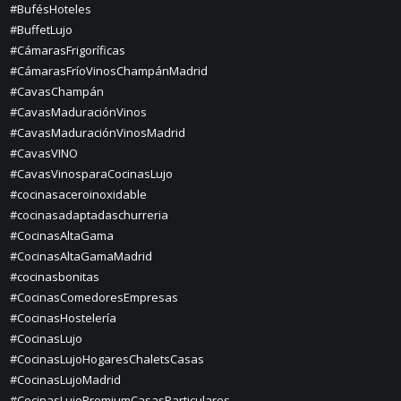
#BufésHoteles
#BuffetLujo
#CámarasFrigoríficas
#CámarasFríoVinosChampánMadrid
#CavasChampán
#CavasMaduraciónVinos
#CavasMaduraciónVinosMadrid
#CavasVINO
#CavasVinosparaCocinasLujo
#cocinasaceroinoxidable
#cocinasadaptadaschurreria
#CocinasAltaGama
#CocinasAltaGamaMadrid
#cocinasbonitas
#CocinasComedoresEmpresas
#CocinasHostelería
#CocinasLujo
#CocinasLujoHogaresChaletsCasas
#CocinasLujoMadrid
#CocinasLujoPremiumCasasParticulares