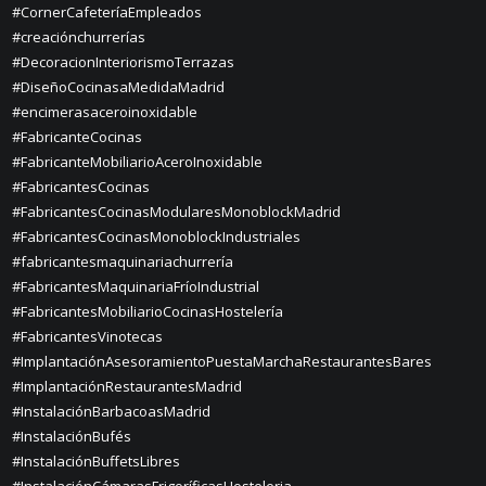
#CornerCafeteríaEmpleados
#creaciónchurrerías
#DecoracionInteriorismoTerrazas
#DiseñoCocinasaMedidaMadrid
#encimerasaceroinoxidable
#FabricanteCocinas
#FabricanteMobiliarioAceroInoxidable
#FabricantesCocinas
#FabricantesCocinasModularesMonoblockMadrid
#FabricantesCocinasMonoblockIndustriales
#fabricantesmaquinariachurrería
#FabricantesMaquinariaFríoIndustrial
#FabricantesMobiliarioCocinasHostelería
#FabricantesVinotecas
#ImplantaciónAsesoramientoPuestaMarchaRestaurantesBares
#ImplantaciónRestaurantesMadrid
#InstalaciónBarbacoasMadrid
#InstalaciónBufés
#InstalaciónBuffetsLibres