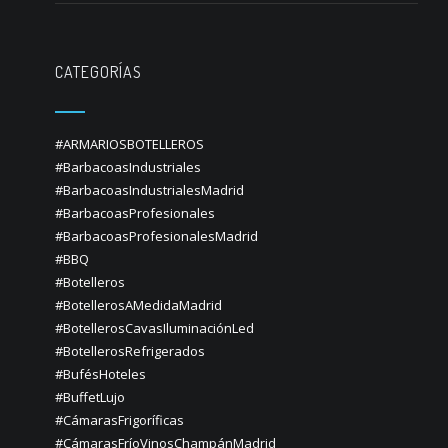
CATEGORÍAS
#ARMARIOSBOTELLEROS
#BarbacoasIndustriales
#BarbacoasIndustrialesMadrid
#BarbacoasProfesionales
#BarbacoasProfesionalesMadrid
#BBQ
#Botelleros
#BotellerosAMedidaMadrid
#BotellerosCavasIluminaciónLed
#BotellerosRefrigerados
#BufésHoteles
#BuffetLujo
#CámarasFrigoríficas
#CámarasFríoVinosChampánMadrid