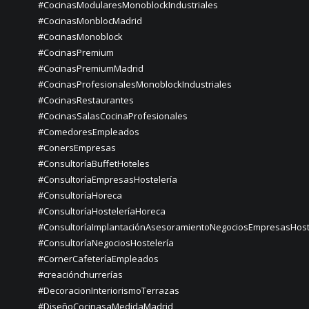
#CocinasModularesMonoblockIndustriales
#CocinasMonblocMadrid
#CocinasMonoblock
#CocinasPremium
#CocinasPremiumMadrid
#CocinasProfesionalesMonoblockIndustriales
#CocinasRestaurantes
#CocinasSalasCocinaProfesionales
#ComedoresEmpleados
#ConersEmpresas
#ConsultoríaBuffetHoteles
#ConsultoríaEmpresasHostelería
#ConsultoríaHoreca
#ConsultoríaHosteleríaHoreca
#ConsultoríaImplantaciónAsesoramientoNegociosEmpresasHost
#ConsultoríaNegociosHostelería
#CornerCafeteríaEmpleados
#creaciónchurrerías
#DecoracionInteriorismoTerrazas
#DiseñoCocinasaMedidaMadrid