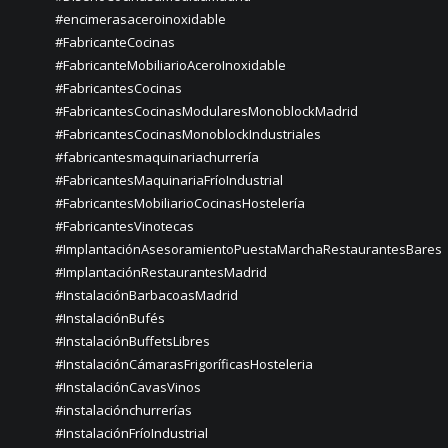
#encimerasaceroinoxidable
#FabricanteCocinas
#FabricanteMobiliarioAceroInoxidable
#FabricantesCocinas
#FabricantesCocinasModularesMonoblockMadrid
#FabricantesCocinasMonoblockIndustriales
#fabricantesmaquinariachurrería
#FabricantesMaquinariaFríoIndustrial
#FabricantesMobiliarioCocinasHostelería
#FabricantesVinotecas
#ImplantaciónAsesoramientoPuestaMarchaRestaurantesBares
#ImplantaciónRestaurantesMadrid
#InstalaciónBarbacoasMadrid
#InstalaciónBufés
#InstalaciónBuffetsLibres
#InstalaciónCámarasFrigoríficasHosteleria
#InstalaciónCavasVinos
#instalaciónchurrerías
#InstalaciónFríoIndustrial