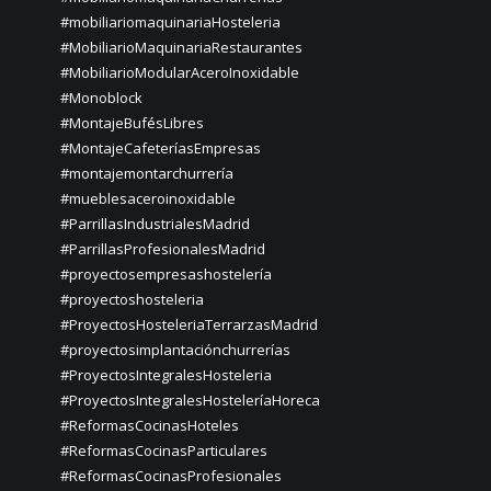
#mobiliariomaquinariaHosteleria
#MobiliarioMaquinariaRestaurantes
#MobiliarioModularAceroInoxidable
#Monoblock
#MontajeBufésLibres
#MontajeCafeteríasEmpresas
#montajemontarchurrería
#mueblesaceroinoxidable
#ParrillasIndustrialesMadrid
#ParrillasProfesionalesMadrid
#proyectosempresashostelería
#proyectoshosteleria
#ProyectosHosteleriaTerrarzasMadrid
#proyectosimplantaciónchurrerías
#ProyectosIntegralesHosteleria
#ProyectosIntegralesHosteleríaHoreca
#ReformasCocinasHoteles
#ReformasCocinasParticulares
#ReformasCocinasProfesionales