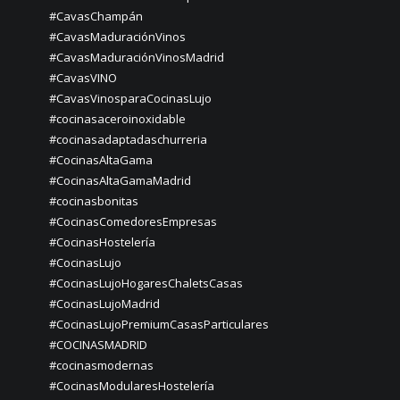
#CavasChampán
#CavasMaduraciónVinos
#CavasMaduraciónVinosMadrid
#CavasVINO
#CavasVinosparaCocinasLujo
#cocinasaceroinoxidable
#cocinasadaptadaschurreria
#CocinasAltaGama
#CocinasAltaGamaMadrid
#cocinasbonitas
#CocinasComedoresEmpresas
#CocinasHostelería
#CocinasLujo
#CocinasLujoHogaresChaletsCasas
#CocinasLujoMadrid
#CocinasLujoPremiumCasasParticulares
#COCINASMADRID
#cocinasmodernas
#CocinasModularesHostelería