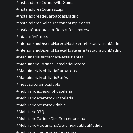
#InstaladoresCocinasAltaGama
#InstaladoresCocinasLujo
#InstaladoresdeBarbacoasMadrid
#InstaladoresSalasDescandoEmpleados
#InstlaciónMontajeBuffetsBufesEmpresas
#IntalaciónBufets
#InteriorismoDiseñoHorecaHosteleriaRestauraciónMadri
#InteriorismoDiseñoHorecaHosteleriaRestauraciónMadrid
#MaquinariaBarbacoasRestaurantes
#MaquinariaCocinasHosteleríaHoreca
#MaquinariaMobiliarioBarbacoas
#MaquinariaMobiliarioBufés
#mesasaceroinoxidable
#mobiliarioaccesoriohosteleria
#MobiliarioAceroInoxHostelería
#MobiliarioAceroInoxidable
#MobiliarioBBQ
#MobiliarioCocinasDiseñoInteriorismo
#MobiliarioMaquinariaAceroInoxidableaMedida
#mobiliariomaquinariaChurrerías