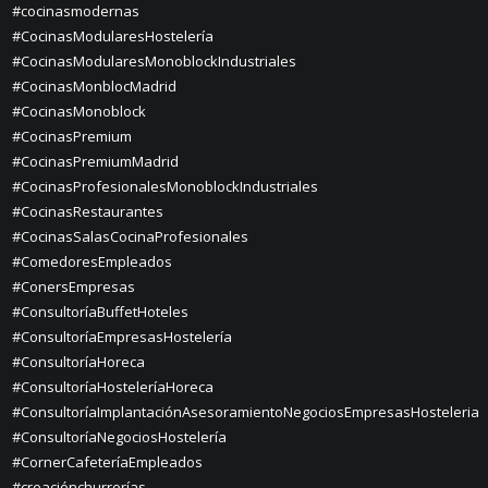
#cocinasmodernas
#CocinasModularesHostelería
#CocinasModularesMonoblockIndustriales
#CocinasMonblocMadrid
#CocinasMonoblock
#CocinasPremium
#CocinasPremiumMadrid
#CocinasProfesionalesMonoblockIndustriales
#CocinasRestaurantes
#CocinasSalasCocinaProfesionales
#ComedoresEmpleados
#ConersEmpresas
#ConsultoríaBuffetHoteles
#ConsultoríaEmpresasHostelería
#ConsultoríaHoreca
#ConsultoríaHosteleríaHoreca
#ConsultoríaImplantaciónAsesoramientoNegociosEmpresasHosteleria
#ConsultoríaNegociosHostelería
#CornerCafeteríaEmpleados
#creaciónchurrerías