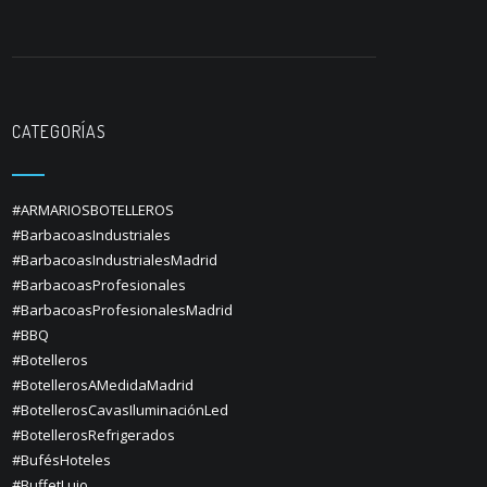
CATEGORÍAS
#ARMARIOSBOTELLEROS
#BarbacoasIndustriales
#BarbacoasIndustrialesMadrid
#BarbacoasProfesionales
#BarbacoasProfesionalesMadrid
#BBQ
#Botelleros
#BotellerosAMedidaMadrid
#BotellerosCavasIluminaciónLed
#BotellerosRefrigerados
#BufésHoteles
#BuffetLujo