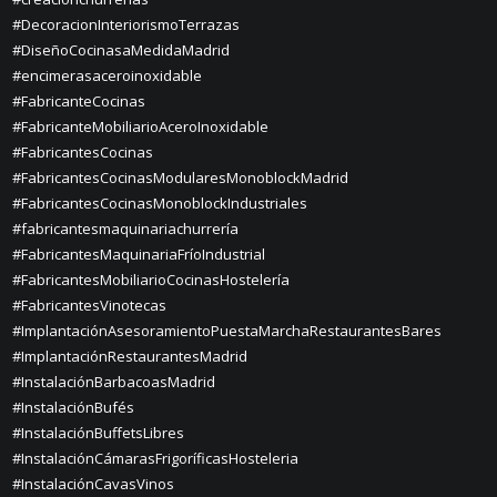
#DecoracionInteriorismoTerrazas
#DiseñoCocinasaMedidaMadrid
#encimerasaceroinoxidable
#FabricanteCocinas
#FabricanteMobiliarioAceroInoxidable
#FabricantesCocinas
#FabricantesCocinasModularesMonoblockMadrid
#FabricantesCocinasMonoblockIndustriales
#fabricantesmaquinariachurrería
#FabricantesMaquinariaFríoIndustrial
#FabricantesMobiliarioCocinasHostelería
#FabricantesVinotecas
#ImplantaciónAsesoramientoPuestaMarchaRestaurantesBares
#ImplantaciónRestaurantesMadrid
#InstalaciónBarbacoasMadrid
#InstalaciónBufés
#InstalaciónBuffetsLibres
#InstalaciónCámarasFrigoríficasHosteleria
#InstalaciónCavasVinos