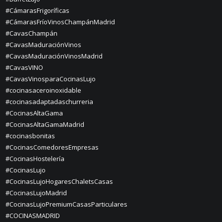
#CámarasFrigoríficas
#CámarasFríoVinosChampánMadrid
#CavasChampán
#CavasMaduraciónVinos
#CavasMaduraciónVinosMadrid
#CavasVINO
#CavasVinosparaCocinasLujo
#cocinasaceroinoxidable
#cocinasadaptadaschurreria
#CocinasAltaGama
#CocinasAltaGamaMadrid
#cocinasbonitas
#CocinasComedoresEmpresas
#CocinasHostelería
#CocinasLujo
#CocinasLujoHogaresChaletsCasas
#CocinasLujoMadrid
#CocinasLujoPremiumCasasParticulares
#COCINASMADRID