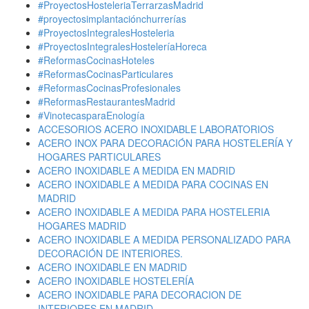
#ProyectosHosteleriaTerrarzasMadrid
#proyectosimplantaciónchurrerías
#ProyectosIntegralesHosteleria
#ProyectosIntegralesHosteleríaHoreca
#ReformasCocinasHoteles
#ReformasCocinasParticulares
#ReformasCocinasProfesionales
#ReformasRestaurantesMadrid
#VinotecasparaEnología
ACCESORIOS ACERO INOXIDABLE LABORATORIOS
ACERO INOX PARA DECORACIÓN PARA HOSTELERÍA Y
HOGARES PARTICULARES
ACERO INOXIDABLE A MEDIDA EN MADRID
ACERO INOXIDABLE A MEDIDA PARA COCINAS EN
MADRID
ACERO INOXIDABLE A MEDIDA PARA HOSTELERIA
HOGARES MADRID
ACERO INOXIDABLE A MEDIDA PERSONALIZADO PARA
DECORACIÓN DE INTERIORES.
ACERO INOXIDABLE EN MADRID
ACERO INOXIDABLE HOSTELERÍA
ACERO INOXIDABLE PARA DECORACION DE
INTERIORES EN MADRID