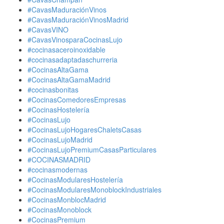
#CavasMaduraciónVinos
#CavasMaduraciónVinosMadrid
#CavasVINO
#CavasVinosparaCocinasLujo
#cocinasaceroinoxidable
#cocinasadaptadaschurreria
#CocinasAltaGama
#CocinasAltaGamaMadrid
#cocinasbonitas
#CocinasComedoresEmpresas
#CocinasHostelería
#CocinasLujo
#CocinasLujoHogaresChaletsCasas
#CocinasLujoMadrid
#CocinasLujoPremiumCasasParticulares
#COCINASMADRID
#cocinasmodernas
#CocinasModularesHostelería
#CocinasModularesMonoblockIndustriales
#CocinasMonblocMadrid
#CocinasMonoblock
#CocinasPremium