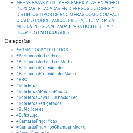
MESAS BAJAS AUXILIARES FABRICADAS EN ACERO
INOXIDABLE LACADAS EN DIVERSOS COLORES Y
DISTINTOS TIPOS DE ENCIMERAS COMO COMPACT
CUARZO PORCELÁMICO, PIEDRA, ETC. MESAS A
MEDIDA PERSONALIZADAS PARA HOSTELERIA Y
HOGARES PARTICULARES
Categorías
#ARMARIOSBOTELLEROS
#BarbacoasIndustriales
#BarbacoasIndustrialesMadrid
#BarbacoasProfesionales
#BarbacoasProfesionalesMadrid
#BBQ
#Botelleros
#BotellerosAMedidaMadrid
#BotellerosCavasIluminaciónLed
#BotellerosRefrigerados
#BufésHoteles
#BuffetLujo
#CámarasFrigoríficas
#CámarasFríoVinosChampánMadrid
#CavasChampán