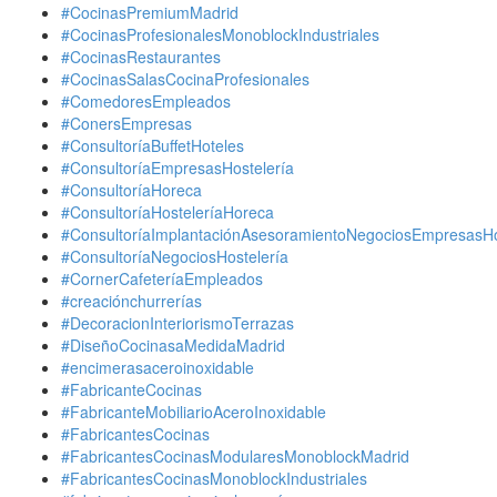
#CocinasPremiumMadrid
#CocinasProfesionalesMonoblockIndustriales
#CocinasRestaurantes
#CocinasSalasCocinaProfesionales
#ComedoresEmpleados
#ConersEmpresas
#ConsultoríaBuffetHoteles
#ConsultoríaEmpresasHostelería
#ConsultoríaHoreca
#ConsultoríaHosteleríaHoreca
#ConsultoríaImplantaciónAsesoramientoNegociosEmpresasHo
#ConsultoríaNegociosHostelería
#CornerCafeteríaEmpleados
#creaciónchurrerías
#DecoracionInteriorismoTerrazas
#DiseñoCocinasaMedidaMadrid
#encimerasaceroinoxidable
#FabricanteCocinas
#FabricanteMobiliarioAceroInoxidable
#FabricantesCocinas
#FabricantesCocinasModularesMonoblockMadrid
#FabricantesCocinasMonoblockIndustriales