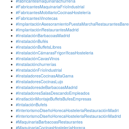
#fabricantesmaquinariachurrería
#FabricantesMaquinariaFríoIndustrial
#FabricantesMobiliarioCocinasHostelería
#FabricantesVinotecas
#ImplantaciónAsesoramientoPuestaMarchaRestaurantesBare
#ImplantaciónRestaurantesMadrid
#InstalaciónBarbacoasMadrid
#InstalaciónBufés
#InstalaciónBuffetsLibres
#InstalaciónCámarasFrigoríficasHosteleria
#InstalaciónCavasVinos
#instalaciónchurrerías
#InstalaciónFríoIndustrial
#InstaladoresCocinasAltaGama
#InstaladoresCocinasLujo
#InstaladoresdeBarbacoasMadrid
#InstaladoresSalasDescandoEmpleados
#InstlaciónMontajeBuffetsBufesEmpresas
#IntalaciónBufets
#InteriorismoDiseñoHorecaHosteleriaRestauraciónMadri
#InteriorismoDiseñoHorecaHosteleriaRestauraciónMadrid
#MaquinariaBarbacoasRestaurantes
#MaquinariaCocinasHosteleríaHoreca