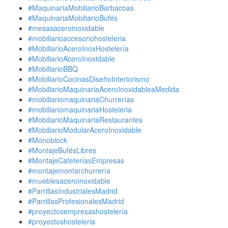
#MaquinariaMobiliarioBarbacoas
#MaquinariaMobiliarioBufés
#mesasaceroinoxidable
#mobiliarioaccesoriohosteleria
#MobiliarioAceroInoxHostelería
#MobiliarioAceroInoxidable
#MobiliarioBBQ
#MobiliarioCocinasDiseñoInteriorismo
#MobiliarioMaquinariaAceroInoxidableaMedida
#mobiliariomaquinariaChurrerías
#mobiliariomaquinariaHosteleria
#MobiliarioMaquinariaRestaurantes
#MobiliarioModularAceroInoxidable
#Monoblock
#MontajeBufésLibres
#MontajeCafeteríasEmpresas
#montajemontarchurrería
#mueblesaceroinoxidable
#ParrillasIndustrialesMadrid
#ParrillasProfesionalesMadrid
#proyectosempresashostelería
#proyectoshosteleria