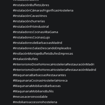
#InstalaciónBuffetsLibres
#InstalaciónCámarasFrigoríficasHosteleria
#InstalaciónCavasVinos
#instalaciónchurrerías
#InstalaciónFríoIndustrial
#InstaladoresCocinasAltaGama
#InstaladoresCocinasLujo
#InstaladoresdeBarbacoasMadrid
#InstaladoresSalasDescandoEmpleados
#InstlaciónMontajeBuffetsBufesEmpresas
#IntalaciónBufets
#InteriorismoDiseñoHorecaHosteleriaRestauraciónMadri
#InteriorismoDiseñoHorecaHosteleriaRestauraciónMadrid
#MaquinariaBarbacoasRestaurantes
#MaquinariaCocinasHosteleríaHoreca
#MaquinariaMobiliarioBarbacoas
#MaquinariaMobiliarioBufés
#mesasaceroinoxidable
#mobiliarioaccesoriohosteleria