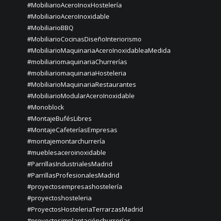
#MobiliarioAceroInoxHostelería
#MobiliarioAceroInoxidable
#MobiliarioBBQ
#MobiliarioCocinasDiseñoInteriorismo
#MobiliarioMaquinariaAceroInoxidableaMedida
#mobiliariomaquinariaChurrerías
#mobiliariomaquinariaHosteleria
#MobiliarioMaquinariaRestaurantes
#MobiliarioModularAceroInoxidable
#Monoblock
#MontajeBufésLibres
#MontajeCafeteríasEmpresas
#montajemontarchurrería
#mueblesaceroinoxidable
#ParrillasIndustrialesMadrid
#ParrillasProfesionalesMadrid
#proyectosempresashostelería
#proyectoshosteleria
#ProyectosHosteleriaTerrarzasMadrid
#proyectosimplantaciónchurrerías