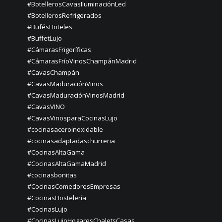
#BotellerosCavasIluminaciónLed
#BotellerosRefrigerados
#BufésHoteles
#BuffetLujo
#CámarasFrigoríficas
#CámarasFríoVinosChampánMadrid
#CavasChampán
#CavasMaduraciónVinos
#CavasMaduraciónVinosMadrid
#CavasVINO
#CavasVinosparaCocinasLujo
#cocinasaceroinoxidable
#cocinasadaptadaschurreria
#CocinasAltaGama
#CocinasAltaGamaMadrid
#cocinasbonitas
#CocinasComedoresEmpresas
#CocinasHostelería
#CocinasLujo
#CocinasLujoHogaresChaletsCasas