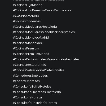
#CocinasLujoMadrid
#CocinasLujoPremiumCasasParticulares
#COCINASMADRID
#cocinasmodernas
#CocinasModularesHostelería
#CocinasModularesMonoblockIndustriales
#CocinasMonblocMadrid
#CocinasMonoblock
#CocinasPremium
#CocinasPremiumMadrid
#CocinasProfesionalesMonoblockIndustriales
#CocinasRestaurantes
#CocinasSalasCocinaProfesionales
#ComedoresEmpleados
#ConersEmpresas
#ConsultoríaBuffetHoteles
#ConsultoríaEmpresasHostelería
#ConsultoríaHoreca
#ConsultoríaHosteleríaHoreca