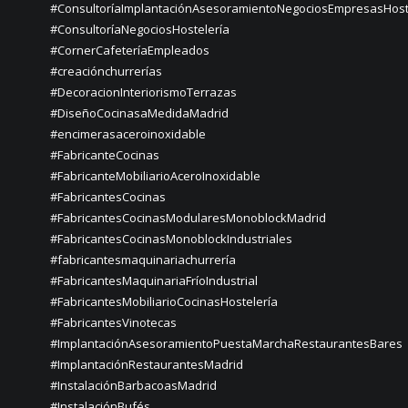
#ConsultoríaImplantaciónAsesoramientoNegociosEmpresasHost
#ConsultoríaNegociosHostelería
#CornerCafeteríaEmpleados
#creaciónchurrerías
#DecoracionInteriorismoTerrazas
#DiseñoCocinasaMedidaMadrid
#encimerasaceroinoxidable
#FabricanteCocinas
#FabricanteMobiliarioAceroInoxidable
#FabricantesCocinas
#FabricantesCocinasModularesMonoblockMadrid
#FabricantesCocinasMonoblockIndustriales
#fabricantesmaquinariachurrería
#FabricantesMaquinariaFríoIndustrial
#FabricantesMobiliarioCocinasHostelería
#FabricantesVinotecas
#ImplantaciónAsesoramientoPuestaMarchaRestaurantesBares
#ImplantaciónRestaurantesMadrid
#InstalaciónBarbacoasMadrid
#InstalaciónBufés