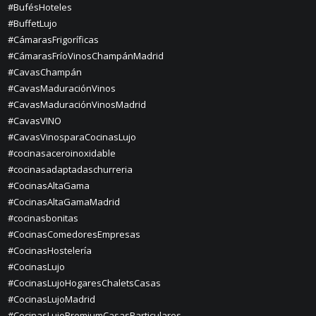
#BufésHoteles
#BuffetLujo
#CámarasFrigoríficas
#CámarasFríoVinosChampánMadrid
#CavasChampán
#CavasMaduraciónVinos
#CavasMaduraciónVinosMadrid
#CavasVINO
#CavasVinosparaCocinasLujo
#cocinasaceroinoxidable
#cocinasadaptadaschurreria
#CocinasAltaGama
#CocinasAltaGamaMadrid
#cocinasbonitas
#CocinasComedoresEmpresas
#CocinasHostelería
#CocinasLujo
#CocinasLujoHogaresChaletsCasas
#CocinasLujoMadrid
#CocinasLujoPremiumCasasParticulares