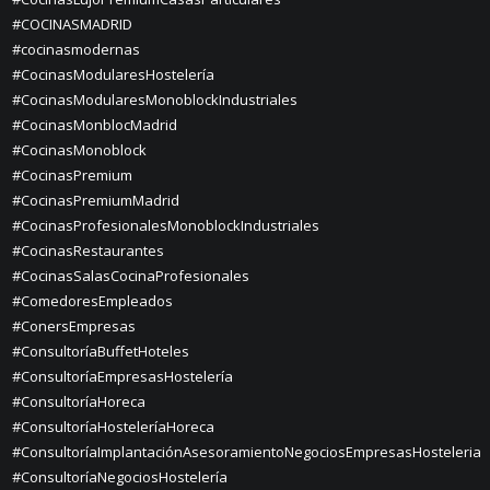
#COCINASMADRID
#cocinasmodernas
#CocinasModularesHostelería
#CocinasModularesMonoblockIndustriales
#CocinasMonblocMadrid
#CocinasMonoblock
#CocinasPremium
#CocinasPremiumMadrid
#CocinasProfesionalesMonoblockIndustriales
#CocinasRestaurantes
#CocinasSalasCocinaProfesionales
#ComedoresEmpleados
#ConersEmpresas
#ConsultoríaBuffetHoteles
#ConsultoríaEmpresasHostelería
#ConsultoríaHoreca
#ConsultoríaHosteleríaHoreca
#ConsultoríaImplantaciónAsesoramientoNegociosEmpresasHosteleria
#ConsultoríaNegociosHostelería