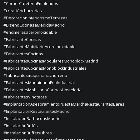
#CornerCafeteríaEmpleados
#creaciónchurrerías
#DecoracionInteriorismoTerrazas
#DiseñoCocinasaMedidaMadrid
#encimerasaceroinoxidable
#FabricanteCocinas
#FabricanteMobiliarioAceroInoxidable
#FabricantesCocinas
#FabricantesCocinasModularesMonoblockMadrid
#FabricantesCocinasMonoblockIndustriales
#fabricantesmaquinariachurrería
#FabricantesMaquinariaFríoIndustrial
#FabricantesMobiliarioCocinasHostelería
#FabricantesVinotecas
#ImplantaciónAsesoramientoPuestaMarchaRestaurantesBares
#ImplantaciónRestaurantesMadrid
#InstalaciónBarbacoasMadrid
#InstalaciónBufés
#InstalaciónBuffetsLibres