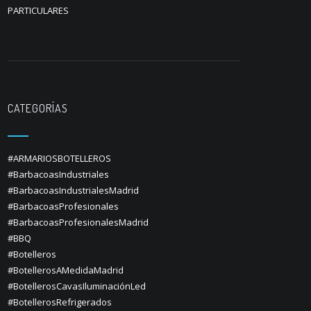
PARTICULARES
CATEGORÍAS
#ARMARIOSBOTELLEROS
#BarbacoasIndustriales
#BarbacoasIndustrialesMadrid
#BarbacoasProfesionales
#BarbacoasProfesionalesMadrid
#BBQ
#Botelleros
#BotellerosAMedidaMadrid
#BotellerosCavasIluminaciónLed
#BotellerosRefrigerados