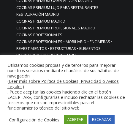
COCINAS PREMIUM GAMA ALTA EN MADRID
COCINAS PREMIUM LUJO PARA RESTAURANTES
RESTAURACIÓN MADRID
COCINAS PREMIUM MADRID
COCINAS PREMIUM PROFESIONALES MADRID
COCINAS PROFESIONALES
COCINAS PROFESIONALES • MOBILIARIO • ENCIMERAS •
REVESTIMIENTOS • ESTRUCTURAS • ELEMENTOS
DECORATIVOS ACERO INOXIDABLE
COCINAS PROFESIONALES A MEDIDA PERSONALIZADAS PARA
Utilizamos cookies propias y de terceros para mejorar
PARTICULARES
nuestros servicios mediante el análisis de sus hábitos de
navegación
COCINAS PROFESIONALES ACERO INOXIDABLE
(Leer más sobre Política de Cookies, Privacidad o Avisos
COCINAS PROFESIONALES HORECA
Legales)
COCINAS PROFESIONALES HOSTELERÍA MADRID
. Puede aceptar las cookies haciendo clic en el botón
Cocinas profesionales industriales monoblock a medida
«ACEPTAR», configurarlas e incluso rechazar las cookies de
terceros que no son imprescindibles para el
personalizadas
funcionamiento técnico del sitio web.
Cocinas profesionales industriales monoblock a medida
personalizadasCocinas profesionales industriales
Configuración de Cookies
ACEPTAR
RECHAZAR
monoblock a medida personalizadas
cocinas profesionales industriales para casas chalets