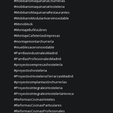
#mobiliariomaquinariaChurrerías
#mobiliariomaquinariaHosteleria
#MobiliarioMaquinariaRestaurantes
#MobiliarioModularAceroInoxidable
#Monoblock
#MontajeBufésLibres
#MontajeCafeteríasEmpresas
#montajemontarchurrería
#mueblesaceroinoxidable
#ParrillasIndustrialesMadrid
#ParrillasProfesionalesMadrid
#proyectosempresashostelería
#proyectoshosteleria
#ProyectosHosteleriaTerrarzasMadrid
#proyectosimplantaciónchurrerías
#ProyectosIntegralesHosteleria
#ProyectosIntegralesHosteleríaHoreca
#ReformasCocinasHoteles
#ReformasCocinasParticulares
#ReformasCocinasProfesionales