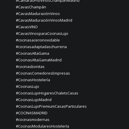
#CámarasFríoVinosChampánMadrid
#CavasChampán
#CavasMaduraciónVinos
#CavasMaduraciónVinosMadrid
#CavasVINO
#CavasVinosparaCocinasLujo
#cocinasaceroinoxidable
#cocinasadaptadaschurreria
#CocinasAltaGama
#CocinasAltaGamaMadrid
#cocinasbonitas
#CocinasComedoresEmpresas
#CocinasHostelería
#CocinasLujo
#CocinasLujoHogaresChaletsCasas
#CocinasLujoMadrid
#CocinasLujoPremiumCasasParticulares
#COCINASMADRID
#cocinasmodernas
#CocinasModularesHostelería