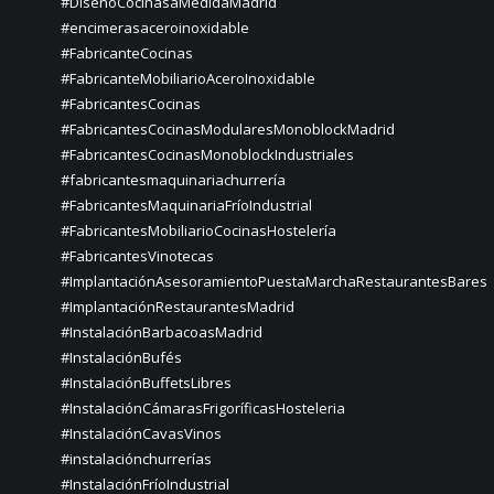
#DiseñoCocinasaMedidaMadrid
#encimerasaceroinoxidable
#FabricanteCocinas
#FabricanteMobiliarioAceroInoxidable
#FabricantesCocinas
#FabricantesCocinasModularesMonoblockMadrid
#FabricantesCocinasMonoblockIndustriales
#fabricantesmaquinariachurrería
#FabricantesMaquinariaFríoIndustrial
#FabricantesMobiliarioCocinasHostelería
#FabricantesVinotecas
#ImplantaciónAsesoramientoPuestaMarchaRestaurantesBares
#ImplantaciónRestaurantesMadrid
#InstalaciónBarbacoasMadrid
#InstalaciónBufés
#InstalaciónBuffetsLibres
#InstalaciónCámarasFrigoríficasHosteleria
#InstalaciónCavasVinos
#instalaciónchurrerías
#InstalaciónFríoIndustrial