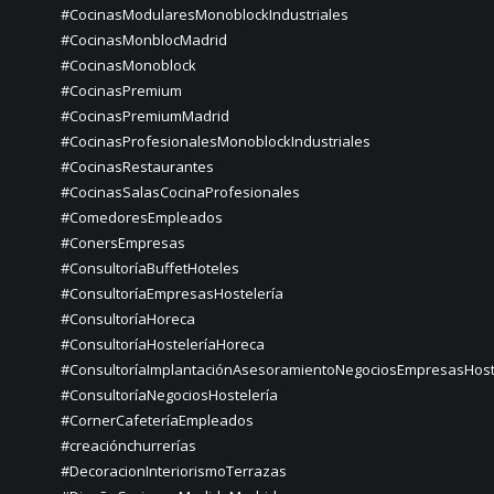
#CocinasModularesMonoblockIndustriales
#CocinasMonblocMadrid
#CocinasMonoblock
#CocinasPremium
#CocinasPremiumMadrid
#CocinasProfesionalesMonoblockIndustriales
#CocinasRestaurantes
#CocinasSalasCocinaProfesionales
#ComedoresEmpleados
#ConersEmpresas
#ConsultoríaBuffetHoteles
#ConsultoríaEmpresasHostelería
#ConsultoríaHoreca
#ConsultoríaHosteleríaHoreca
#ConsultoríaImplantaciónAsesoramientoNegociosEmpresasHost
#ConsultoríaNegociosHostelería
#CornerCafeteríaEmpleados
#creaciónchurrerías
#DecoracionInteriorismoTerrazas