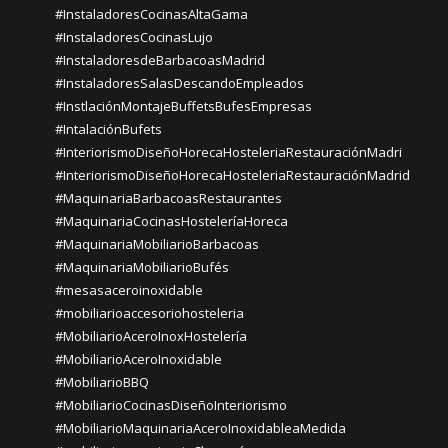
#InstaladoresCocinasAltaGama
#InstaladoresCocinasLujo
#InstaladoresdeBarbacoasMadrid
#InstaladoresSalasDescandoEmpleados
#InstlaciónMontajeBuffetsBufesEmpresas
#IntalaciónBufets
#InteriorismoDiseñoHorecaHosteleriaRestauraciónMadri
#InteriorismoDiseñoHorecaHosteleriaRestauraciónMadrid
#MaquinariaBarbacoasRestaurantes
#MaquinariaCocinasHosteleríaHoreca
#MaquinariaMobiliarioBarbacoas
#MaquinariaMobiliarioBufés
#mesasaceroinoxidable
#mobiliarioaccesoriohosteleria
#MobiliarioAceroInoxHostelería
#MobiliarioAceroInoxidable
#MobiliarioBBQ
#MobiliarioCocinasDiseñoInteriorismo
#MobiliarioMaquinariaAceroInoxidableaMedida