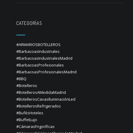
CATEGORÍAS
#ARMARIOSBOTELLEROS
#BarbacoasIndustriales
#BarbacoasIndustrialesMadrid
#BarbacoasProfesionales
#BarbacoasProfesionalesMadrid
#BBQ
#Botelleros
#BotellerosAMedidaMadrid
#BotellerosCavasIluminaciónLed
#BotellerosRefrigerados
#BufésHoteles
#BuffetLujo
#CámarasFrigoríficas