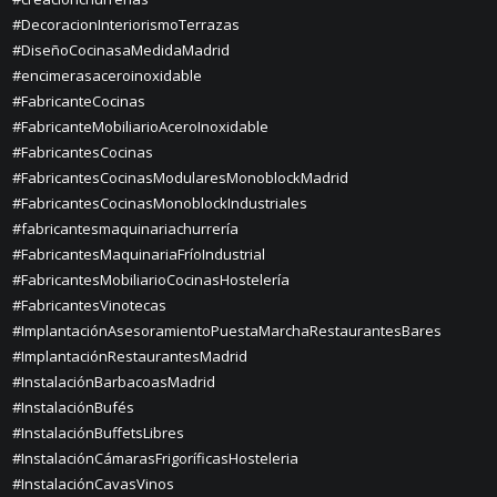
#DecoracionInteriorismoTerrazas
#DiseñoCocinasaMedidaMadrid
#encimerasaceroinoxidable
#FabricanteCocinas
#FabricanteMobiliarioAceroInoxidable
#FabricantesCocinas
#FabricantesCocinasModularesMonoblockMadrid
#FabricantesCocinasMonoblockIndustriales
#fabricantesmaquinariachurrería
#FabricantesMaquinariaFríoIndustrial
#FabricantesMobiliarioCocinasHostelería
#FabricantesVinotecas
#ImplantaciónAsesoramientoPuestaMarchaRestaurantesBares
#ImplantaciónRestaurantesMadrid
#InstalaciónBarbacoasMadrid
#InstalaciónBufés
#InstalaciónBuffetsLibres
#InstalaciónCámarasFrigoríficasHosteleria
#InstalaciónCavasVinos