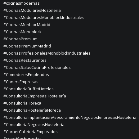
#cocinasmodernas
#CocinasModularesHostelería
#CocinasModularesMonoblockIndustriales
#CocinasMonblocMadrid
#CocinasMonoblock
#CocinasPremium
#CocinasPremiumMadrid
#CocinasProfesionalesMonoblockIndustriales
#CocinasRestaurantes
#CocinasSalasCocinaProfesionales
#ComedoresEmpleados
#ConersEmpresas
#ConsultoríaBuffetHoteles
#ConsultoríaEmpresasHostelería
#ConsultoríaHoreca
#ConsultoríaHosteleríaHoreca
#ConsultoríaImplantaciónAsesoramientoNegociosEmpresasHosteleria
#ConsultoríaNegociosHostelería
#CornerCafeteríaEmpleados
#creaciónchurrerías