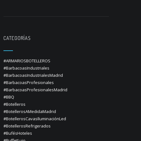
CATEGORÍAS
#ARMARIOSBOTELLEROS
#BarbacoasIndustriales
#BarbacoasIndustrialesMadrid
#BarbacoasProfesionales
#BarbacoasProfesionalesMadrid
#BBQ
#Botelleros
#BotellerosAMedidaMadrid
#BotellerosCavasIluminaciónLed
#BotellerosRefrigerados
#BufésHoteles
#BuffetLujo