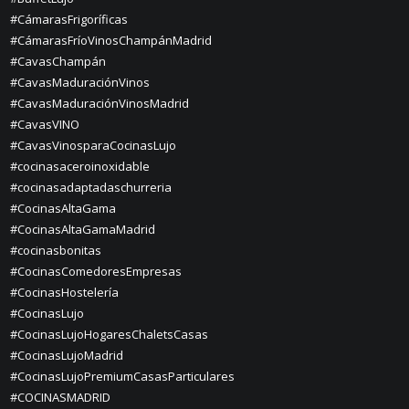
#CámarasFrigoríficas
#CámarasFríoVinosChampánMadrid
#CavasChampán
#CavasMaduraciónVinos
#CavasMaduraciónVinosMadrid
#CavasVINO
#CavasVinosparaCocinasLujo
#cocinasaceroinoxidable
#cocinasadaptadaschurreria
#CocinasAltaGama
#CocinasAltaGamaMadrid
#cocinasbonitas
#CocinasComedoresEmpresas
#CocinasHostelería
#CocinasLujo
#CocinasLujoHogaresChaletsCasas
#CocinasLujoMadrid
#CocinasLujoPremiumCasasParticulares
#COCINASMADRID