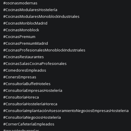
#cocinasmodernas
#CocinasModularesHostelería
#CocinasModularesMonoblockIndustriales
#CocinasMonblocMadrid
#CocinasMonoblock
#CocinasPremium
#CocinasPremiumMadrid
#CocinasProfesionalesMonoblockIndustriales
#CocinasRestaurantes
#CocinasSalasCocinaProfesionales
#ComedoresEmpleados
#ConersEmpresas
#ConsultoríaBuffetHoteles
#ConsultoríaEmpresasHostelería
#ConsultoríaHoreca
#ConsultoríaHosteleríaHoreca
#ConsultoríaImplantaciónAsesoramientoNegociosEmpresasHosteleria
#ConsultoríaNegociosHostelería
#CornerCafeteríaEmpleados
#creaciónchurrerías