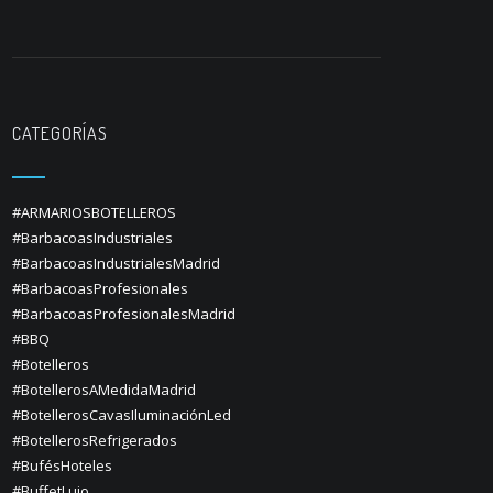
CATEGORÍAS
#ARMARIOSBOTELLEROS
#BarbacoasIndustriales
#BarbacoasIndustrialesMadrid
#BarbacoasProfesionales
#BarbacoasProfesionalesMadrid
#BBQ
#Botelleros
#BotellerosAMedidaMadrid
#BotellerosCavasIluminaciónLed
#BotellerosRefrigerados
#BufésHoteles
#BuffetLujo