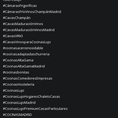
#CámarasFrigoríficas
#CámarasFríoVinosChampánMadrid
#CavasChampán
#CavasMaduraciónVinos
#CavasMaduraciónVinosMadrid
#CavasVINO
#CavasVinosparaCocinasLujo
#cocinasaceroinoxidable
#cocinasadaptadaschurreria
#CocinasAltaGama
#CocinasAltaGamaMadrid
#cocinasbonitas
#CocinasComedoresEmpresas
#CocinasHostelería
#CocinasLujo
#CocinasLujoHogaresChaletsCasas
#CocinasLujoMadrid
#CocinasLujoPremiumCasasParticulares
#COCINASMADRID