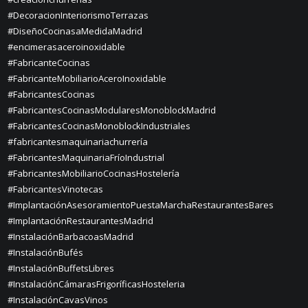
#DecoracionInteriorismoTerrazas
#DiseñoCocinasaMedidaMadrid
#encimerasaceroinoxidable
#FabricanteCocinas
#FabricanteMobiliarioAceroInoxidable
#FabricantesCocinas
#FabricantesCocinasModularesMonoblockMadrid
#FabricantesCocinasMonoblockIndustriales
#fabricantesmaquinariachurrería
#FabricantesMaquinariaFríoIndustrial
#FabricantesMobiliarioCocinasHostelería
#FabricantesVinotecas
#ImplantaciónAsesoramientoPuestaMarchaRestaurantesBares
#ImplantaciónRestaurantesMadrid
#InstalaciónBarbacoasMadrid
#InstalaciónBufés
#InstalaciónBuffetsLibres
#InstalaciónCámarasFrigoríficasHosteleria
#InstalaciónCavasVinos