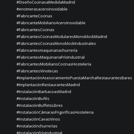
#DiseñoCocinasaMedidaMadrid
#encimerasaceroinoxidable
#FabricanteCocinas
#FabricanteMobiliarioAceroInoxidable
#FabricantesCocinas
#FabricantesCocinasModularesMonoblockMadrid
#FabricantesCocinasMonoblockIndustriales
#fabricantesmaquinariachurrería
#FabricantesMaquinariaFríoIndustrial
#FabricantesMobiliarioCocinasHostelería
#FabricantesVinotecas
#ImplantaciónAsesoramientoPuestaMarchaRestaurantesBares
#ImplantaciónRestaurantesMadrid
#InstalaciónBarbacoasMadrid
#InstalaciónBufés
#InstalaciónBuffetsLibres
#InstalaciónCámarasFrigoríficasHosteleria
#InstalaciónCavasVinos
#instalaciónchurrerías
#InstalaciónFríoIndustrial