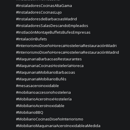
#InstaladoresCocinasAltaGama
#InstaladoresCocinasLujo
#InstaladoresdeBarbacoasMadrid
#InstaladoresSalasDescandoEmpleados
#InstlaciónMontajeBuffetsBufesEmpresas
#IntalaciónBufets
#InteriorismoDiseñoHorecaHosteleriaRestauraciónMadri
#InteriorismoDiseñoHorecaHosteleriaRestauraciónMadrid
#MaquinariaBarbacoasRestaurantes
#MaquinariaCocinasHosteleríaHoreca
#MaquinariaMobiliarioBarbacoas
#MaquinariaMobiliarioBufés
#mesasaceroinoxidable
#mobiliarioaccesoriohosteleria
#MobiliarioAceroInoxHostelería
#MobiliarioAceroInoxidable
#MobiliarioBBQ
#MobiliarioCocinasDiseñoInteriorismo
#MobiliarioMaquinariaAceroInoxidableaMedida