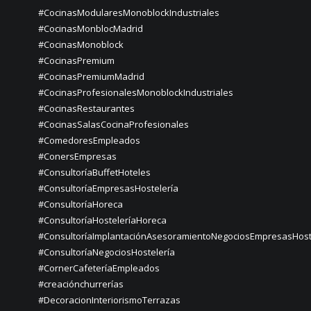
#CocinasModularesMonoblockIndustriales
#CocinasMonblocMadrid
#CocinasMonoblock
#CocinasPremium
#CocinasPremiumMadrid
#CocinasProfesionalesMonoblockIndustriales
#CocinasRestaurantes
#CocinasSalasCocinaProfesionales
#ComedoresEmpleados
#ConersEmpresas
#ConsultoríaBuffetHoteles
#ConsultoríaEmpresasHostelería
#ConsultoríaHoreca
#ConsultoríaHosteleríaHoreca
#ConsultoríaImplantaciónAsesoramientoNegociosEmpresasHost
#ConsultoríaNegociosHostelería
#CornerCafeteríaEmpleados
#creaciónchurrerías
#DecoracionInteriorismoTerrazas