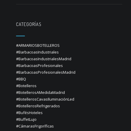
CATEGORÍAS
#ARMARIOSBOTELLEROS
#BarbacoasIndustriales
#BarbacoasIndustrialesMadrid
#BarbacoasProfesionales
#BarbacoasProfesionalesMadrid
#BBQ
#Botelleros
#BotellerosAMedidaMadrid
#BotellerosCavasIluminaciónLed
#BotellerosRefrigerados
#BufésHoteles
#BuffetLujo
#CámarasFrigoríficas