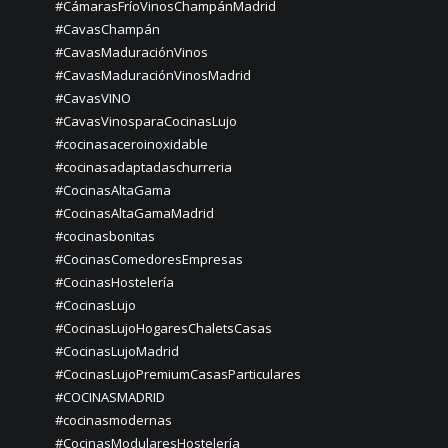
#CámarasFríoVinosChampánMadrid
#CavasChampán
#CavasMaduraciónVinos
#CavasMaduraciónVinosMadrid
#CavasVINO
#CavasVinosparaCocinasLujo
#cocinasaceroinoxidable
#cocinasadaptadaschurreria
#CocinasAltaGama
#CocinasAltaGamaMadrid
#cocinasbonitas
#CocinasComedoresEmpresas
#CocinasHostelería
#CocinasLujo
#CocinasLujoHogaresChaletsCasas
#CocinasLujoMadrid
#CocinasLujoPremiumCasasParticulares
#COCINASMADRID
#cocinasmodernas
#CocinasModularesHostelería