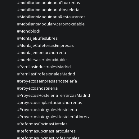
#mobiliariomaquinariaChurrerías
#mobiliariomaquinariaHosteleria
#MobiliarioMaquinariaRestaurantes
#MobiliarioModularAceroInoxidable
#Monoblock
#MontajeBufésLibres
#MontajeCafeteríasEmpresas
#montajemontarchurrería
#mueblesaceroinoxidable
#ParrillasIndustrialesMadrid
#ParrillasProfesionalesMadrid
#proyectosempresashostelería
#proyectoshosteleria
#ProyectosHosteleriaTerrarzasMadrid
#proyectosimplantaciónchurrerías
#ProyectosIntegralesHosteleria
#ProyectosIntegralesHosteleríaHoreca
#ReformasCocinasHoteles
#ReformasCocinasParticulares
#ReformasCocinasProfesionales