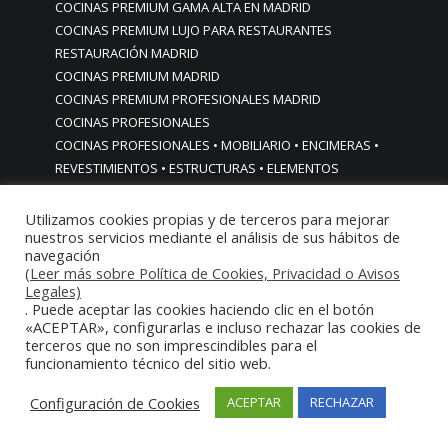
COCINAS PREMIUM GAMA ALTA EN MADRID
COCINAS PREMIUM LUJO PARA RESTAURANTES
RESTAURACIÓN MADRID
COCINAS PREMIUM MADRID
COCINAS PREMIUM PROFESIONALES MADRID
COCINAS PROFESIONALES
COCINAS PROFESIONALES • MOBILIARIO • ENCIMERAS •
REVESTIMIENTOS • ESTRUCTURAS • ELEMENTOS
DECORATIVOS ACERO INOXIDABLE
COCINAS PROFESIONALES A MEDIDA PERSONALIZADAS PARA
Utilizamos cookies propias y de terceros para mejorar
nuestros servicios mediante el análisis de sus hábitos de
PARTICULARES
navegación
COCINAS PROFESIONALES ACERO INOXIDABLE
(Leer más sobre Política de Cookies, Privacidad o Avisos
COCINAS PROFESIONALES HORECA
Legales)
COCINAS PROFESIONALES HOSTELERÍA MADRID
. Puede aceptar las cookies haciendo clic en el botón
«ACEPTAR», configurarlas e incluso rechazar las cookies de
Cocinas profesionales industriales monoblock a medida
terceros que no son imprescindibles para el
personalizadas
funcionamiento técnico del sitio web.
Cocinas profesionales industriales monoblock a medida
personalizadasCocinas profesionales industriales
Configuración de Cookies
ACEPTAR
RECHAZAR
monoblock a medida personalizadas
cocinas profesionales industriales para casas chalets