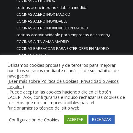
COCINAS ACERO INOX
cocinas acero inox inoxidable a medida
COCINAS ACERO INOX MADRID
COCINAS ACERO INOXIDABLE
COCINAS ACERO INOXIDABLE EN MADRID
cocinas aceroinoxidable para empresas de catering
COCINAS ALTA GAMA MADRID
COCINAS BARBACOAS PARA EXTERIORES EN MADRID
COCINAS BONITAS
COCINAS BONITAS CON ENCANTO EN MADRID
Utilizamos cookies propias y de terceros para mejorar
COCINAS BONITAS EN MADRID
nuestros servicios mediante el análisis de sus hábitos de
navegación
COCINAS BONITAS MODERNAS
(Leer más sobre Política de Cookies, Privacidad o Avisos
COCINAS BONITAS MODERNAS EN MADRID
Legales)
COCINAS COMEDORES HOTELES A MEDIDA
. Puede aceptar las cookies haciendo clic en el botón
PERSONALIZADAS
«ACEPTAR», configurarlas e incluso rechazar las cookies de
terceros que no son imprescindibles para el
COCINAS CON ENCANTO EN MADRID
funcionamiento técnico del sitio web.
cocinas con iluminación led
COCINAS CON MOBILIARIO ACERO INOXIDABLE EN MADRID
Configuración de Cookies
ACEPTAR
RECHAZAR
cocinas con paneles led
COCINAS DE DISEÑO EN MADRID