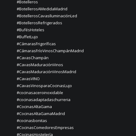
#Botelleros
#BotellerosAMedidaMadrid
#BotellerosCavasIluminaciónLed
#BotellerosRefrigerados
#BufésHoteles
#BuffetLujo
#CámarasFrigoríficas
#CámarasFríoVinosChampánMadrid
#CavasChampán
#CavasMaduraciónVinos
#CavasMaduraciónVinosMadrid
#CavasVINO
#CavasVinosparaCocinasLujo
#cocinasaceroinoxidable
#cocinasadaptadaschurreria
#CocinasAltaGama
#CocinasAltaGamaMadrid
#cocinasbonitas
#CocinasComedoresEmpresas
#CocinasHostelería