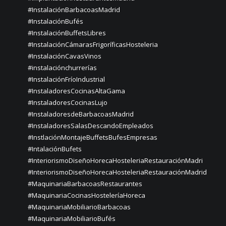
#InstalaciónBarbacoasMadrid
#InstalaciónBufés
#InstalaciónBuffetsLibres
#InstalaciónCámarasFrigoríficasHosteleria
#InstalaciónCavasVinos
#instalaciónchurrerías
#InstalaciónFríoIndustrial
#InstaladoresCocinasAltaGama
#InstaladoresCocinasLujo
#InstaladoresdeBarbacoasMadrid
#InstaladoresSalasDescandoEmpleados
#InstlaciónMontajeBuffetsBufesEmpresas
#IntalaciónBufets
#InteriorismoDiseñoHorecaHosteleriaRestauraciónMadri
#InteriorismoDiseñoHorecaHosteleriaRestauraciónMadrid
#MaquinariaBarbacoasRestaurantes
#MaquinariaCocinasHosteleríaHoreca
#MaquinariaMobiliarioBarbacoas
#MaquinariaMobiliarioBufés