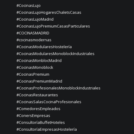
#CocinasLujo
#CocinasLujoHogaresChaletsCasas
#CocinasLujoMadrid
#CocinasLujoPremiumCasasParticulares
#COCINASMADRID
#cocinasmodernas
#CocinasModularesHostelería
#CocinasModularesMonoblockIndustriales
#CocinasMonblocMadrid
#CocinasMonoblock
#CocinasPremium
#CocinasPremiumMadrid
#CocinasProfesionalesMonoblockIndustriales
#CocinasRestaurantes
#CocinasSalasCocinaProfesionales
#ComedoresEmpleados
#ConersEmpresas
#ConsultoríaBuffetHoteles
#ConsultoríaEmpresasHostelería