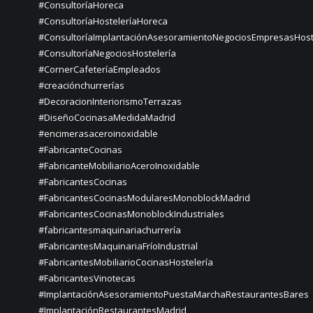
#ConsultoríaHoreca
#ConsultoríaHosteleríaHoreca
#ConsultoríaImplantaciónAsesoramientoNegociosEmpresasHost
#ConsultoríaNegociosHostelería
#CornerCafeteríaEmpleados
#creaciónchurrerías
#DecoracionInteriorismoTerrazas
#DiseñoCocinasaMedidaMadrid
#encimerasaceroinoxidable
#FabricanteCocinas
#FabricanteMobiliarioAceroInoxidable
#FabricantesCocinas
#FabricantesCocinasModularesMonoblockMadrid
#FabricantesCocinasMonoblockIndustriales
#fabricantesmaquinariachurrería
#FabricantesMaquinariaFríoIndustrial
#FabricantesMobiliarioCocinasHostelería
#FabricantesVinotecas
#ImplantaciónAsesoramientoPuestaMarchaRestaurantesBares
#ImplantaciónRestaurantesMadrid