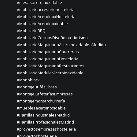
#mesasaceroinoxidable
#mobiliarioaccesoriohosteleria
#MobiliarioAceroInoxHostelería
#MobiliarioAceroInoxidable
#MobiliarioBBQ
#MobiliarioCocinasDiseñoInteriorismo
#MobiliarioMaquinariaAceroInoxidableaMedida
#mobiliariomaquinariaChurrerías
#mobiliariomaquinariaHosteleria
#MobiliarioMaquinariaRestaurantes
#MobiliarioModularAceroInoxidable
#Monoblock
#MontajeBufésLibres
#MontajeCafeteríasEmpresas
#montajemontarchurrería
#mueblesaceroinoxidable
#ParrillasIndustrialesMadrid
#ParrillasProfesionalesMadrid
#proyectosempresashostelería
#proyectoshosteleria