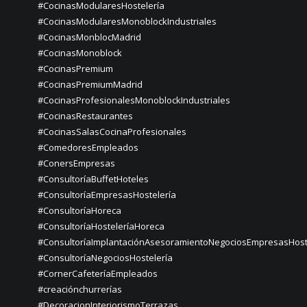
#CocinasModularesHostelería
#CocinasModularesMonoblockIndustriales
#CocinasMonblocMadrid
#CocinasMonoblock
#CocinasPremium
#CocinasPremiumMadrid
#CocinasProfesionalesMonoblockIndustriales
#CocinasRestaurantes
#CocinasSalasCocinaProfesionales
#ComedoresEmpleados
#ConersEmpresas
#ConsultoríaBuffetHoteles
#ConsultoríaEmpresasHostelería
#ConsultoríaHoreca
#ConsultoríaHosteleríaHoreca
#ConsultoríaImplantaciónAsesoramientoNegociosEmpresasHost
#ConsultoríaNegociosHostelería
#CornerCafeteríaEmpleados
#creaciónchurrerías
#DecoracionInteriorismoTerrazas