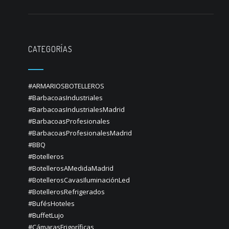
CATEGORÍAS
#ARMARIOSBOTELLEROS
#BarbacoasIndustriales
#BarbacoasIndustrialesMadrid
#BarbacoasProfesionales
#BarbacoasProfesionalesMadrid
#BBQ
#Botelleros
#BotellerosAMedidaMadrid
#BotellerosCavasIluminaciónLed
#BotellerosRefrigerados
#BufésHoteles
#BuffetLujo
#CámarasFrigoríficas