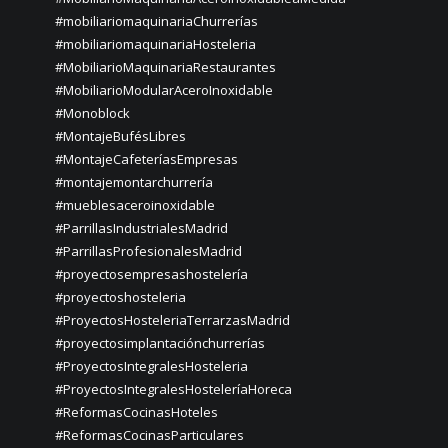
#mobiliariomaquinariaChurrerías
#mobiliariomaquinariaHosteleria
#MobiliarioMaquinariaRestaurantes
#MobiliarioModularAceroInoxidable
#Monoblock
#MontajeBufésLibres
#MontajeCafeteríasEmpresas
#montajemontarchurrería
#mueblesaceroinoxidable
#ParrillasIndustrialesMadrid
#ParrillasProfesionalesMadrid
#proyectosempresashostelería
#proyectoshosteleria
#ProyectosHosteleriaTerrarzasMadrid
#proyectosimplantaciónchurrerías
#ProyectosIntegralesHosteleria
#ProyectosIntegralesHosteleríaHoreca
#ReformasCocinasHoteles
#ReformasCocinasParticulares