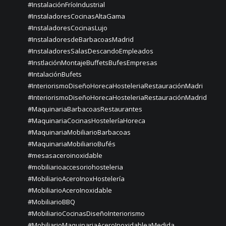
#InstalaciónFríoIndustrial
#InstaladoresCocinasAltaGama
#InstaladoresCocinasLujo
#InstaladoresdeBarbacoasMadrid
#InstaladoresSalasDescandoEmpleados
#InstlaciónMontajeBuffetsBufesEmpresas
#IntalaciónBufets
#InteriorismoDiseñoHorecaHosteleriaRestauraciónMadri
#InteriorismoDiseñoHorecaHosteleriaRestauraciónMadrid
#MaquinariaBarbacoasRestaurantes
#MaquinariaCocinasHosteleríaHoreca
#MaquinariaMobiliarioBarbacoas
#MaquinariaMobiliarioBufés
#mesasaceroinoxidable
#mobiliarioaccesoriohosteleria
#MobiliarioAceroInoxHostelería
#MobiliarioAceroInoxidable
#MobiliarioBBQ
#MobiliarioCocinasDiseñoInteriorismo
#MobiliarioMaquinariaAceroInoxidableaMedida