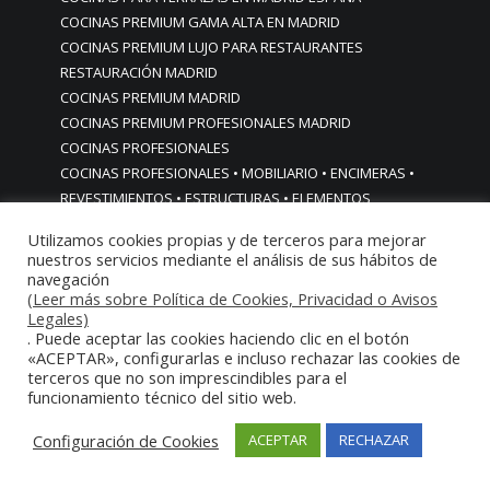
COCINAS PREMIUM GAMA ALTA EN MADRID
COCINAS PREMIUM LUJO PARA RESTAURANTES
RESTAURACIÓN MADRID
COCINAS PREMIUM MADRID
COCINAS PREMIUM PROFESIONALES MADRID
COCINAS PROFESIONALES
COCINAS PROFESIONALES • MOBILIARIO • ENCIMERAS •
REVESTIMIENTOS • ESTRUCTURAS • ELEMENTOS
DECORATIVOS ACERO INOXIDABLE
Utilizamos cookies propias y de terceros para mejorar
COCINAS PROFESIONALES A MEDIDA PERSONALIZADAS PARA
nuestros servicios mediante el análisis de sus hábitos de
PARTICULARES
navegación
(Leer más sobre Política de Cookies, Privacidad o Avisos
COCINAS PROFESIONALES ACERO INOXIDABLE
Legales)
COCINAS PROFESIONALES HORECA
. Puede aceptar las cookies haciendo clic en el botón
COCINAS PROFESIONALES HOSTELERÍA MADRID
«ACEPTAR», configurarlas e incluso rechazar las cookies de
Cocinas profesionales industriales monoblock a medida
terceros que no son imprescindibles para el
funcionamiento técnico del sitio web.
personalizadas
Cocinas profesionales industriales monoblock a medida
Configuración de Cookies
ACEPTAR
RECHAZAR
personalizadasCocinas profesionales industriales
monoblock a medida personalizadas