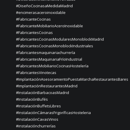
#DiseñoCocinasaMedidaMadrid
#encimerasaceroinoxidable
#FabricanteCocinas
#FabricanteMobiliarioAceroInoxidable
#FabricantesCocinas
#FabricantesCocinasModularesMonoblockMadrid
#FabricantesCocinasMonoblockIndustriales
#fabricantesmaquinariachurrería
#FabricantesMaquinariaFríoIndustrial
#FabricantesMobiliarioCocinasHostelería
#FabricantesVinotecas
#ImplantaciónAsesoramientoPuestaMarchaRestaurantesBares
#ImplantaciónRestaurantesMadrid
#InstalaciónBarbacoasMadrid
#InstalaciónBufés
#InstalaciónBuffetsLibres
#InstalaciónCámarasFrigoríficasHosteleria
#InstalaciónCavasVinos
#instalaciónchurrerías