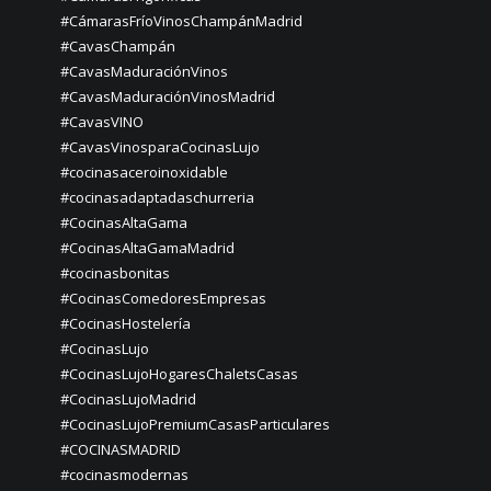
#CámarasFríoVinosChampánMadrid
#CavasChampán
#CavasMaduraciónVinos
#CavasMaduraciónVinosMadrid
#CavasVINO
#CavasVinosparaCocinasLujo
#cocinasaceroinoxidable
#cocinasadaptadaschurreria
#CocinasAltaGama
#CocinasAltaGamaMadrid
#cocinasbonitas
#CocinasComedoresEmpresas
#CocinasHostelería
#CocinasLujo
#CocinasLujoHogaresChaletsCasas
#CocinasLujoMadrid
#CocinasLujoPremiumCasasParticulares
#COCINASMADRID
#cocinasmodernas