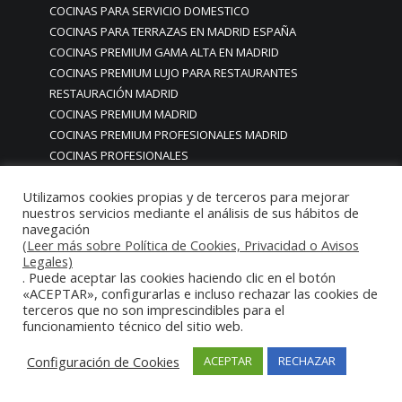
COCINAS PARA SERVICIO DOMESTICO
COCINAS PARA TERRAZAS EN MADRID ESPAÑA
COCINAS PREMIUM GAMA ALTA EN MADRID
COCINAS PREMIUM LUJO PARA RESTAURANTES
RESTAURACIÓN MADRID
COCINAS PREMIUM MADRID
COCINAS PREMIUM PROFESIONALES MADRID
COCINAS PROFESIONALES
COCINAS PROFESIONALES • MOBILIARIO • ENCIMERAS •
Utilizamos cookies propias y de terceros para mejorar
REVESTIMIENTOS • ESTRUCTURAS • ELEMENTOS
nuestros servicios mediante el análisis de sus hábitos de
DECORATIVOS ACERO INOXIDABLE
navegación
COCINAS PROFESIONALES A MEDIDA PERSONALIZADAS PARA
(Leer más sobre Política de Cookies, Privacidad o Avisos
PARTICULARES
Legales)
. Puede aceptar las cookies haciendo clic en el botón
COCINAS PROFESIONALES ACERO INOXIDABLE
«ACEPTAR», configurarlas e incluso rechazar las cookies de
COCINAS PROFESIONALES HORECA
terceros que no son imprescindibles para el
COCINAS PROFESIONALES HOSTELERÍA MADRID
funcionamiento técnico del sitio web.
Cocinas profesionales industriales monoblock a medida
Configuración de Cookies
ACEPTAR
RECHAZAR
personalizadas
Cocinas profesionales industriales monoblock a medida