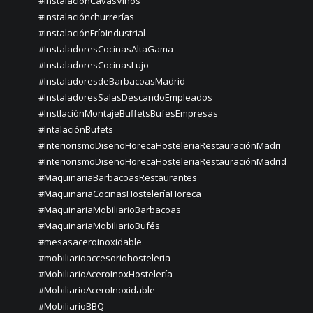
#InstalaciónCavasVinos
#instalaciónchurrerías
#InstalaciónFríoIndustrial
#InstaladoresCocinasAltaGama
#InstaladoresCocinasLujo
#InstaladoresdeBarbacoasMadrid
#InstaladoresSalasDescandoEmpleados
#InstlaciónMontajeBuffetsBufesEmpresas
#IntalaciónBufets
#InteriorismoDiseñoHorecaHosteleriaRestauraciónMadri
#InteriorismoDiseñoHorecaHosteleriaRestauraciónMadrid
#MaquinariaBarbacoasRestaurantes
#MaquinariaCocinasHosteleríaHoreca
#MaquinariaMobiliarioBarbacoas
#MaquinariaMobiliarioBufés
#mesasaceroinoxidable
#mobiliarioaccesoriohosteleria
#MobiliarioAceroInoxHostelería
#MobiliarioAceroInoxidable
#MobiliarioBBQ