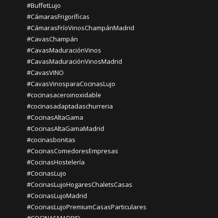
#BuffetLujo
#CámarasFrigoríficas
#CámarasFríoVinosChampánMadrid
#CavasChampán
#CavasMaduraciónVinos
#CavasMaduraciónVinosMadrid
#CavasVINO
#CavasVinosparaCocinasLujo
#cocinasaceroinoxidable
#cocinasadaptadaschurreria
#CocinasAltaGama
#CocinasAltaGamaMadrid
#cocinasbonitas
#CocinasComedoresEmpresas
#CocinasHostelería
#CocinasLujo
#CocinasLujoHogaresChaletsCasas
#CocinasLujoMadrid
#CocinasLujoPremiumCasasParticulares