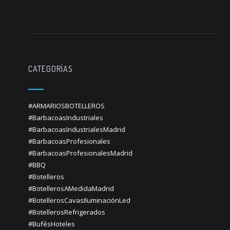
CATEGORÍAS
#ARMARIOSBOTELLEROS
#BarbacoasIndustriales
#BarbacoasIndustrialesMadrid
#BarbacoasProfesionales
#BarbacoasProfesionalesMadrid
#BBQ
#Botelleros
#BotellerosAMedidaMadrid
#BotellerosCavasIluminaciónLed
#BotellerosRefrigerados
#BufésHoteles