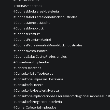
#COCINASMADRID
#cocinasmodernas
#CocinasModularesHostelería
#CocinasModularesMonoblockIndustriales
#CocinasMonblocMadrid
#CocinasMonoblock
#CocinasPremium
#CocinasPremiumMadrid
#CocinasProfesionalesMonoblockIndustriales
#CocinasRestaurantes
#CocinasSalasCocinaProfesionales
#ComedoresEmpleados
#ConersEmpresas
#ConsultoríaBuffetHoteles
#ConsultoríaEmpresasHostelería
#ConsultoríaHoreca
#ConsultoríaHosteleríaHoreca
#ConsultoríaImplantaciónAsesoramientoNegociosEmpresasHost
#ConsultoríaNegociosHostelería
#CornerCafeteríaEmpleados