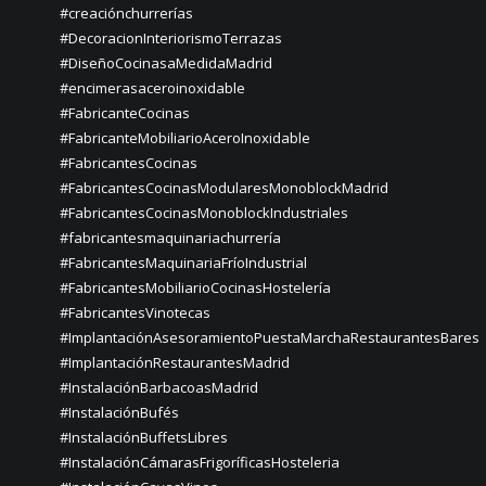
#creaciónchurrerías
#DecoracionInteriorismoTerrazas
#DiseñoCocinasaMedidaMadrid
#encimerasaceroinoxidable
#FabricanteCocinas
#FabricanteMobiliarioAceroInoxidable
#FabricantesCocinas
#FabricantesCocinasModularesMonoblockMadrid
#FabricantesCocinasMonoblockIndustriales
#fabricantesmaquinariachurrería
#FabricantesMaquinariaFríoIndustrial
#FabricantesMobiliarioCocinasHostelería
#FabricantesVinotecas
#ImplantaciónAsesoramientoPuestaMarchaRestaurantesBares
#ImplantaciónRestaurantesMadrid
#InstalaciónBarbacoasMadrid
#InstalaciónBufés
#InstalaciónBuffetsLibres
#InstalaciónCámarasFrigoríficasHosteleria