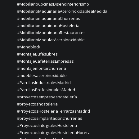
#MobiliarioCocinasDiseñoInteriorismo
#MobiliarioMaquinariaAceroInoxidableaMedida
#mobiliariomaquinariaChurrerías
#mobiliariomaquinariaHosteleria
#MobiliarioMaquinariaRestaurantes
#MobiliarioModularAceroInoxidable
#Monoblock
#MontajeBufésLibres
#MontajeCafeteríasEmpresas
#montajemontarchurrería
#mueblesaceroinoxidable
#ParrillasIndustrialesMadrid
#ParrillasProfesionalesMadrid
#proyectosempresashostelería
#proyectoshosteleria
#ProyectosHosteleriaTerrarzasMadrid
#proyectosimplantaciónchurrerías
#ProyectosIntegralesHosteleria
#ProyectosIntegralesHosteleríaHoreca