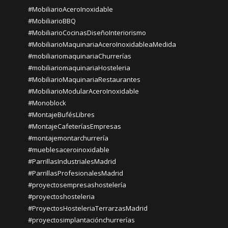
#MobiliarioAceroInoxidable
#MobiliarioBBQ
#MobiliarioCocinasDiseñoInteriorismo
#MobiliarioMaquinariaAceroInoxidableaMedida
#mobiliariomaquinariaChurrerías
#mobiliariomaquinariaHosteleria
#MobiliarioMaquinariaRestaurantes
#MobiliarioModularAceroInoxidable
#Monoblock
#MontajeBufésLibres
#MontajeCafeteríasEmpresas
#montajemontarchurrería
#mueblesaceroinoxidable
#ParrillasIndustrialesMadrid
#ParrillasProfesionalesMadrid
#proyectosempresashostelería
#proyectoshosteleria
#ProyectosHosteleriaTerrarzasMadrid
#proyectosimplantaciónchurrerías