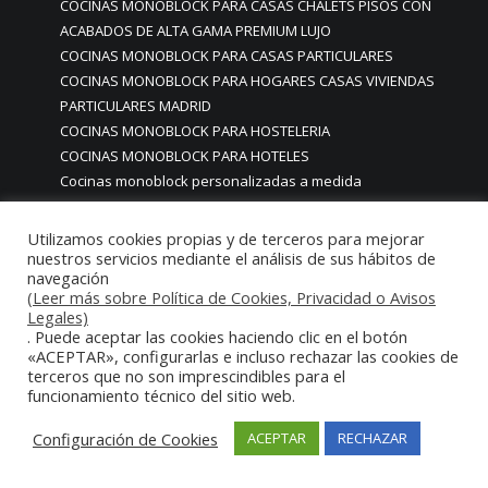
COCINAS MONOBLOCK PARA CASAS CHALETS PISOS CON
ACABADOS DE ALTA GAMA PREMIUM LUJO
COCINAS MONOBLOCK PARA CASAS PARTICULARES
COCINAS MONOBLOCK PARA HOGARES CASAS VIVIENDAS
PARTICULARES MADRID
COCINAS MONOBLOCK PARA HOSTELERIA
COCINAS MONOBLOCK PARA HOTELES
Cocinas monoblock personalizadas a medida
COCINAS MONOBLOCK PROFESIONALES A MEDIDA
PERSONALIZADAS MADRID
Utilizamos cookies propias y de terceros para mejorar
COCINAS MONOBLOCK Y BARRAS A MEDIDA RESTAURANTES
nuestros servicios mediante el análisis de sus hábitos de
navegación
MADRIDD
(Leer más sobre Política de Cookies, Privacidad o Avisos
Cocinas para chef amateur
Legales)
COCINAS PARA COMEDORES EMPRESAS
. Puede aceptar las cookies haciendo clic en el botón
«ACEPTAR», configurarlas e incluso rechazar las cookies de
cocinas para comedores escolares
terceros que no son imprescindibles para el
COCINAS PARA FOODTRUCKS FOOD TRUCK
funcionamiento técnico del sitio web.
COCINAS PARA HOSTELERÍA O PARA HOGARES
PARTICULARES
Configuración de Cookies
ACEPTAR
RECHAZAR
COCINAS PARA HOTELES BUFFETS
COCINAS PARA PARTICULARES Y HOSTELERIA