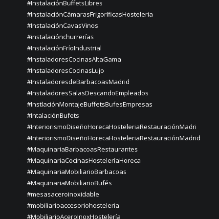
#InstalaciónBuffetsLibres
#InstalaciónCámarasFrigoríficasHosteleria
#InstalaciónCavasVinos
#instalaciónchurrerías
#InstalaciónFríoIndustrial
#InstaladoresCocinasAltaGama
#InstaladoresCocinasLujo
#InstaladoresdeBarbacoasMadrid
#InstaladoresSalasDescandoEmpleados
#InstlaciónMontajeBuffetsBufesEmpresas
#IntalaciónBufets
#InteriorismoDiseñoHorecaHosteleriaRestauraciónMadri
#InteriorismoDiseñoHorecaHosteleriaRestauraciónMadrid
#MaquinariaBarbacoasRestaurantes
#MaquinariaCocinasHosteleríaHoreca
#MaquinariaMobiliarioBarbacoas
#MaquinariaMobiliarioBufés
#mesasaceroinoxidable
#mobiliarioaccesoriohosteleria
#MobiliarioAceroInoxHostelería