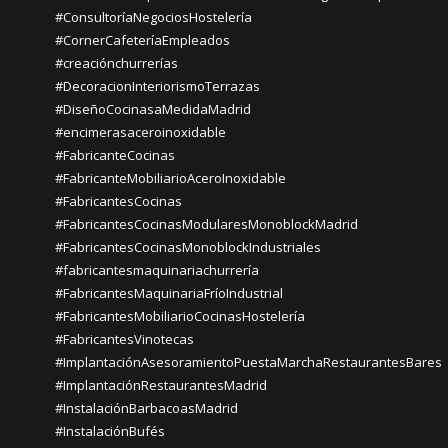
#ConsultoríaNegociosHostelería
#CornerCafeteríaEmpleados
#creaciónchurrerías
#DecoracionInteriorismoTerrazas
#DiseñoCocinasaMedidaMadrid
#encimerasaceroinoxidable
#FabricanteCocinas
#FabricanteMobiliarioAceroInoxidable
#FabricantesCocinas
#FabricantesCocinasModularesMonoblockMadrid
#FabricantesCocinasMonoblockIndustriales
#fabricantesmaquinariachurrería
#FabricantesMaquinariaFríoIndustrial
#FabricantesMobiliarioCocinasHostelería
#FabricantesVinotecas
#ImplantaciónAsesoramientoPuestaMarchaRestaurantesBares
#ImplantaciónRestaurantesMadrid
#InstalaciónBarbacoasMadrid
#InstalaciónBufés