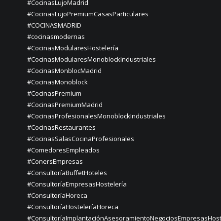
#CocinasLujoMadrid
#CocinasLujoPremiumCasasParticulares
#COCINASMADRID
#cocinasmodernas
#CocinasModularesHostelería
#CocinasModularesMonoblockIndustriales
#CocinasMonblocMadrid
#CocinasMonoblock
#CocinasPremium
#CocinasPremiumMadrid
#CocinasProfesionalesMonoblockIndustriales
#CocinasRestaurantes
#CocinasSalasCocinaProfesionales
#ComedoresEmpleados
#ConersEmpresas
#ConsultoríaBuffetHoteles
#ConsultoríaEmpresasHostelería
#ConsultoríaHoreca
#ConsultoríaHosteleríaHoreca
#ConsultoríaImplantaciónAsesoramientoNegociosEmpresasHost