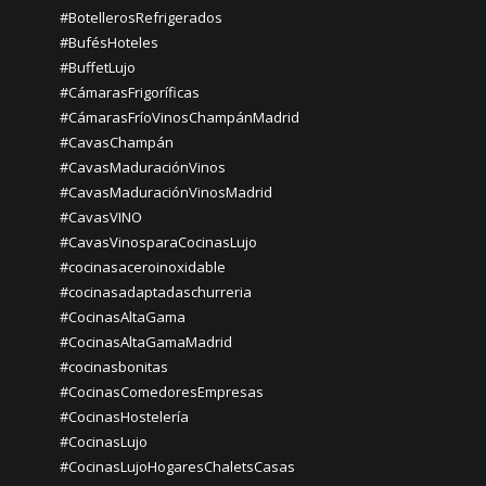
#BotellerosRefrigerados
#BufésHoteles
#BuffetLujo
#CámarasFrigoríficas
#CámarasFríoVinosChampánMadrid
#CavasChampán
#CavasMaduraciónVinos
#CavasMaduraciónVinosMadrid
#CavasVINO
#CavasVinosparaCocinasLujo
#cocinasaceroinoxidable
#cocinasadaptadaschurreria
#CocinasAltaGama
#CocinasAltaGamaMadrid
#cocinasbonitas
#CocinasComedoresEmpresas
#CocinasHostelería
#CocinasLujo
#CocinasLujoHogaresChaletsCasas