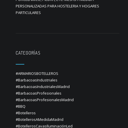
PERSONALIZADAS PARA HOSTELERIA Y HOGARES
PARTICULARES
CATEGORÍAS
#ARMARIOSBOTELLEROS
#BarbacoasIndustriales
#BarbacoasIndustrialesMadrid
#BarbacoasProfesionales
#BarbacoasProfesionalesMadrid
#BBQ
#Botelleros
#BotellerosAMedidaMadrid
#BotellerosCavasIluminaciónLed