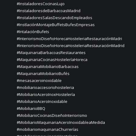
#InstaladoresCocinasLujo
#InstaladoresdeBarbacoasMadrid
#InstaladoresSalasDescandoEmpleados
#InstlaciónMontajeBuffetsBufesEmpresas
#IntalaciónBufets
#InteriorismoDiseñoHorecaHosteleriaRestauraciónMadri
#InteriorismoDiseñoHorecaHosteleriaRestauraciónMadrid
#MaquinariaBarbacoasRestaurantes
#MaquinariaCocinasHosteleríaHoreca
#MaquinariaMobiliarioBarbacoas
#MaquinariaMobiliarioBufés
#mesasaceroinoxidable
#mobiliarioaccesoriohosteleria
#MobiliarioAceroInoxHostelería
#MobiliarioAceroInoxidable
#MobiliarioBBQ
#MobiliarioCocinasDiseñoInteriorismo
#MobiliarioMaquinariaAceroInoxidableaMedida
#mobiliariomaquinariaChurrerías