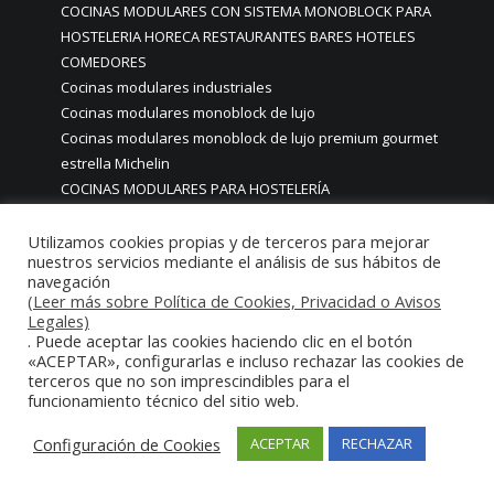
COCINAS MODULARES CON SISTEMA MONOBLOCK PARA
HOSTELERIA HORECA RESTAURANTES BARES HOTELES
COMEDORES
Cocinas modulares industriales
Cocinas modulares monoblock de lujo
Cocinas modulares monoblock de lujo premium gourmet
estrella Michelin
COCINAS MODULARES PARA HOSTELERÍA
Cocinas modulos integrados para cocinas profesionales
COCINAS MONOBLOC MONOBLOCK
Utilizamos cookies propias y de terceros para mejorar
nuestros servicios mediante el análisis de sus hábitos de
cocinas monobloc restaurantes madrid
navegación
cocinas monoblock
(Leer más sobre Política de Cookies, Privacidad o Avisos
cocinas monoblock a medida
Legales)
. Puede aceptar las cookies haciendo clic en el botón
COCINAS MONOBLOCK A MEDIDA EN MADRID
«ACEPTAR», configurarlas e incluso rechazar las cookies de
Cocinas Monoblock a medida para Restaurantes
terceros que no son imprescindibles para el
COCINAS MONOBLOCK A MEDIDA PERSONALIZADAS MADRID
funcionamiento técnico del sitio web.
Cocinas Monoblock a medida personalizadas para hogares
particulares casas chalets
Configuración de Cookies
ACEPTAR
RECHAZAR
cocinas monoblock con iluminación led
cocinas Monoblock de lujo