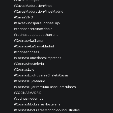
#CavasMaduraciónVinos
#CavasMaduraciónVinosMadrid
#CavasVINO
#CavasVinosparaCocinasLujo
#cocinasaceroinoxidable
#cocinasadaptadaschurreria
#CocinasAltaGama
#CocinasAltaGamaMadrid
#cocinasbonitas
#CocinasComedoresEmpresas
#CocinasHostelería
#CocinasLujo
#CocinasLujoHogaresChaletsCasas
#CocinasLujoMadrid
#CocinasLujoPremiumCasasParticulares
#COCINASMADRID
#cocinasmodernas
#CocinasModularesHostelería
#CocinasModularesMonoblockIndustriales