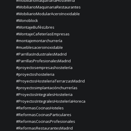
#mobiliariomaquinariaHosteleria
#MobiliarioMaquinariaRestaurantes
#MobiliarioModularAceroInoxidable
#Monoblock
#MontajeBufésLibres
#MontajeCafeteríasEmpresas
#montajemontarchurrería
#mueblesaceroinoxidable
#ParrillasIndustrialesMadrid
#ParrillasProfesionalesMadrid
#proyectosempresashostelería
#proyectoshosteleria
#ProyectosHosteleriaTerrarzasMadrid
#proyectosimplantaciónchurrerías
#ProyectosIntegralesHosteleria
#ProyectosIntegralesHosteleríaHoreca
#ReformasCocinasHoteles
#ReformasCocinasParticulares
#ReformasCocinasProfesionales
#ReformasRestaurantesMadrid