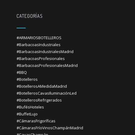
CATEGORÍAS
#ARMARIOSBOTELLEROS
#BarbacoasIndustriales
#BarbacoasIndustrialesMadrid
#BarbacoasProfesionales
#BarbacoasProfesionalesMadrid
#BBQ
#Botelleros
#BotellerosAMedidaMadrid
#BotellerosCavasIluminaciónLed
#BotellerosRefrigerados
#BufésHoteles
#BuffetLujo
#CámarasFrigoríficas
#CámarasFríoVinosChampánMadrid
#CavasChampán