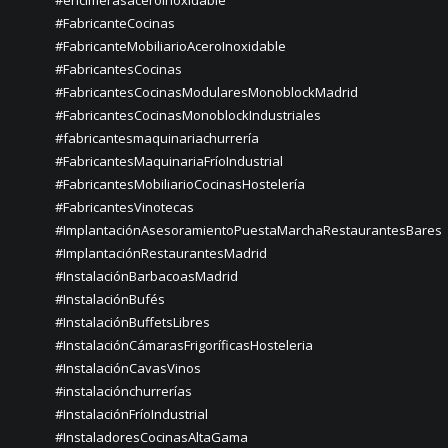
#encimerasaceroinoxidable
#FabricanteCocinas
#FabricanteMobiliarioAceroInoxidable
#FabricantesCocinas
#FabricantesCocinasModularesMonoblockMadrid
#FabricantesCocinasMonoblockIndustriales
#fabricantesmaquinariachurrería
#FabricantesMaquinariaFríoIndustrial
#FabricantesMobiliarioCocinasHostelería
#FabricantesVinotecas
#ImplantaciónAsesoramientoPuestaMarchaRestaurantesBares
#ImplantaciónRestaurantesMadrid
#InstalaciónBarbacoasMadrid
#InstalaciónBufés
#InstalaciónBuffetsLibres
#InstalaciónCámarasFrigoríficasHosteleria
#InstalaciónCavasVinos
#instalaciónchurrerías
#InstalaciónFríoIndustrial
#InstaladoresCocinasAltaGama