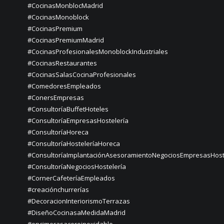
#CocinasMonblocMadrid
#CocinasMonoblock
#CocinasPremium
#CocinasPremiumMadrid
#CocinasProfesionalesMonoblockIndustriales
#CocinasRestaurantes
#CocinasSalasCocinaProfesionales
#ComedoresEmpleados
#ConersEmpresas
#ConsultoríaBuffetHoteles
#ConsultoríaEmpresasHostelería
#ConsultoríaHoreca
#ConsultoríaHosteleríaHoreca
#ConsultoríaImplantaciónAsesoramientoNegociosEmpresasHost
#ConsultoríaNegociosHostelería
#CornerCafeteríaEmpleados
#creaciónchurrerías
#DecoracionInteriorismoTerrazas
#DiseñoCocinasaMedidaMadrid