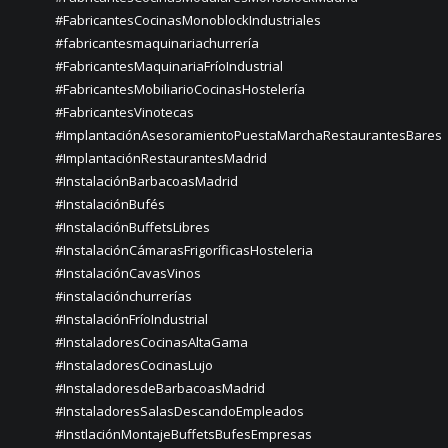
#FabricantesCocinasMonoblockIndustriales
#fabricantesmaquinariachurrería
#FabricantesMaquinariaFríoIndustrial
#FabricantesMobiliarioCocinasHostelería
#FabricantesVinotecas
#ImplantaciónAsesoramientoPuestaMarchaRestaurantesBares
#ImplantaciónRestaurantesMadrid
#InstalaciónBarbacoasMadrid
#InstalaciónBufés
#InstalaciónBuffetsLibres
#InstalaciónCámarasFrigoríficasHosteleria
#InstalaciónCavasVinos
#instalaciónchurrerías
#InstalaciónFríoIndustrial
#InstaladoresCocinasAltaGama
#InstaladoresCocinasLujo
#InstaladoresdeBarbacoasMadrid
#InstaladoresSalasDescandoEmpleados
#InstlaciónMontajeBuffetsBufesEmpresas