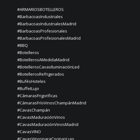
#ARMARIOSBOTELLEROS
#BarbacoasIndustriales
#BarbacoasIndustrialesMadrid
#BarbacoasProfesionales
#BarbacoasProfesionalesMadrid
#BBQ
#Botelleros
#BotellerosAMedidaMadrid
#BotellerosCavasIluminaciónLed
#BotellerosRefrigerados
#BufésHoteles
#BuffetLujo
#CámarasFrigoríficas
#CámarasFríoVinosChampánMadrid
#CavasChampán
#CavasMaduraciónVinos
#CavasMaduraciónVinosMadrid
#CavasVINO
#CavasVinosparaCocinasLujo