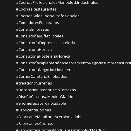
#CocinasProfesionalesMonoblockIndustriales
#CocinasRestaurantes
#CocinasSalasCocinaProfesionales
#ComedoresEmpleados
#ConersEmpresas
#ConsultoríaBuffetHoteles
#ConsultoríaEmpresasHostelería
#ConsultoríaHoreca
#ConsultoríaHosteleríaHoreca
#ConsultoríaImplantaciónAsesoramientoNegociosEmpresasHost
#ConsultoríaNegociosHostelería
#CornerCafeteríaEmpleados
#creaciónchurrerías
#DecoracionInteriorismoTerrazas
#DiseñoCocinasaMedidaMadrid
#encimerasaceroinoxidable
#FabricanteCocinas
#FabricanteMobiliarioAceroInoxidable
#FabricantesCocinas
#FabricantesCocinasModularesMonoblockMadrid