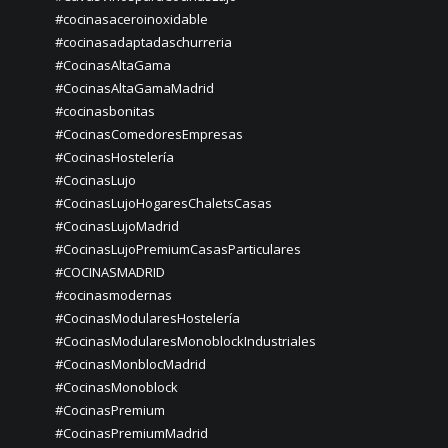
#cocinasaceroinoxidable
#cocinasadaptadaschurreria
#CocinasAltaGama
#CocinasAltaGamaMadrid
#cocinasbonitas
#CocinasComedoresEmpresas
#CocinasHostelería
#CocinasLujo
#CocinasLujoHogaresChaletsCasas
#CocinasLujoMadrid
#CocinasLujoPremiumCasasParticulares
#COCINASMADRID
#cocinasmodernas
#CocinasModularesHostelería
#CocinasModularesMonoblockIndustriales
#CocinasMonblocMadrid
#CocinasMonoblock
#CocinasPremium
#CocinasPremiumMadrid