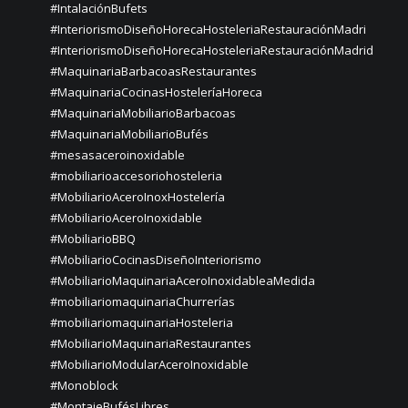
#IntalaciónBufets
#InteriorismoDiseñoHorecaHosteleriaRestauraciónMadri
#InteriorismoDiseñoHorecaHosteleriaRestauraciónMadrid
#MaquinariaBarbacoasRestaurantes
#MaquinariaCocinasHosteleríaHoreca
#MaquinariaMobiliarioBarbacoas
#MaquinariaMobiliarioBufés
#mesasaceroinoxidable
#mobiliarioaccesoriohosteleria
#MobiliarioAceroInoxHostelería
#MobiliarioAceroInoxidable
#MobiliarioBBQ
#MobiliarioCocinasDiseñoInteriorismo
#MobiliarioMaquinariaAceroInoxidableaMedida
#mobiliariomaquinariaChurrerías
#mobiliariomaquinariaHosteleria
#MobiliarioMaquinariaRestaurantes
#MobiliarioModularAceroInoxidable
#Monoblock
#MontajeBufésLibres