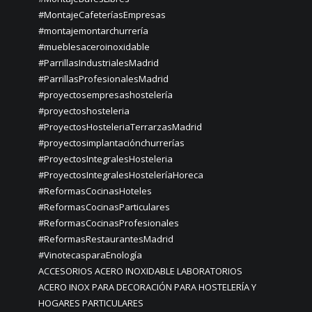
#MontajeCafeteríasEmpresas
#montajemontarchurrería
#mueblesaceroinoxidable
#ParrillasIndustrialesMadrid
#ParrillasProfesionalesMadrid
#proyectosempresashostelería
#proyectoshosteleria
#ProyectosHosteleriaTerrarzasMadrid
#proyectosimplantaciónchurrerías
#ProyectosIntegralesHosteleria
#ProyectosIntegralesHosteleríaHoreca
#ReformasCocinasHoteles
#ReformasCocinasParticulares
#ReformasCocinasProfesionales
#ReformasRestaurantesMadrid
#VinotecasparaEnología
ACCESORIOS ACERO INOXIDABLE LABORATORIOS
ACERO INOX PARA DECORACIÓN PARA HOSTELERÍA Y
HOGARES PARTICULARES