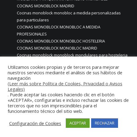
COCINAS MONOBLOCK MADRID
Cocinas monoblock monobloc a medida personalizadas
para particulares
COCINAS MONOBLOCK MONOBLOC A MEDIDA
PROFESIONALES
COCINAS MONOBLOCK MONOBLOC HOSTELERIA
COCINAS MONOBLOCK MONOBLOC MADRID
Cocinas monoblock monoblock mondulares para hosteleria
restaurantes
Utilizamos cookies propias y de terceros para mejorar
COCINAS MONOBLOCK PARA CASAS CHALETS PISOS CON
nuestros servicios mediante el análisis de sus hábitos de
ACABADOS DE ALTA GAMA PREMIUM LUJO
navegación
COCINAS MONOBLOCK PARA CASAS PARTICULARES
(Leer más sobre Política de Cookies, Privacidad o Avisos
Legales)
COCINAS MONOBLOCK PARA HOGARES CASAS VIVIENDAS
. Puede aceptar las cookies haciendo clic en el botón
PARTICULARES MADRID
«ACEPTAR», configurarlas e incluso rechazar las cookies de
COCINAS MONOBLOCK PARA HOSTELERIA
terceros que no son imprescindibles para el
funcionamiento técnico del sitio web.
COCINAS MONOBLOCK PARA HOTELES
Cocinas monoblock personalizadas a medida
Configuración de Cookies
ACEPTAR
RECHAZAR
COCINAS MONOBLOCK PROFESIONALES A MEDIDA
PERSONALIZADAS MADRID