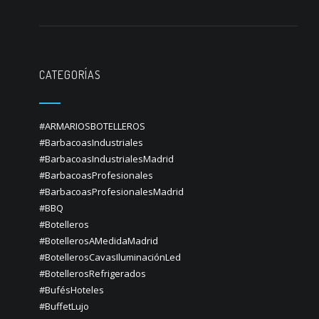
CATEGORÍAS
#ARMARIOSBOTELLEROS
#BarbacoasIndustriales
#BarbacoasIndustrialesMadrid
#BarbacoasProfesionales
#BarbacoasProfesionalesMadrid
#BBQ
#Botelleros
#BotellerosAMedidaMadrid
#BotellerosCavasIluminaciónLed
#BotellerosRefrigerados
#BufésHoteles
#BuffetLujo