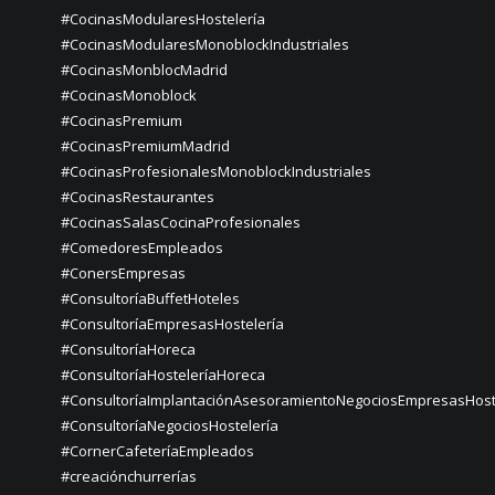
#CocinasModularesHostelería
#CocinasModularesMonoblockIndustriales
#CocinasMonblocMadrid
#CocinasMonoblock
#CocinasPremium
#CocinasPremiumMadrid
#CocinasProfesionalesMonoblockIndustriales
#CocinasRestaurantes
#CocinasSalasCocinaProfesionales
#ComedoresEmpleados
#ConersEmpresas
#ConsultoríaBuffetHoteles
#ConsultoríaEmpresasHostelería
#ConsultoríaHoreca
#ConsultoríaHosteleríaHoreca
#ConsultoríaImplantaciónAsesoramientoNegociosEmpresasHost
#ConsultoríaNegociosHostelería
#CornerCafeteríaEmpleados
#creaciónchurrerías