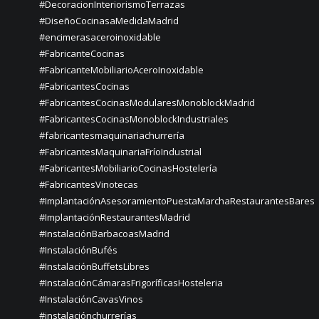
#DecoracionInteriorismoTerrazas
#DiseñoCocinasaMedidaMadrid
#encimerasaceroinoxidable
#FabricanteCocinas
#FabricanteMobiliarioAceroInoxidable
#FabricantesCocinas
#FabricantesCocinasModularesMonoblockMadrid
#FabricantesCocinasMonoblockIndustriales
#fabricantesmaquinariachurrería
#FabricantesMaquinariaFríoIndustrial
#FabricantesMobiliarioCocinasHostelería
#FabricantesVinotecas
#ImplantaciónAsesoramientoPuestaMarchaRestaurantesBares
#ImplantaciónRestaurantesMadrid
#InstalaciónBarbacoasMadrid
#InstalaciónBufés
#InstalaciónBuffetsLibres
#InstalaciónCámarasFrigoríficasHosteleria
#InstalaciónCavasVinos
#instalaciónchurrerías