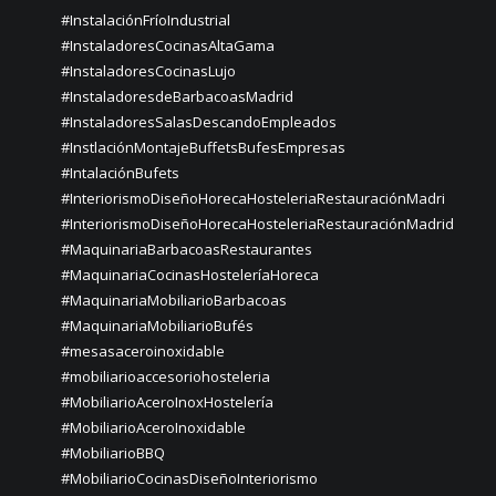
#InstalaciónFríoIndustrial
#InstaladoresCocinasAltaGama
#InstaladoresCocinasLujo
#InstaladoresdeBarbacoasMadrid
#InstaladoresSalasDescandoEmpleados
#InstlaciónMontajeBuffetsBufesEmpresas
#IntalaciónBufets
#InteriorismoDiseñoHorecaHosteleriaRestauraciónMadri
#InteriorismoDiseñoHorecaHosteleriaRestauraciónMadrid
#MaquinariaBarbacoasRestaurantes
#MaquinariaCocinasHosteleríaHoreca
#MaquinariaMobiliarioBarbacoas
#MaquinariaMobiliarioBufés
#mesasaceroinoxidable
#mobiliarioaccesoriohosteleria
#MobiliarioAceroInoxHostelería
#MobiliarioAceroInoxidable
#MobiliarioBBQ
#MobiliarioCocinasDiseñoInteriorismo