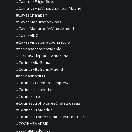
#CámarasFrigoríficas
#CámarasFríoVinosChampánMadrid
#CavasChampán
#CavasMaduraciónVinos
#CavasMaduraciónVinosMadrid
#CavasVINO
#CavasVinosparaCocinasLujo
#cocinasaceroinoxidable
#cocinasadaptadaschurreria
#CocinasAltaGama
#CocinasAltaGamaMadrid
#cocinasbonitas
#CocinasComedoresEmpresas
#CocinasHostelería
#CocinasLujo
#CocinasLujoHogaresChaletsCasas
#CocinasLujoMadrid
#CocinasLujoPremiumCasasParticulares
#COCINASMADRID
#cocinasmodernas