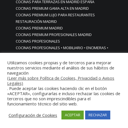
COCINAS PARA TERRAZAS EN MADRID ESPAÑA
COCINAS PREMIUM GAMA ALTA EN MADRID
COCINAS PREMIUM LUJO PARA RESTAURANTES
RESTAURACIÓN MADRID
COCINAS PREMIUM MADRID
COCINAS PREMIUM PROFESIONALES MADRID
COCINAS PROFESIONALES
COCINAS PROFESIONALES • MOBILIARIO • ENCIMERAS •
REVESTIMIENTOS • ESTRUCTURAS • ELEMENTOS
DECORATIVOS ACERO INOXIDABLE
Utilizamos cookies propias y de terceros para mejorar
nuestros servicios mediante el análisis de sus hábitos de
COCINAS PROFESIONALES A MEDIDA PERSONALIZADAS PARA
navegación
PARTICULARES
(Leer más sobre Política de Cookies, Privacidad o Avisos
COCINAS PROFESIONALES ACERO INOXIDABLE
Legales)
COCINAS PROFESIONALES HORECA
. Puede aceptar las cookies haciendo clic en el botón
«ACEPTAR», configurarlas e incluso rechazar las cookies de
COCINAS PROFESIONALES HOSTELERÍA MADRID
terceros que no son imprescindibles para el
Cocinas profesionales industriales monoblock a medida
funcionamiento técnico del sitio web.
personalizadas
Cocinas profesionales industriales monoblock a medida
Configuración de Cookies
ACEPTAR
RECHAZAR
personalizadasCocinas profesionales industriales
monoblock a medida personalizadas