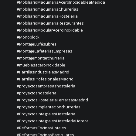
#MobiliarioMaquinariaAceroInoxidableaMedida
#mobiliariomaquinariaChurrerías
#mobiliariomaquinariaHosteleria
#MobiliarioMaquinariaRestaurantes
#MobiliarioModularAceroInoxidable
#Monoblock
#MontajeBufésLibres
#MontajeCafeteríasEmpresas
#montajemontarchurrería
#mueblesaceroinoxidable
#ParrillasIndustrialesMadrid
#ParrillasProfesionalesMadrid
#proyectosempresashostelería
#proyectoshosteleria
#ProyectosHosteleriaTerrarzasMadrid
#proyectosimplantaciónchurrerías
#ProyectosIntegralesHosteleria
#ProyectosIntegralesHosteleríaHoreca
#ReformasCocinasHoteles
#ReformasCocinasParticulares