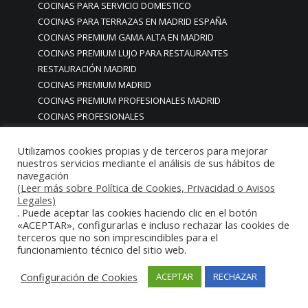
COCINAS PARA SERVICIO DOMESTICO
COCINAS PARA TERRAZAS EN MADRID ESPAÑA
COCINAS PREMIUM GAMA ALTA EN MADRID
COCINAS PREMIUM LUJO PARA RESTAURANTES
RESTAURACIÓN MADRID
COCINAS PREMIUM MADRID
COCINAS PREMIUM PROFESIONALES MADRID
COCINAS PROFESIONALES
COCINAS PROFESIONALES • MOBILIARIO • ENCIMERAS •
REVESTIMIENTOS • ESTRUCTURAS • ELEMENTOS
Utilizamos cookies propias y de terceros para mejorar
nuestros servicios mediante el análisis de sus hábitos de
DECORATIVOS ACERO INOXIDABLE
navegación
COCINAS PROFESIONALES A MEDIDA PERSONALIZADAS PARA
(Leer más sobre Política de Cookies, Privacidad o Avisos
PARTICULARES
Legales)
COCINAS PROFESIONALES ACERO INOXIDABLE
. Puede aceptar las cookies haciendo clic en el botón
«ACEPTAR», configurarlas e incluso rechazar las cookies de
COCINAS PROFESIONALES HORECA
terceros que no son imprescindibles para el
COCINAS PROFESIONALES HOSTELERÍA MADRID
funcionamiento técnico del sitio web.
Cocinas profesionales industriales monoblock a medida
personalizadas
Configuración de Cookies
ACEPTAR
RECHAZAR
Cocinas profesionales industriales monoblock a medida
personalizadasCocinas profesionales industriales