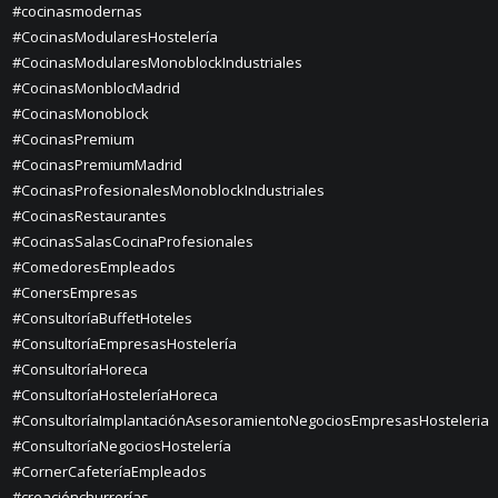
#cocinasmodernas
#CocinasModularesHostelería
#CocinasModularesMonoblockIndustriales
#CocinasMonblocMadrid
#CocinasMonoblock
#CocinasPremium
#CocinasPremiumMadrid
#CocinasProfesionalesMonoblockIndustriales
#CocinasRestaurantes
#CocinasSalasCocinaProfesionales
#ComedoresEmpleados
#ConersEmpresas
#ConsultoríaBuffetHoteles
#ConsultoríaEmpresasHostelería
#ConsultoríaHoreca
#ConsultoríaHosteleríaHoreca
#ConsultoríaImplantaciónAsesoramientoNegociosEmpresasHosteleria
#ConsultoríaNegociosHostelería
#CornerCafeteríaEmpleados
#creaciónchurrerías