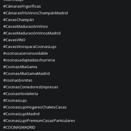
#CámarasFrigoríficas
#CámarasFríoVinosChampánMadrid
#CavasChampán
#CavasMaduraciónVinos
#CavasMaduraciónVinosMadrid
#CavasVINO
#CavasVinosparaCocinasLujo
#cocinasaceroinoxidable
#cocinasadaptadaschurreria
#CocinasAltaGama
#CocinasAltaGamaMadrid
#cocinasbonitas
#CocinasComedoresEmpresas
#CocinasHostelería
#CocinasLujo
#CocinasLujoHogaresChaletsCasas
#CocinasLujoMadrid
#CocinasLujoPremiumCasasParticulares
#COCINASMADRID