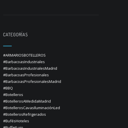
CATEGORÍAS
#ARMARIOSBOTELLEROS
#BarbacoasIndustriales
#BarbacoasIndustrialesMadrid
#BarbacoasProfesionales
#BarbacoasProfesionalesMadrid
#BBQ
#Botelleros
#BotellerosAMedidaMadrid
#BotellerosCavasIluminaciónLed
#BotellerosRefrigerados
#BufésHoteles
#BuffetLujo