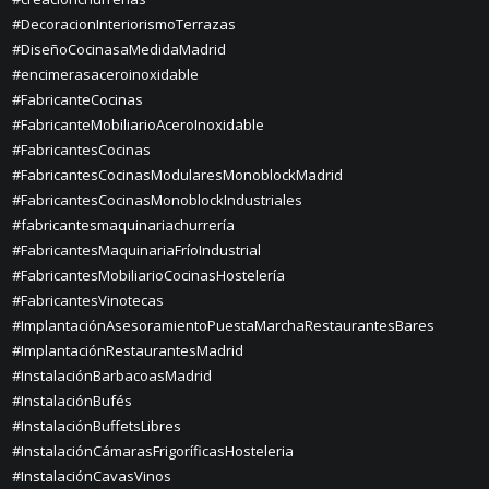
#DecoracionInteriorismoTerrazas
#DiseñoCocinasaMedidaMadrid
#encimerasaceroinoxidable
#FabricanteCocinas
#FabricanteMobiliarioAceroInoxidable
#FabricantesCocinas
#FabricantesCocinasModularesMonoblockMadrid
#FabricantesCocinasMonoblockIndustriales
#fabricantesmaquinariachurrería
#FabricantesMaquinariaFríoIndustrial
#FabricantesMobiliarioCocinasHostelería
#FabricantesVinotecas
#ImplantaciónAsesoramientoPuestaMarchaRestaurantesBares
#ImplantaciónRestaurantesMadrid
#InstalaciónBarbacoasMadrid
#InstalaciónBufés
#InstalaciónBuffetsLibres
#InstalaciónCámarasFrigoríficasHosteleria
#InstalaciónCavasVinos