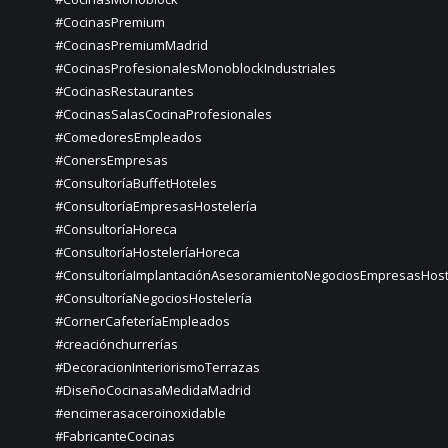
#CocinasPremium
#CocinasPremiumMadrid
#CocinasProfesionalesMonoblockIndustriales
#CocinasRestaurantes
#CocinasSalasCocinaProfesionales
#ComedoresEmpleados
#ConersEmpresas
#ConsultoríaBuffetHoteles
#ConsultoríaEmpresasHostelería
#ConsultoríaHoreca
#ConsultoríaHosteleríaHoreca
#ConsultoríaImplantaciónAsesoramientoNegociosEmpresasHost
#ConsultoríaNegociosHostelería
#CornerCafeteríaEmpleados
#creaciónchurrerías
#DecoracionInteriorismoTerrazas
#DiseñoCocinasaMedidaMadrid
#encimerasaceroinoxidable
#FabricanteCocinas