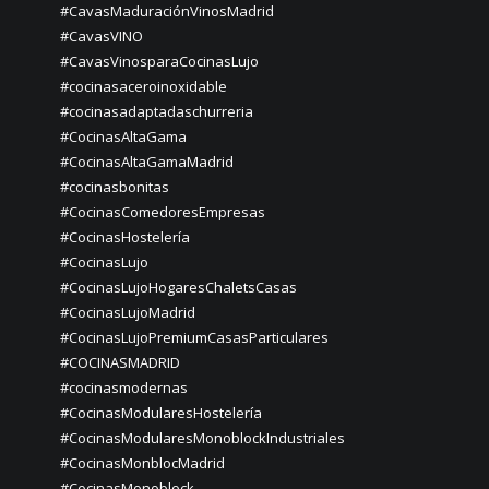
#CavasMaduraciónVinosMadrid
#CavasVINO
#CavasVinosparaCocinasLujo
#cocinasaceroinoxidable
#cocinasadaptadaschurreria
#CocinasAltaGama
#CocinasAltaGamaMadrid
#cocinasbonitas
#CocinasComedoresEmpresas
#CocinasHostelería
#CocinasLujo
#CocinasLujoHogaresChaletsCasas
#CocinasLujoMadrid
#CocinasLujoPremiumCasasParticulares
#COCINASMADRID
#cocinasmodernas
#CocinasModularesHostelería
#CocinasModularesMonoblockIndustriales
#CocinasMonblocMadrid
#CocinasMonoblock