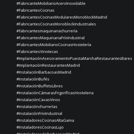
#FabricanteMobiliarioAceroInoxidable
#FabricantesCocinas
#FabricantesCocinasModularesMonoblockMadrid
#FabricantesCocinasMonoblockIndustriales
#fabricantesmaquinariachurrería
#FabricantesMaquinariaFríoIndustrial
#FabricantesMobiliarioCocinasHostelería
#FabricantesVinotecas
#ImplantaciónAsesoramientoPuestaMarchaRestaurantesBares
#ImplantaciónRestaurantesMadrid
#InstalaciónBarbacoasMadrid
#InstalaciónBufés
#InstalaciónBuffetsLibres
#InstalaciónCámarasFrigoríficasHosteleria
#InstalaciónCavasVinos
#instalaciónchurrerías
#InstalaciónFríoIndustrial
#InstaladoresCocinasAltaGama
#InstaladoresCocinasLujo