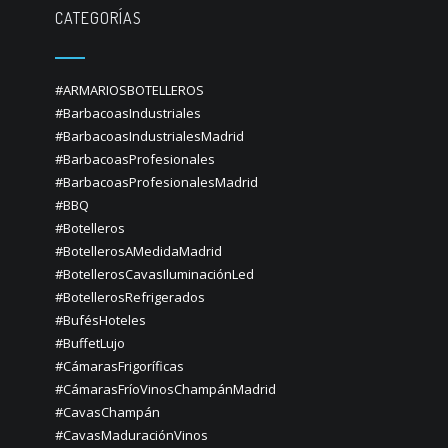
CATEGORÍAS
#ARMARIOSBOTELLEROS
#BarbacoasIndustriales
#BarbacoasIndustrialesMadrid
#BarbacoasProfesionales
#BarbacoasProfesionalesMadrid
#BBQ
#Botelleros
#BotellerosAMedidaMadrid
#BotellerosCavasIluminaciónLed
#BotellerosRefrigerados
#BufésHoteles
#BuffetLujo
#CámarasFrigoríficas
#CámarasFríoVinosChampánMadrid
#CavasChampán
#CavasMaduraciónVinos