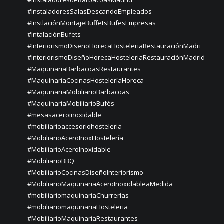
#InstaladoresdeBarbacoasMadrid
#InstaladoresSalasDescandoEmpleados
#InstlaciónMontajeBuffetsBufesEmpresas
#IntalaciónBufets
#InteriorismoDiseñoHorecaHosteleriaRestauraciónMadri
#InteriorismoDiseñoHorecaHosteleriaRestauraciónMadrid
#MaquinariaBarbacoasRestaurantes
#MaquinariaCocinasHosteleríaHoreca
#MaquinariaMobiliarioBarbacoas
#MaquinariaMobiliarioBufés
#mesasaceroinoxidable
#mobiliarioaccesoriohosteleria
#MobiliarioAceroInoxHostelería
#MobiliarioAceroInoxidable
#MobiliarioBBQ
#MobiliarioCocinasDiseñoInteriorismo
#MobiliarioMaquinariaAceroInoxidableaMedida
#mobiliariomaquinariaChurrerías
#mobiliariomaquinariaHosteleria
#MobiliarioMaquinariaRestaurantes