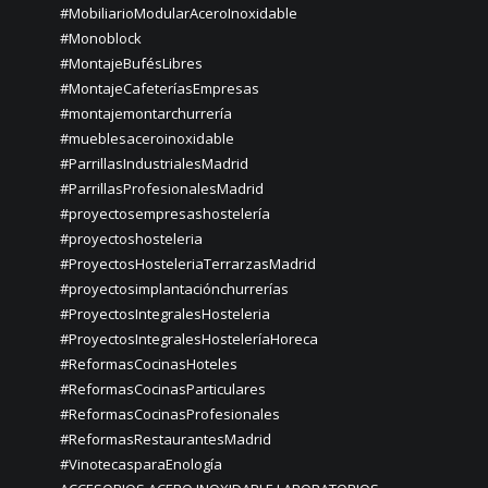
#MobiliarioModularAceroInoxidable
#Monoblock
#MontajeBufésLibres
#MontajeCafeteríasEmpresas
#montajemontarchurrería
#mueblesaceroinoxidable
#ParrillasIndustrialesMadrid
#ParrillasProfesionalesMadrid
#proyectosempresashostelería
#proyectoshosteleria
#ProyectosHosteleriaTerrarzasMadrid
#proyectosimplantaciónchurrerías
#ProyectosIntegralesHosteleria
#ProyectosIntegralesHosteleríaHoreca
#ReformasCocinasHoteles
#ReformasCocinasParticulares
#ReformasCocinasProfesionales
#ReformasRestaurantesMadrid
#VinotecasparaEnología