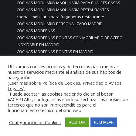
COCINAS MOBILIARIO MAQUINARIA PARA CHALETS CASAS
COCINAS MOBILIARIO MAQUINARIA RESTAURANTES
cocinas mobiliario para furgonetas restaurante
COCINAS MOBILIARIO PERSONALIZADO MADRID
COCINAS MODERNAS
COCINAS MODERNAS BONITAS CON MOBILIARIO DE ACERO
INOXIDABLE EN MADRID
COCINAS MODERNAS BONITAS EN MADRID
COCINAS MODERNAS BONITAS MADRID
COCINAS MODERNAS CON ENCANTO MADRID
Utilizamos cookies propias y de terceros para mejorar
nuestros servicios mediante el análisis de sus hábitos de
COCINAS MODERNAS EN MADRID
navegación
COCINAS MODERNAS MADRID
(Leer más sobre Política de Cookies, Privacidad o Avisos
COCINAS MODERNAS MADRID PARA HOGARES
Legales)
. Puede aceptar las cookies haciendo clic en el botón
COCINAS MODERNAS ÚNICAS EN MADRID
«ACEPTAR», configurarlas e incluso rechazar las cookies de
COCINAS MODULARES CON SISTEMA MONOBLOCK PARA
terceros que no son imprescindibles para el
HOSTELERIA HORECA
funcionamiento técnico del sitio web.
COCINAS MODULARES CON SISTEMA MONOBLOCK PARA
HOSTELERIA HORECA RESTAURANTES BARES HOTELES
Configuración de Cookies
ACEPTAR
RECHAZAR
COCINAS MODULARES CON SISTEMA MONOBLOCK PARA
HOSTELERIA HORECA RESTAURANTES BARES HOTELES