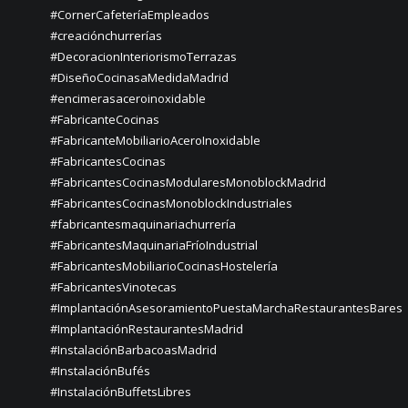
#CornerCafeteríaEmpleados
#creaciónchurrerías
#DecoracionInteriorismoTerrazas
#DiseñoCocinasaMedidaMadrid
#encimerasaceroinoxidable
#FabricanteCocinas
#FabricanteMobiliarioAceroInoxidable
#FabricantesCocinas
#FabricantesCocinasModularesMonoblockMadrid
#FabricantesCocinasMonoblockIndustriales
#fabricantesmaquinariachurrería
#FabricantesMaquinariaFríoIndustrial
#FabricantesMobiliarioCocinasHostelería
#FabricantesVinotecas
#ImplantaciónAsesoramientoPuestaMarchaRestaurantesBares
#ImplantaciónRestaurantesMadrid
#InstalaciónBarbacoasMadrid
#InstalaciónBufés
#InstalaciónBuffetsLibres