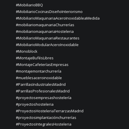
#MobiliarioBBQ
#MobiliarioCocinasDiseñoInteriorismo
#MobiliarioMaquinariaAceroInoxidableaMedida
#mobiliariomaquinariaChurrerías
#mobiliariomaquinariaHosteleria
#MobiliarioMaquinariaRestaurantes
#MobiliarioModularAceroInoxidable
#Monoblock
#MontajeBufésLibres
#MontajeCafeteríasEmpresas
#montajemontarchurrería
#mueblesaceroinoxidable
#ParrillasIndustrialesMadrid
#ParrillasProfesionalesMadrid
#proyectosempresashostelería
#proyectoshosteleria
#ProyectosHosteleriaTerrarzasMadrid
#proyectosimplantaciónchurrerías
#ProyectosIntegralesHosteleria