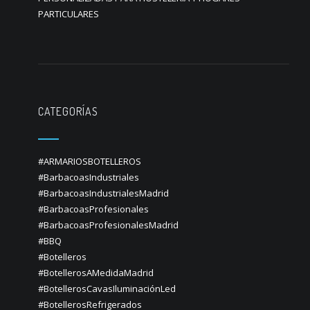
PARTICULARES
CATEGORÍAS
#ARMARIOSBOTELLEROS
#BarbacoasIndustriales
#BarbacoasIndustrialesMadrid
#BarbacoasProfesionales
#BarbacoasProfesionalesMadrid
#BBQ
#Botelleros
#BotellerosAMedidaMadrid
#BotellerosCavasIluminaciónLed
#BotellerosRefrigerados