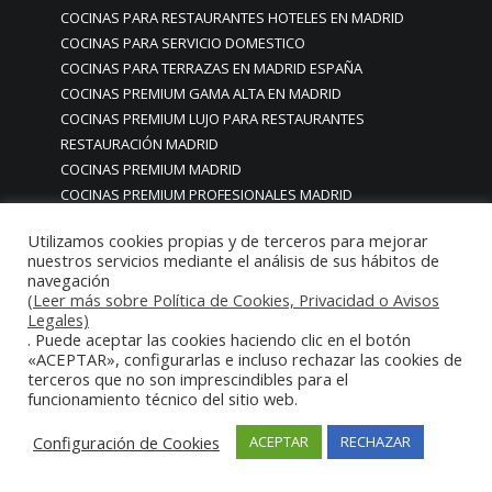
COCINAS PARA RESTAURANTES HOTELES EN MADRID
COCINAS PARA SERVICIO DOMESTICO
COCINAS PARA TERRAZAS EN MADRID ESPAÑA
COCINAS PREMIUM GAMA ALTA EN MADRID
COCINAS PREMIUM LUJO PARA RESTAURANTES
RESTAURACIÓN MADRID
COCINAS PREMIUM MADRID
COCINAS PREMIUM PROFESIONALES MADRID
COCINAS PROFESIONALES
Utilizamos cookies propias y de terceros para mejorar
COCINAS PROFESIONALES • MOBILIARIO • ENCIMERAS •
nuestros servicios mediante el análisis de sus hábitos de
REVESTIMIENTOS • ESTRUCTURAS • ELEMENTOS
navegación
DECORATIVOS ACERO INOXIDABLE
(Leer más sobre Política de Cookies, Privacidad o Avisos
Legales)
COCINAS PROFESIONALES A MEDIDA PERSONALIZADAS PARA
. Puede aceptar las cookies haciendo clic en el botón
PARTICULARES
«ACEPTAR», configurarlas e incluso rechazar las cookies de
COCINAS PROFESIONALES ACERO INOXIDABLE
terceros que no son imprescindibles para el
COCINAS PROFESIONALES HORECA
funcionamiento técnico del sitio web.
COCINAS PROFESIONALES HOSTELERÍA MADRID
Configuración de Cookies
ACEPTAR
RECHAZAR
Cocinas profesionales industriales monoblock a medida
personalizadas