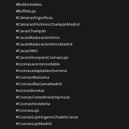
#BufésHoteles
#BuffetLujo
#CámarasFrigoríficas
#CámarasFríoVinosChampánMadrid
#CavasChampán
#CavasMaduraciónVinos
#CavasMaduraciónVinosMadrid
#CavasVINO
#CavasVinosparaCocinasLujo
#cocinasaceroinoxidable
#cocinasadaptadaschurreria
#CocinasAltaGama
#CocinasAltaGamaMadrid
#cocinasbonitas
#CocinasComedoresEmpresas
#CocinasHostelería
#CocinasLujo
#CocinasLujoHogaresChaletsCasas
#CocinasLujoMadrid