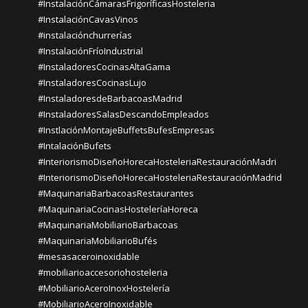
#InstalaciónCámarasFrigoríficasHosteleria
#InstalaciónCavasVinos
#instalaciónchurrerías
#InstalaciónFríoIndustrial
#InstaladoresCocinasAltaGama
#InstaladoresCocinasLujo
#InstaladoresdeBarbacoasMadrid
#InstaladoresSalasDescandoEmpleados
#InstlaciónMontajeBuffetsBufesEmpresas
#IntalaciónBufets
#InteriorismoDiseñoHorecaHosteleriaRestauraciónMadri
#InteriorismoDiseñoHorecaHosteleriaRestauraciónMadrid
#MaquinariaBarbacoasRestaurantes
#MaquinariaCocinasHosteleríaHoreca
#MaquinariaMobiliarioBarbacoas
#MaquinariaMobiliarioBufés
#mesasaceroinoxidable
#mobiliarioaccesoriohosteleria
#MobiliarioAceroInoxHostelería
#MobiliarioAceroInoxidable