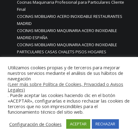
Cocinas Maquinaria Profesional para Particulares Cliente
Final
COCINAS MOBILIARIO ACERO INOXIDABLE RESTAURANTES
MADRID
COCINAS MOBILIARIO MAQUINARIA ACERO INOXIDABLE
MADRID ESPAÑA
COCINAS MOBILIARIO MAQUINARIA ACERO INOXIDABLE
PARTICULARES CASAS CHALETS PISOS HOGARES
COCINAS MOBILIARIO MAQUINARIA PARA CHALETS CASAS
COCINAS MOBILIARIO MAQUINARIA RESTAURANTES
Utilizamos cookies propias y de terceros para mejorar
nuestros servicios mediante el análisis de sus hábitos de
cocinas mobiliario para furgonetas restaurante
navegación
COCINAS MOBILIARIO PERSONALIZADO MADRID
(Leer más sobre Política de Cookies, Privacidad o Avisos
COCINAS MODERNAS
Legales)
COCINAS MODERNAS BONITAS CON MOBILIARIO DE ACERO
. Puede aceptar las cookies haciendo clic en el botón
«ACEPTAR», configurarlas e incluso rechazar las cookies de
INOXIDABLE EN MADRID
terceros que no son imprescindibles para el
COCINAS MODERNAS BONITAS EN MADRID
funcionamiento técnico del sitio web.
COCINAS MODERNAS BONITAS MADRID
COCINAS MODERNAS CON ENCANTO MADRID
Configuración de Cookies
ACEPTAR
RECHAZAR
COCINAS MODERNAS EN MADRID
COCINAS MODERNAS MADRID