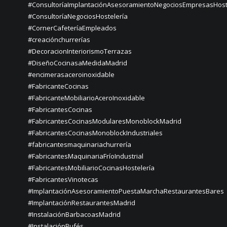
#ConsultoríaImplantaciónAsesoramientoNegociosEmpresasHost
#ConsultoríaNegociosHostelería
#CornerCafeteríaEmpleados
#creaciónchurrerías
#DecoracionInteriorismoTerrazas
#DiseñoCocinasaMedidaMadrid
#encimerasaceroinoxidable
#FabricanteCocinas
#FabricanteMobiliarioAceroInoxidable
#FabricantesCocinas
#FabricantesCocinasModularesMonoblockMadrid
#FabricantesCocinasMonoblockIndustriales
#fabricantesmaquinariachurrería
#FabricantesMaquinariaFríoIndustrial
#FabricantesMobiliarioCocinasHostelería
#FabricantesVinotecas
#ImplantaciónAsesoramientoPuestaMarchaRestaurantesBares
#ImplantaciónRestaurantesMadrid
#InstalaciónBarbacoasMadrid
#InstalaciónBufés