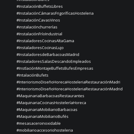
#InstalaciónBuffetsLibres
#InstalaciónCámarasFrigoríficasHosteleria
#InstalaciónCavasVinos
#instalaciónchurrerías
#InstalaciónFríoIndustrial
#InstaladoresCocinasAltaGama
#InstaladoresCocinasLujo
#InstaladoresdeBarbacoasMadrid
#InstaladoresSalasDescandoEmpleados
#InstlaciónMontajeBuffetsBufesEmpresas
#IntalaciónBufets
#InteriorismoDiseñoHorecaHosteleriaRestauraciónMadri
#InteriorismoDiseñoHorecaHosteleriaRestauraciónMadrid
#MaquinariaBarbacoasRestaurantes
#MaquinariaCocinasHosteleríaHoreca
#MaquinariaMobiliarioBarbacoas
#MaquinariaMobiliarioBufés
#mesasaceroinoxidable
#mobiliarioaccesoriohosteleria