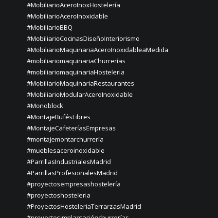
#MobiliarioAceroInoxHostelería
#MobiliarioAceroInoxidable
#MobiliarioBBQ
#MobiliarioCocinasDiseñoInteriorismo
#MobiliarioMaquinariaAceroInoxidableaMedida
#mobiliariomaquinariaChurrerías
#mobiliariomaquinariaHosteleria
#MobiliarioMaquinariaRestaurantes
#MobiliarioModularAceroInoxidable
#Monoblock
#MontajeBufésLibres
#MontajeCafeteríasEmpresas
#montajemontarchurrería
#mueblesaceroinoxidable
#ParrillasIndustrialesMadrid
#ParrillasProfesionalesMadrid
#proyectosempresashostelería
#proyectoshosteleria
#ProyectosHosteleriaTerrarzasMadrid
#proyectosimplantaciónchurrerías