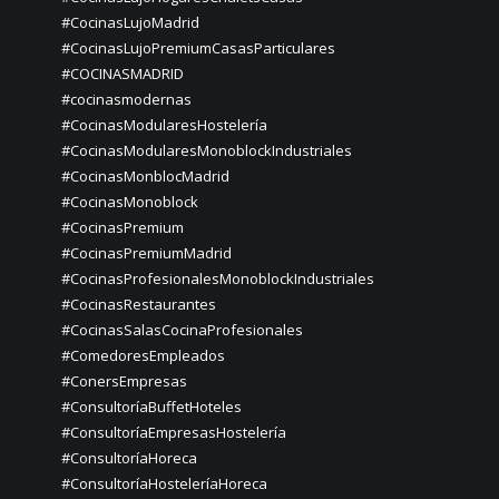
#CocinasLujoMadrid
#CocinasLujoPremiumCasasParticulares
#COCINASMADRID
#cocinasmodernas
#CocinasModularesHostelería
#CocinasModularesMonoblockIndustriales
#CocinasMonblocMadrid
#CocinasMonoblock
#CocinasPremium
#CocinasPremiumMadrid
#CocinasProfesionalesMonoblockIndustriales
#CocinasRestaurantes
#CocinasSalasCocinaProfesionales
#ComedoresEmpleados
#ConersEmpresas
#ConsultoríaBuffetHoteles
#ConsultoríaEmpresasHostelería
#ConsultoríaHoreca
#ConsultoríaHosteleríaHoreca