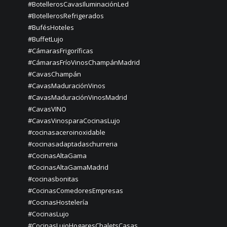
#BotellerosCavasIluminaciónLed
#BotellerosRefrigerados
#BufésHoteles
#BuffetLujo
#CámarasFrigoríficas
#CámarasFríoVinosChampánMadrid
#CavasChampán
#CavasMaduraciónVinos
#CavasMaduraciónVinosMadrid
#CavasVINO
#CavasVinosparaCocinasLujo
#cocinasaceroinoxidable
#cocinasadaptadaschurreria
#CocinasAltaGama
#CocinasAltaGamaMadrid
#cocinasbonitas
#CocinasComedoresEmpresas
#CocinasHostelería
#CocinasLujo
#CocinasLujoHogaresChaletsCasas