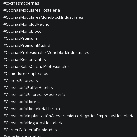
#cocinasmodernas
#CocinasModularesHostelería
#CocinasModularesMonoblockIndustriales
#CocinasMonblocMadrid
#CocinasMonoblock
#CocinasPremium
#CocinasPremiumMadrid
#CocinasProfesionalesMonoblockIndustriales
#CocinasRestaurantes
#CocinasSalasCocinaProfesionales
#ComedoresEmpleados
#ConersEmpresas
#ConsultoríaBuffetHoteles
#ConsultoríaEmpresasHostelería
#ConsultoríaHoreca
#ConsultoríaHosteleríaHoreca
#ConsultoríaImplantaciónAsesoramientoNegociosEmpresasHosteleria
#ConsultoríaNegociosHostelería
#CornerCafeteríaEmpleados
#creaciónchurrerías