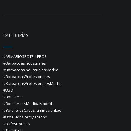
CATEGORÍAS
#ARMARIOSBOTELLEROS
#BarbacoasIndustriales
#BarbacoasIndustrialesMadrid
#BarbacoasProfesionales
#BarbacoasProfesionalesMadrid
#BBQ
#Botelleros
#BotellerosAMedidaMadrid
#BotellerosCavasIluminaciónLed
#BotellerosRefrigerados
#BufésHoteles
#BuffetLujo