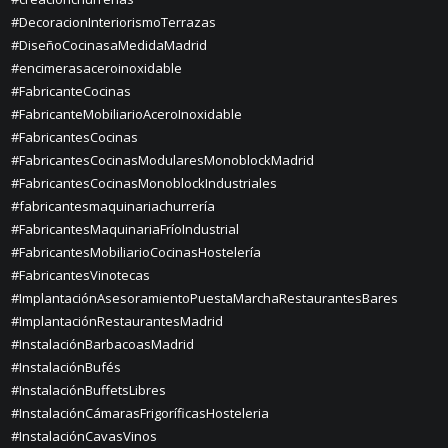
#DecoracionInteriorismoTerrazas
#DiseñoCocinasaMedidaMadrid
#encimerasaceroinoxidable
#FabricanteCocinas
#FabricanteMobiliarioAceroInoxidable
#FabricantesCocinas
#FabricantesCocinasModularesMonoblockMadrid
#FabricantesCocinasMonoblockIndustriales
#fabricantesmaquinariachurrería
#FabricantesMaquinariaFríoIndustrial
#FabricantesMobiliarioCocinasHostelería
#FabricantesVinotecas
#ImplantaciónAsesoramientoPuestaMarchaRestaurantesBares
#ImplantaciónRestaurantesMadrid
#InstalaciónBarbacoasMadrid
#InstalaciónBufés
#InstalaciónBuffetsLibres
#InstalaciónCámarasFrigoríficasHosteleria
#InstalaciónCavasVinos