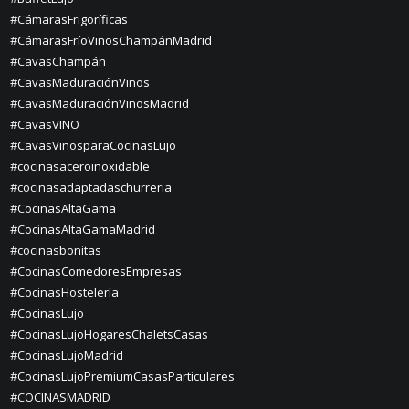
#CámarasFrigoríficas
#CámarasFríoVinosChampánMadrid
#CavasChampán
#CavasMaduraciónVinos
#CavasMaduraciónVinosMadrid
#CavasVINO
#CavasVinosparaCocinasLujo
#cocinasaceroinoxidable
#cocinasadaptadaschurreria
#CocinasAltaGama
#CocinasAltaGamaMadrid
#cocinasbonitas
#CocinasComedoresEmpresas
#CocinasHostelería
#CocinasLujo
#CocinasLujoHogaresChaletsCasas
#CocinasLujoMadrid
#CocinasLujoPremiumCasasParticulares
#COCINASMADRID