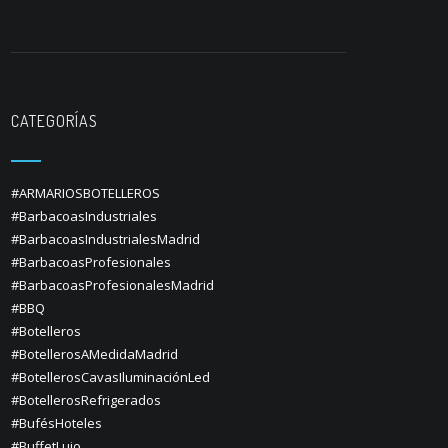
CATEGORÍAS
#ARMARIOSBOTELLEROS
#BarbacoasIndustriales
#BarbacoasIndustrialesMadrid
#BarbacoasProfesionales
#BarbacoasProfesionalesMadrid
#BBQ
#Botelleros
#BotellerosAMedidaMadrid
#BotellerosCavasIluminaciónLed
#BotellerosRefrigerados
#BufésHoteles
#BuffetLujo