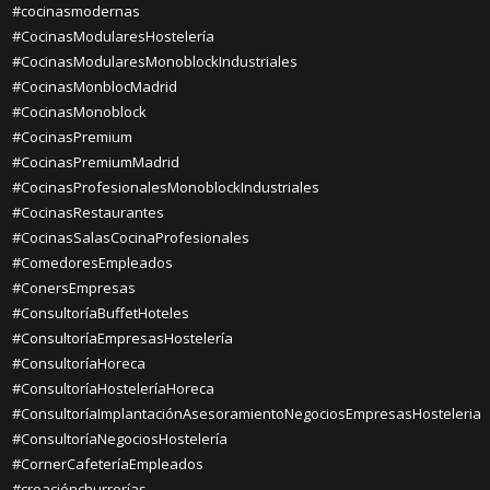
#cocinasmodernas
#CocinasModularesHostelería
#CocinasModularesMonoblockIndustriales
#CocinasMonblocMadrid
#CocinasMonoblock
#CocinasPremium
#CocinasPremiumMadrid
#CocinasProfesionalesMonoblockIndustriales
#CocinasRestaurantes
#CocinasSalasCocinaProfesionales
#ComedoresEmpleados
#ConersEmpresas
#ConsultoríaBuffetHoteles
#ConsultoríaEmpresasHostelería
#ConsultoríaHoreca
#ConsultoríaHosteleríaHoreca
#ConsultoríaImplantaciónAsesoramientoNegociosEmpresasHosteleria
#ConsultoríaNegociosHostelería
#CornerCafeteríaEmpleados
#creaciónchurrerías