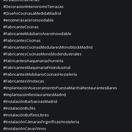
#DecoracionInteriorismoTerrazas
#DiseñoCocinasaMedidaMadrid
#encimerasaceroinoxidable
#FabricanteCocinas
#FabricanteMobiliarioAceroInoxidable
#FabricantesCocinas
#FabricantesCocinasModularesMonoblockMadrid
#FabricantesCocinasMonoblockIndustriales
#fabricantesmaquinariachurrería
#FabricantesMaquinariaFríoIndustrial
#FabricantesMobiliarioCocinasHostelería
#FabricantesVinotecas
#ImplantaciónAsesoramientoPuestaMarchaRestaurantesBares
#ImplantaciónRestaurantesMadrid
#InstalaciónBarbacoasMadrid
#InstalaciónBufés
#InstalaciónBuffetsLibres
#InstalaciónCámarasFrigoríficasHosteleria
#InstalaciónCavasVinos