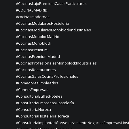
#CocinasLujoPremiumCasasParticulares
#COCINASMADRID
#cocinasmodernas
#CocinasModularesHostelería
#CocinasModularesMonoblockIndustriales
#CocinasMonblocMadrid
#CocinasMonoblock
#CocinasPremium
#CocinasPremiumMadrid
#CocinasProfesionalesMonoblockIndustriales
#CocinasRestaurantes
#CocinasSalasCocinaProfesionales
#ComedoresEmpleados
#ConersEmpresas
#ConsultoríaBuffetHoteles
#ConsultoríaEmpresasHostelería
#ConsultoríaHoreca
#ConsultoríaHosteleríaHoreca
#ConsultoríaImplantaciónAsesoramientoNegociosEmpresasHost