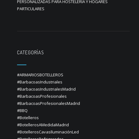
PERSONALIZADAS PARA HOSTELERIA Y HOGARES
PARTICULARES
CATEGORÍAS
#ARMARIOSBOTELLEROS
#BarbacoasIndustriales
#BarbacoasIndustrialesMadrid
#BarbacoasProfesionales
#BarbacoasProfesionalesMadrid
#BBQ
#Botelleros
#BotellerosAMedidaMadrid
#BotellerosCavasIluminaciónLed