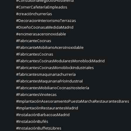
#ConsultoríaNegociosHostelería
#CornerCafeteríaEmpleados
#creaciónchurrerías
#DecoracionInteriorismoTerrazas
#DiseñoCocinasaMedidaMadrid
#encimerasaceroinoxidable
#FabricanteCocinas
#FabricanteMobiliarioAceroInoxidable
#FabricantesCocinas
#FabricantesCocinasModularesMonoblockMadrid
#FabricantesCocinasMonoblockIndustriales
#fabricantesmaquinariachurrería
#FabricantesMaquinariaFríoIndustrial
#FabricantesMobiliarioCocinasHostelería
#FabricantesVinotecas
#ImplantaciónAsesoramientoPuestaMarchaRestaurantesBares
#ImplantaciónRestaurantesMadrid
#InstalaciónBarbacoasMadrid
#InstalaciónBufés
#InstalaciónBuffetsLibres