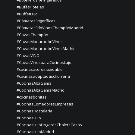
#BotellerosRefrigerados
#BufésHoteles
#BuffetLujo
#CámarasFrigoríficas
#CámarasFríoVinosChampánMadrid
#CavasChampán
#CavasMaduraciónVinos
#CavasMaduraciónVinosMadrid
#CavasVINO
#CavasVinosparaCocinasLujo
#cocinasaceroinoxidable
#cocinasadaptadaschurreria
#CocinasAltaGama
#CocinasAltaGamaMadrid
#cocinasbonitas
#CocinasComedoresEmpresas
#CocinasHostelería
#CocinasLujo
#CocinasLujoHogaresChaletsCasas
#CocinasLujoMadrid