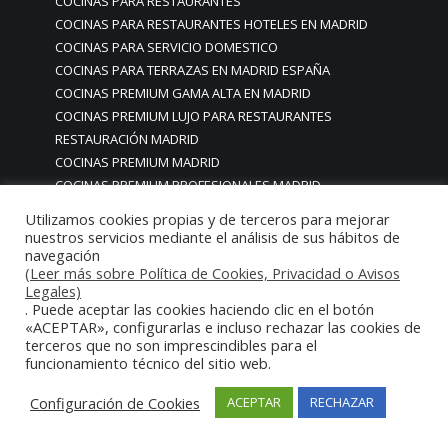
COCINAS PARA RESTAURANTES
COCINAS PARA RESTAURANTES HOTELES EN MADRID
COCINAS PARA SERVICIO DOMESTICO
COCINAS PARA TERRAZAS EN MADRID ESPAÑA
COCINAS PREMIUM GAMA ALTA EN MADRID
COCINAS PREMIUM LUJO PARA RESTAURANTES
RESTAURACIÓN MADRID
COCINAS PREMIUM MADRID
COCINAS PREMIUM PROFESIONALES MADRID
COCINAS PROFESIONALES
Utilizamos cookies propias y de terceros para mejorar
COCINAS PROFESIONALES • MOBILIARIO • ENCIMERAS •
nuestros servicios mediante el análisis de sus hábitos de
navegación
REVESTIMIENTOS • ESTRUCTURAS • ELEMENTOS
(Leer más sobre Política de Cookies, Privacidad o Avisos
DECORATIVOS ACERO INOXIDABLE
Legales)
COCINAS PROFESIONALES A MEDIDA PERSONALIZADAS PARA
. Puede aceptar las cookies haciendo clic en el botón
PARTICULARES
«ACEPTAR», configurarlas e incluso rechazar las cookies de
terceros que no son imprescindibles para el
COCINAS PROFESIONALES ACERO INOXIDABLE
funcionamiento técnico del sitio web.
COCINAS PROFESIONALES HORECA
COCINAS PROFESIONALES HOSTELERÍA MADRID
Configuración de Cookies
ACEPTAR
RECHAZAR
Cocinas profesionales industriales monoblock a medida
personalizadas