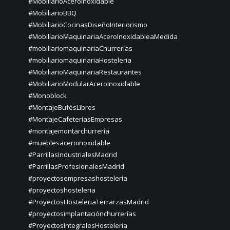
#MobiliarioAceroInoxidable
#MobiliarioBBQ
#MobiliarioCocinasDiseñoInteriorismo
#MobiliarioMaquinariaAceroInoxidableaMedida
#mobiliariomaquinariaChurrerías
#mobiliariomaquinariaHosteleria
#MobiliarioMaquinariaRestaurantes
#MobiliarioModularAceroInoxidable
#Monoblock
#MontajeBufésLibres
#MontajeCafeteríasEmpresas
#montajemontarchurrería
#mueblesaceroinoxidable
#ParrillasIndustrialesMadrid
#ParrillasProfesionalesMadrid
#proyectosempresashostelería
#proyectoshosteleria
#ProyectosHosteleriaTerrarzasMadrid
#proyectosimplantaciónchurrerías
#ProyectosIntegralesHosteleria