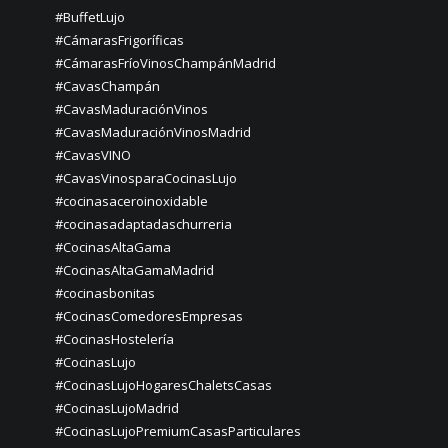
#BuffetLujo
#CámarasFrigoríficas
#CámarasFríoVinosChampánMadrid
#CavasChampán
#CavasMaduraciónVinos
#CavasMaduraciónVinosMadrid
#CavasVINO
#CavasVinosparaCocinasLujo
#cocinasaceroinoxidable
#cocinasadaptadaschurreria
#CocinasAltaGama
#CocinasAltaGamaMadrid
#cocinasbonitas
#CocinasComedoresEmpresas
#CocinasHostelería
#CocinasLujo
#CocinasLujoHogaresChaletsCasas
#CocinasLujoMadrid
#CocinasLujoPremiumCasasParticulares