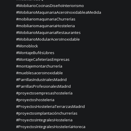
#MobiliarioCocinasDiseñoInteriorismo
#MobiliarioMaquinariaAceroInoxidableaMedida
#mobiliariomaquinariaChurrerías
#mobiliariomaquinariaHosteleria
#MobiliarioMaquinariaRestaurantes
#MobiliarioModularAceroInoxidable
#Monoblock
#MontajeBufésLibres
#MontajeCafeteríasEmpresas
#montajemontarchurrería
#mueblesaceroinoxidable
#ParrillasIndustrialesMadrid
#ParrillasProfesionalesMadrid
#proyectosempresashostelería
#proyectoshosteleria
#ProyectosHosteleriaTerrarzasMadrid
#proyectosimplantaciónchurrerías
#ProyectosIntegralesHosteleria
#ProyectosIntegralesHosteleríaHoreca