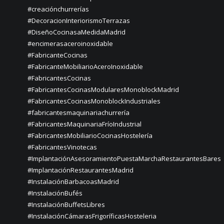
#creaciónchurrerías
#DecoracionInteriorismoTerrazas
#DiseñoCocinasaMedidaMadrid
#encimerasaceroinoxidable
#FabricanteCocinas
#FabricanteMobiliarioAceroInoxidable
#FabricantesCocinas
#FabricantesCocinasModularesMonoblockMadrid
#FabricantesCocinasMonoblockIndustriales
#fabricantesmaquinariachurrería
#FabricantesMaquinariaFríoIndustrial
#FabricantesMobiliarioCocinasHostelería
#FabricantesVinotecas
#ImplantaciónAsesoramientoPuestaMarchaRestaurantesBares
#ImplantaciónRestaurantesMadrid
#InstalaciónBarbacoasMadrid
#InstalaciónBufés
#InstalaciónBuffetsLibres
#InstalaciónCámarasFrigoríficasHosteleria