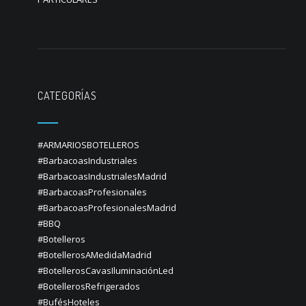
CATEGORÍAS
#ARMARIOSBOTELLEROS
#BarbacoasIndustriales
#BarbacoasIndustrialesMadrid
#BarbacoasProfesionales
#BarbacoasProfesionalesMadrid
#BBQ
#Botelleros
#BotellerosAMedidaMadrid
#BotellerosCavasIluminaciónLed
#BotellerosRefrigerados
#BufésHoteles