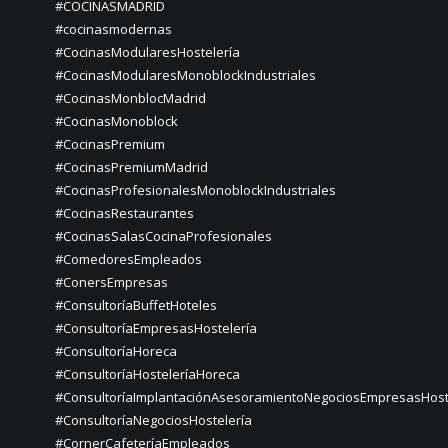
#COCINASMADRID
#cocinasmodernas
#CocinasModularesHostelería
#CocinasModularesMonoblockIndustriales
#CocinasMonblocMadrid
#CocinasMonoblock
#CocinasPremium
#CocinasPremiumMadrid
#CocinasProfesionalesMonoblockIndustriales
#CocinasRestaurantes
#CocinasSalasCocinaProfesionales
#ComedoresEmpleados
#ConersEmpresas
#ConsultoríaBuffetHoteles
#ConsultoríaEmpresasHostelería
#ConsultoríaHoreca
#ConsultoríaHosteleríaHoreca
#ConsultoríaImplantaciónAsesoramientoNegociosEmpresasHost
#ConsultoríaNegociosHostelería
#CornerCafeteríaEmpleados