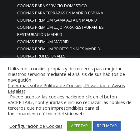
COCINAS PARA SERVICIO DOMESTICO
COCINAS PARA TERRAZAS EN MADRID ESPAÑA
COCINAS PREMIUM GAMA ALTA EN MADRID
COCINAS PREMIUM LUJO PARA RESTAURANTES
RESTAURACIÓN MADRID
COCINAS PREMIUM MADRID
COCINAS PREMIUM PROFESIONALES MADRID
COCINAS PROFESIONALES
COCINAS PROFESIONALES • MOBILIARIO • ENCIMERAS •
Utilizamos cookies propias y de terceros para mejorar
REVESTIMIENTOS • ESTRUCTURAS • ELEMENTOS
nuestros servicios mediante el análisis de sus hábitos de
DECORATIVOS ACERO INOXIDABLE
navegación
COCINAS PROFESIONALES A MEDIDA PERSONALIZADAS PARA
(Leer más sobre Política de Cookies, Privacidad o Avisos
Legales)
PARTICULARES
. Puede aceptar las cookies haciendo clic en el botón
COCINAS PROFESIONALES ACERO INOXIDABLE
«ACEPTAR», configurarlas e incluso rechazar las cookies de
COCINAS PROFESIONALES HORECA
terceros que no son imprescindibles para el
funcionamiento técnico del sitio web.
COCINAS PROFESIONALES HOSTELERÍA MADRID
Cocinas profesionales industriales monoblock a medida
Configuración de Cookies
ACEPTAR
RECHAZAR
personalizadas
Cocinas profesionales industriales monoblock a medida