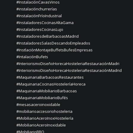
#InstalaciónCavasVinos
#instalaciónchurrerías
#InstalaciónFríoIndustrial
#InstaladoresCocinasAltaGama
#InstaladoresCocinasLujo
#InstaladoresdeBarbacoasMadrid
#InstaladoresSalasDescandoEmpleados
#InstlaciónMontajeBuffetsBufesEmpresas
#IntalaciónBufets
#InteriorismoDiseñoHorecaHosteleriaRestauraciónMadri
#InteriorismoDiseñoHorecaHosteleriaRestauraciónMadrid
#MaquinariaBarbacoasRestaurantes
#MaquinariaCocinasHosteleríaHoreca
#MaquinariaMobiliarioBarbacoas
#MaquinariaMobiliarioBufés
#mesasaceroinoxidable
#mobiliarioaccesoriohosteleria
#MobiliarioAceroInoxHostelería
#MobiliarioAceroInoxidable
#MobiliarioBBQ