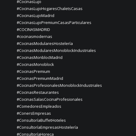
#CocinasLujo
#CocinasLujoHogaresChaletsCasas
#CocinasLujoMadrid
#CocinasLujoPremiumCasasParticulares
#COCINASMADRID
#cocinasmodernas
#CocinasModularesHostelería
#CocinasModularesMonoblockIndustriales
#CocinasMonblocMadrid
#CocinasMonoblock
#CocinasPremium
#CocinasPremiumMadrid
#CocinasProfesionalesMonoblockIndustriales
#CocinasRestaurantes
#CocinasSalasCocinaProfesionales
#ComedoresEmpleados
#ConersEmpresas
#ConsultoríaBuffetHoteles
#ConsultoríaEmpresasHostelería
#ConsultoríaHoreca