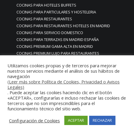
COCINAS PARA HOTELES BUFFETS
COCINAS PARA PARTICULARES Y HOSTELERIA
COCINAS PARA RESTAURANTES
COCINAS PARA RESTAURANTES HOTELES EN MADRID
COCINAS PARA SERVICIO DOMESTICO
COCINAS PARA TERRAZAS EN MADRID ESPAÑA
COCINAS PREMIUM GAMA ALTA EN MADRID
COCINAS PREMIUM LUJO PARA RESTAURANTES
RESTAURACIÓN MADRID
Utilizamos cookies propias y de terceros para mejorar
COCINAS PREMIUM MADRID
nuestros servicios mediante el análisis de sus hábitos de
COCINAS PREMIUM PROFESIONALES MADRID
navegación
COCINAS PROFESIONALES
(Leer más sobre Política de Cookies, Privacidad o Avisos
Legales)
COCINAS PROFESIONALES • MOBILIARIO • ENCIMERAS •
. Puede aceptar las cookies haciendo clic en el botón
REVESTIMIENTOS • ESTRUCTURAS • ELEMENTOS
«ACEPTAR», configurarlas e incluso rechazar las cookies de
DECORATIVOS ACERO INOXIDABLE
terceros que no son imprescindibles para el
funcionamiento técnico del sitio web.
COCINAS PROFESIONALES A MEDIDA PERSONALIZADAS PARA
PARTICULARES
Configuración de Cookies
ACEPTAR
RECHAZAR
COCINAS PROFESIONALES ACERO INOXIDABLE
COCINAS PROFESIONALES HORECA