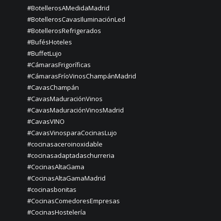
#BotellerosAMedidaMadrid
#BotellerosCavasIluminaciónLed
#BotellerosRefrigerados
#BufésHoteles
#BuffetLujo
#CámarasFrigoríficas
#CámarasFríoVinosChampánMadrid
#CavasChampán
#CavasMaduraciónVinos
#CavasMaduraciónVinosMadrid
#CavasVINO
#CavasVinosparaCocinasLujo
#cocinasaceroinoxidable
#cocinasadaptadaschurreria
#CocinasAltaGama
#CocinasAltaGamaMadrid
#cocinasbonitas
#CocinasComedoresEmpresas
#CocinasHostelería