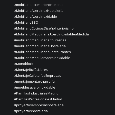
#mobiliarioaccesoriohosteleria
#MobiliarioAceroInoxHostelería
#MobiliarioAceroInoxidable
#MobiliarioBBQ
#MobiliarioCocinasDiseñoInteriorismo
#MobiliarioMaquinariaAceroInoxidableaMedida
#mobiliariomaquinariaChurrerías
#mobiliariomaquinariaHosteleria
#MobiliarioMaquinariaRestaurantes
#MobiliarioModularAceroInoxidable
#Monoblock
#MontajeBufésLibres
#MontajeCafeteríasEmpresas
#montajemontarchurrería
#mueblesaceroinoxidable
#ParrillasIndustrialesMadrid
#ParrillasProfesionalesMadrid
#proyectosempresashostelería
#proyectoshosteleria