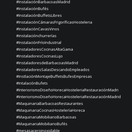
#InstalaciónBarbacoasMadrid
#InstalaciónBufés
#InstalaciónBuffetsLibres
#InstalaciónCámarasFrigoríficasHosteleria
#InstalaciónCavasVinos
#instalaciónchurrerías
#InstalaciónFríoIndustrial
#InstaladoresCocinasAltaGama
#InstaladoresCocinasLujo
#InstaladoresdeBarbacoasMadrid
#InstaladoresSalasDescandoEmpleados
#InstlaciónMontajeBuffetsBufesEmpresas
#IntalaciónBufets
#InteriorismoDiseñoHorecaHosteleriaRestauraciónMadri
#InteriorismoDiseñoHorecaHosteleriaRestauraciónMadrid
#MaquinariaBarbacoasRestaurantes
#MaquinariaCocinasHosteleríaHoreca
#MaquinariaMobiliarioBarbacoas
#MaquinariaMobiliarioBufés
#mesasaceroinoxidable