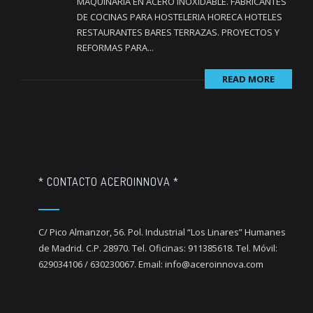
MAQUINARIA EN ACERO INOXIDABLE. FABRICANTES
DE COCINAS PARA HOSTELERIA HORECA HOTELES
RESTAURANTES BARES TERRAZAS. PROYECTOS Y
REFORMAS PARA...
READ MORE
* CONTACTO ACEROINNOVA *
C/ Pico Almanzor, 56. Pol. Industrial “Los Linares” Humanes
de Madrid. C.P. 28970. Tel. Oficinas: 911385618. Tel. Móvil:
629034106 / 630230067. Email: info@aceroinnova.com