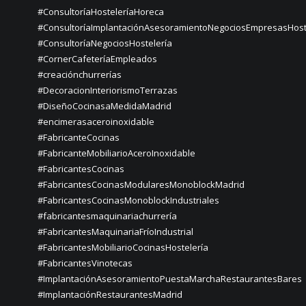
#ConsultoríaHosteleríaHoreca
#ConsultoríaImplantaciónAsesoramientoNegociosEmpresasHost
#ConsultoríaNegociosHostelería
#CornerCafeteríaEmpleados
#creaciónchurrerías
#DecoracionInteriorismoTerrazas
#DiseñoCocinasaMedidaMadrid
#encimerasaceroinoxidable
#FabricanteCocinas
#FabricanteMobiliarioAceroInoxidable
#FabricantesCocinas
#FabricantesCocinasModularesMonoblockMadrid
#FabricantesCocinasMonoblockIndustriales
#fabricantesmaquinariachurrería
#FabricantesMaquinariaFríoIndustrial
#FabricantesMobiliarioCocinasHostelería
#FabricantesVinotecas
#ImplantaciónAsesoramientoPuestaMarchaRestaurantesBares
#ImplantaciónRestaurantesMadrid