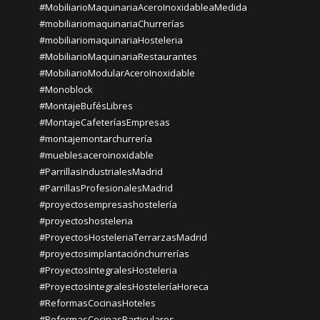
#MobiliarioMaquinariaAceroInoxidableaMedida
#mobiliariomaquinariaChurrerías
#mobiliariomaquinariaHosteleria
#MobiliarioMaquinariaRestaurantes
#MobiliarioModularAceroInoxidable
#Monoblock
#MontajeBufésLibres
#MontajeCafeteríasEmpresas
#montajemontarchurrería
#mueblesaceroinoxidable
#ParrillasIndustrialesMadrid
#ParrillasProfesionalesMadrid
#proyectosempresashostelería
#proyectoshosteleria
#ProyectosHosteleriaTerrarzasMadrid
#proyectosimplantaciónchurrerías
#ProyectosIntegralesHosteleria
#ProyectosIntegralesHosteleríaHoreca
#ReformasCocinasHoteles
#ReformasCocinasParticulares