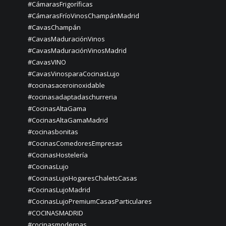
#CámarasFrigoríficas
#CámarasFríoVinosChampánMadrid
#CavasChampán
#CavasMaduraciónVinos
#CavasMaduraciónVinosMadrid
#CavasVINO
#CavasVinosparaCocinasLujo
#cocinasaceroinoxidable
#cocinasadaptadaschurreria
#CocinasAltaGama
#CocinasAltaGamaMadrid
#cocinasbonitas
#CocinasComedoresEmpresas
#CocinasHostelería
#CocinasLujo
#CocinasLujoHogaresChaletsCasas
#CocinasLujoMadrid
#CocinasLujoPremiumCasasParticulares
#COCINASMADRID
#cocinasmodernas