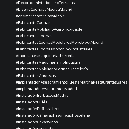
#DecoracionInteriorismoTerrazas
#DiseñoCocinasaMedidaMadrid
#encimerasaceroinoxidable
#FabricanteCocinas
#FabricanteMobiliarioAceroInoxidable
#FabricantesCocinas
#FabricantesCocinasModularesMonoblockMadrid
#FabricantesCocinasMonoblockIndustriales
#fabricantesmaquinariachurrería
#FabricantesMaquinariaFríoIndustrial
#FabricantesMobiliarioCocinasHostelería
#FabricantesVinotecas
#ImplantaciónAsesoramientoPuestaMarchaRestaurantesBares
#ImplantaciónRestaurantesMadrid
#InstalaciónBarbacoasMadrid
#InstalaciónBufés
#InstalaciónBuffetsLibres
#InstalaciónCámarasFrigoríficasHosteleria
#InstalaciónCavasVinos
#instalaciónchurrerías