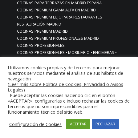
COCINAS PARA TERRAZAS EN MADRID ESPAÑA
COCINAS PREMIUM GAMA ALTA EN MADRID
COCINAS PREMIUM LUJO PARA RESTAURANTES
RESTAURACIÓN MADRID
COCINAS PREMIUM MADRID
COCINAS PREMIUM PROFESIONALES MADRID
COCINAS PROFESIONALES
COCINAS PROFESIONALES • MOBILIARIO • ENCIMERAS •
REVESTIMIENTOS • ESTRUCTURAS • ELEMENTOS
DECORATIVOS ACERO INOXIDABLE
Utilizamos cookies propias y de terceros para mejorar
nuestros servicios mediante el análisis de sus hábitos de
COCINAS PROFESIONALES A MEDIDA PERSONALIZADAS PARA
navegación
PARTICULARES
(Leer más sobre Política de Cookies, Privacidad o Avisos
COCINAS PROFESIONALES ACERO INOXIDABLE
Legales)
. Puede aceptar las cookies haciendo clic en el botón
COCINAS PROFESIONALES HORECA
«ACEPTAR», configurarlas e incluso rechazar las cookies de
COCINAS PROFESIONALES HOSTELERÍA MADRID
terceros que no son imprescindibles para el
Cocinas profesionales industriales monoblock a medida
funcionamiento técnico del sitio web.
personalizadas
Cocinas profesionales industriales monoblock a medida
Configuración de Cookies
ACEPTAR
RECHAZAR
personalizadasCocinas profesionales industriales
monoblock a medida personalizadas