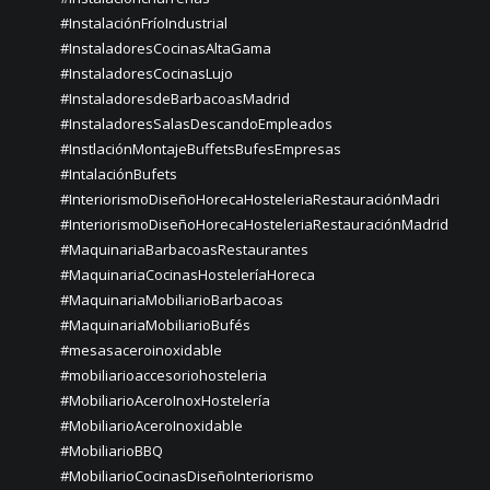
#InstalaciónFríoIndustrial
#InstaladoresCocinasAltaGama
#InstaladoresCocinasLujo
#InstaladoresdeBarbacoasMadrid
#InstaladoresSalasDescandoEmpleados
#InstlaciónMontajeBuffetsBufesEmpresas
#IntalaciónBufets
#InteriorismoDiseñoHorecaHosteleriaRestauraciónMadri
#InteriorismoDiseñoHorecaHosteleriaRestauraciónMadrid
#MaquinariaBarbacoasRestaurantes
#MaquinariaCocinasHosteleríaHoreca
#MaquinariaMobiliarioBarbacoas
#MaquinariaMobiliarioBufés
#mesasaceroinoxidable
#mobiliarioaccesoriohosteleria
#MobiliarioAceroInoxHostelería
#MobiliarioAceroInoxidable
#MobiliarioBBQ
#MobiliarioCocinasDiseñoInteriorismo