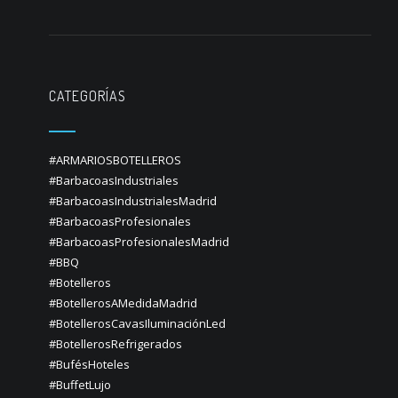
CATEGORÍAS
#ARMARIOSBOTELLEROS
#BarbacoasIndustriales
#BarbacoasIndustrialesMadrid
#BarbacoasProfesionales
#BarbacoasProfesionalesMadrid
#BBQ
#Botelleros
#BotellerosAMedidaMadrid
#BotellerosCavasIluminaciónLed
#BotellerosRefrigerados
#BufésHoteles
#BuffetLujo