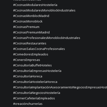
#CocinasModularesHostelería
#CocinasModularesMonoblockIndustriales
#CocinasMonblocMadrid
#CocinasMonoblock
#CocinasPremium
#CocinasPremiumMadrid
#CocinasProfesionalesMonoblockIndustriales
#CocinasRestaurantes
#CocinasSalasCocinaProfesionales
#ComedoresEmpleados
#ConersEmpresas
#ConsultoríaBuffetHoteles
#ConsultoríaEmpresasHostelería
#ConsultoríaHoreca
#ConsultoríaHosteleríaHoreca
#ConsultoríaImplantaciónAsesoramientoNegociosEmpresasHost
#ConsultoríaNegociosHostelería
#CornerCafeteríaEmpleados
#creaciónchurrerías