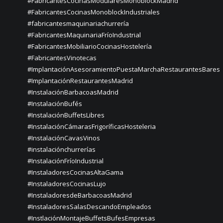
#FabricantesCocinasModularesMonoblockMadrid
#FabricantesCocinasMonoblockIndustriales
#fabricantesmaquinariachurrería
#FabricantesMaquinariaFríoIndustrial
#FabricantesMobiliarioCocinasHostelería
#FabricantesVinotecas
#ImplantaciónAsesoramientoPuestaMarchaRestaurantesBares
#ImplantaciónRestaurantesMadrid
#InstalaciónBarbacoasMadrid
#InstalaciónBufés
#InstalaciónBuffetsLibres
#InstalaciónCámarasFrigoríficasHosteleria
#InstalaciónCavasVinos
#instalaciónchurrerías
#InstalaciónFríoIndustrial
#InstaladoresCocinasAltaGama
#InstaladoresCocinasLujo
#InstaladoresdeBarbacoasMadrid
#InstaladoresSalasDescandoEmpleados
#InstlaciónMontajeBuffetsBufesEmpresas