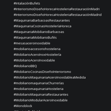
#IntalaciónBufets
#InteriorismoDiseñoHorecaHosteleriaRestauraciónMadri
#InteriorismoDiseñoHorecaHosteleriaRestauraciónMadrid
#MaquinariaBarbacoasRestaurantes
#MaquinariaCocinasHosteleríaHoreca
#MaquinariaMobiliarioBarbacoas
#MaquinariaMobiliarioBufés
#mesasaceroinoxidable
#mobiliarioaccesoriohosteleria
#MobiliarioAceroInoxHostelería
#MobiliarioAceroInoxidable
#MobiliarioBBQ
#MobiliarioCocinasDiseñoInteriorismo
#MobiliarioMaquinariaAceroInoxidableaMedida
#mobiliariomaquinariaChurrerías
#mobiliariomaquinariaHosteleria
#MobiliarioMaquinariaRestaurantes
#MobiliarioModularAceroInoxidable
#Monoblock