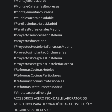
#MontajeBufésLibres
#MontajeCafeteríasEmpresas
#montajemontarchurrería
#mueblesaceroinoxidable
#ParrillasIndustrialesMadrid
#ParrillasProfesionalesMadrid
#proyectosempresashostelería
#proyectoshosteleria
#ProyectosHosteleriaTerrarzasMadrid
#proyectosimplantaciónchurrerías
#ProyectosIntegralesHosteleria
#ProyectosIntegralesHosteleríaHoreca
#ReformasCocinasHoteles
#ReformasCocinasParticulares
#ReformasCocinasProfesionales
#ReformasRestaurantesMadrid
#VinotecasparaEnología
ACCESORIOS ACERO INOXIDABLE LABORATORIOS
ACERO INOX PARA DECORACIÓN PARA HOSTELERÍA Y
HOGARES PARTICULARES