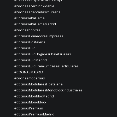
#CavasVinosparaCocinasLujo
#cocinasaceroinoxidable
#cocinasadaptadaschurreria
#CocinasAltaGama
#CocinasAltaGamaMadrid
#cocinasbonitas
#CocinasComedoresEmpresas
#CocinasHostelería
#CocinasLujo
#CocinasLujoHogaresChaletsCasas
#CocinasLujoMadrid
#CocinasLujoPremiumCasasParticulares
#COCINASMADRID
#cocinasmodernas
#CocinasModularesHostelería
#CocinasModularesMonoblockIndustriales
#CocinasMonblocMadrid
#CocinasMonoblock
#CocinasPremium
#CocinasPremiumMadrid