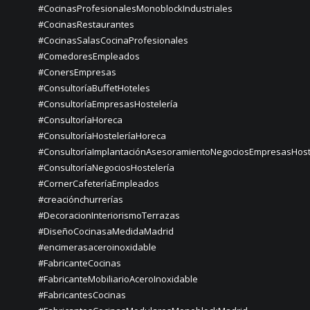
#CocinasProfesionalesMonoblockIndustriales
#CocinasRestaurantes
#CocinasSalasCocinaProfesionales
#ComedoresEmpleados
#ConersEmpresas
#ConsultoríaBuffetHoteles
#ConsultoríaEmpresasHostelería
#ConsultoríaHoreca
#ConsultoríaHosteleríaHoreca
#ConsultoríaImplantaciónAsesoramientoNegociosEmpresasHost
#ConsultoríaNegociosHostelería
#CornerCafeteríaEmpleados
#creaciónchurrerías
#DecoracionInteriorismoTerrazas
#DiseñoCocinasaMedidaMadrid
#encimerasaceroinoxidable
#FabricanteCocinas
#FabricanteMobiliarioAceroInoxidable
#FabricantesCocinas