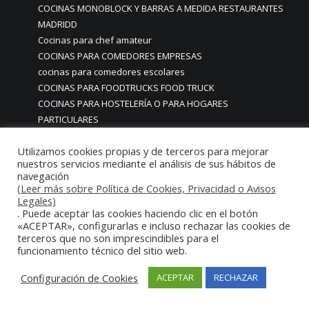
COCINAS MONOBLOCK Y BARRAS A MEDIDA RESTAURANTES
MADRIDD
Cocinas para chef amateur
COCINAS PARA COMEDORES EMPRESAS
cocinas para comedores escolares
COCINAS PARA FOODTRUCKS FOOD TRUCK
COCINAS PARA HOSTELERÍA O PARA HOGARES
PARTICULARES
COCINAS PARA HOTELES BUFFETS
Utilizamos cookies propias y de terceros para mejorar
COCINAS PARA PARTICULARES Y HOSTELERIA
nuestros servicios mediante el análisis de sus hábitos de
COCINAS PARA RESTAURANTES
navegación
COCINAS PARA RESTAURANTES HOTELES EN MADRID
(Leer más sobre Política de Cookies, Privacidad o Avisos
COCINAS PARA SERVICIO DOMESTICO
Legales)
. Puede aceptar las cookies haciendo clic en el botón
COCINAS PARA TERRAZAS EN MADRID ESPAÑA
«ACEPTAR», configurarlas e incluso rechazar las cookies de
COCINAS PREMIUM GAMA ALTA EN MADRID
terceros que no son imprescindibles para el
COCINAS PREMIUM LUJO PARA RESTAURANTES
funcionamiento técnico del sitio web.
RESTAURACIÓN MADRID
Configuración de Cookies
ACEPTAR
RECHAZAR
COCINAS PREMIUM MADRID
COCINAS PREMIUM PROFESIONALES MADRID