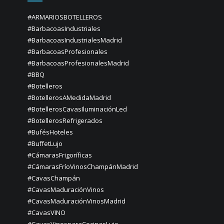
#ARMARIOSBOTELLEROS
#BarbacoasIndustriales
#BarbacoasIndustrialesMadrid
#BarbacoasProfesionales
#BarbacoasProfesionalesMadrid
#BBQ
#Botelleros
#BotellerosAMedidaMadrid
#BotellerosCavasIluminaciónLed
#BotellerosRefrigerados
#BufésHoteles
#BuffetLujo
#CámarasFrigoríficas
#CámarasFríoVinosChampánMadrid
#CavasChampán
#CavasMaduraciónVinos
#CavasMaduraciónVinosMadrid
#CavasVINO