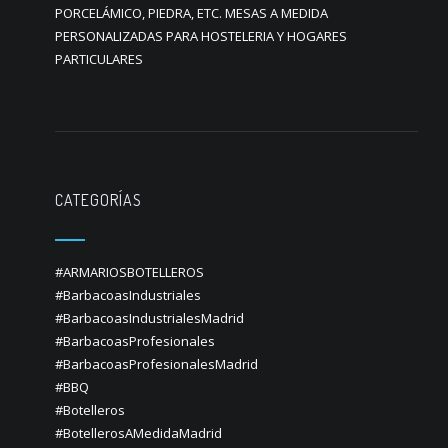
PORCELÁMICO, PIEDRA, ETC. MESAS A MEDIDA
PERSONALIZADAS PARA HOSTELERIA Y HOGARES
PARTICULARES
CATEGORÍAS
#ARMARIOSBOTELLEROS
#BarbacoasIndustriales
#BarbacoasIndustrialesMadrid
#BarbacoasProfesionales
#BarbacoasProfesionalesMadrid
#BBQ
#Botelleros
#BotellerosAMedidaMadrid