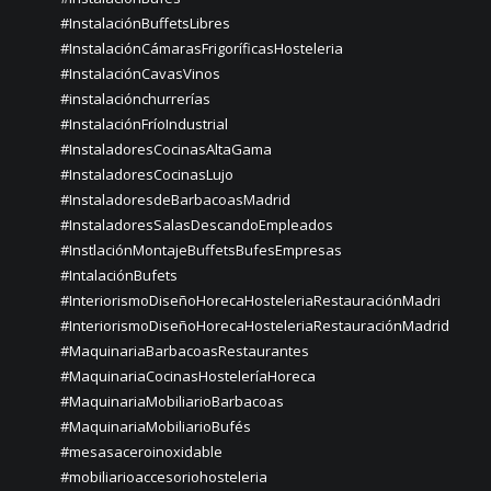
#InstalaciónBuffetsLibres
#InstalaciónCámarasFrigoríficasHosteleria
#InstalaciónCavasVinos
#instalaciónchurrerías
#InstalaciónFríoIndustrial
#InstaladoresCocinasAltaGama
#InstaladoresCocinasLujo
#InstaladoresdeBarbacoasMadrid
#InstaladoresSalasDescandoEmpleados
#InstlaciónMontajeBuffetsBufesEmpresas
#IntalaciónBufets
#InteriorismoDiseñoHorecaHosteleriaRestauraciónMadri
#InteriorismoDiseñoHorecaHosteleriaRestauraciónMadrid
#MaquinariaBarbacoasRestaurantes
#MaquinariaCocinasHosteleríaHoreca
#MaquinariaMobiliarioBarbacoas
#MaquinariaMobiliarioBufés
#mesasaceroinoxidable
#mobiliarioaccesoriohosteleria