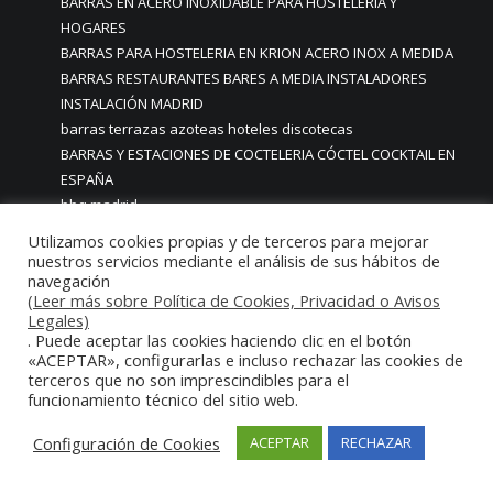
BARRAS EN ACERO INOXIDABLE PARA HOSTELERIA Y
HOGARES
BARRAS PARA HOSTELERIA EN KRION ACERO INOX A MEDIDA
BARRAS RESTAURANTES BARES A MEDIA INSTALADORES
INSTALACIÓN MADRID
barras terrazas azoteas hoteles discotecas
BARRAS Y ESTACIONES DE COCTELERIA CÓCTEL COCKTAIL EN
ESPAÑA
bbq madrid
BBQ PROFESIONALES
Utilizamos cookies propias y de terceros para mejorar
BODEGAS PARA CASAS PARTICULARES
nuestros servicios mediante el análisis de sus hábitos de
navegación
BOTELLERO CAVA DE VINOS A MEDIDA EN MADRID
(Leer más sobre Política de Cookies, Privacidad o Avisos
BOTELLEROS A MEDIDA
Legales)
BOTELLEROS CAVAS REFRIGERADOS A MEDIDA
. Puede aceptar las cookies haciendo clic en el botón
PERSONALIZADOS
«ACEPTAR», configurarlas e incluso rechazar las cookies de
terceros que no son imprescindibles para el
BOTELLEROS EXPOSITORES FRIGORIFICOS
funcionamiento técnico del sitio web.
botelleros gran formato para restaurantes
Botelleros Refrigerados
Configuración de Cookies
ACEPTAR
RECHAZAR
botelleros vinos hostelería madrid
Bufés para empresas