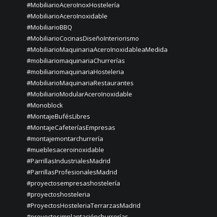
#MobiliarioAceroInoxHostelería
#MobiliarioAceroInoxidable
#MobiliarioBBQ
#MobiliarioCocinasDiseñoInteriorismo
#MobiliarioMaquinariaAceroInoxidableaMedida
#mobiliariomaquinariaChurrerías
#mobiliariomaquinariaHosteleria
#MobiliarioMaquinariaRestaurantes
#MobiliarioModularAceroInoxidable
#Monoblock
#MontajeBufésLibres
#MontajeCafeteríasEmpresas
#montajemontarchurrería
#mueblesaceroinoxidable
#ParrillasIndustrialesMadrid
#ParrillasProfesionalesMadrid
#proyectosempresashostelería
#proyectoshosteleria
#ProyectosHosteleriaTerrarzasMadrid
#proyectosimplantaciónchurrerías