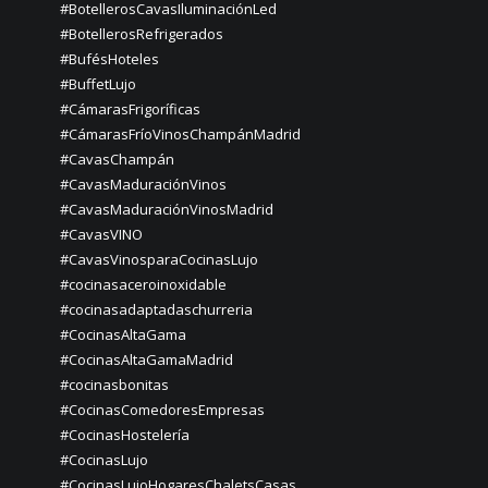
#BotellerosCavasIluminaciónLed
#BotellerosRefrigerados
#BufésHoteles
#BuffetLujo
#CámarasFrigoríficas
#CámarasFríoVinosChampánMadrid
#CavasChampán
#CavasMaduraciónVinos
#CavasMaduraciónVinosMadrid
#CavasVINO
#CavasVinosparaCocinasLujo
#cocinasaceroinoxidable
#cocinasadaptadaschurreria
#CocinasAltaGama
#CocinasAltaGamaMadrid
#cocinasbonitas
#CocinasComedoresEmpresas
#CocinasHostelería
#CocinasLujo
#CocinasLujoHogaresChaletsCasas