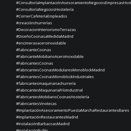
#ConsultoríaImplantaciónAsesoramientoNegociosEmpresasHost
#ConsultoríaNegociosHostelería
#CornerCafeteríaEmpleados
#creaciónchurrerías
#DecoracionInteriorismoTerrazas
#DiseñoCocinasaMedidaMadrid
#encimerasaceroinoxidable
#FabricanteCocinas
#FabricanteMobiliarioAceroInoxidable
#FabricantesCocinas
#FabricantesCocinasModularesMonoblockMadrid
#FabricantesCocinasMonoblockIndustriales
#fabricantesmaquinariachurrería
#FabricantesMaquinariaFríoIndustrial
#FabricantesMobiliarioCocinasHostelería
#FabricantesVinotecas
#ImplantaciónAsesoramientoPuestaMarchaRestaurantesBares
#ImplantaciónRestaurantesMadrid
#InstalaciónBarbacoasMadrid
#InstalaciónBufés