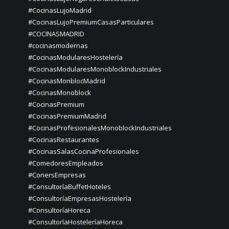
#CocinasLujoMadrid
#CocinasLujoPremiumCasasParticulares
#COCINASMADRID
#cocinasmodernas
#CocinasModularesHostelería
#CocinasModularesMonoblockIndustriales
#CocinasMonblocMadrid
#CocinasMonoblock
#CocinasPremium
#CocinasPremiumMadrid
#CocinasProfesionalesMonoblockIndustriales
#CocinasRestaurantes
#CocinasSalasCocinaProfesionales
#ComedoresEmpleados
#ConersEmpresas
#ConsultoríaBuffetHoteles
#ConsultoríaEmpresasHostelería
#ConsultoríaHoreca
#ConsultoríaHosteleríaHoreca