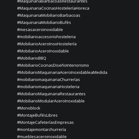
#MaquinariaBarbacoasRestaurantes
#MaquinariaCocinasHosteleríaHoreca
#MaquinariaMobiliarioBarbacoas
#MaquinariaMobiliarioBufés
#mesasaceroinoxidable
#mobiliarioaccesoriohosteleria
#MobiliarioAceroInoxHostelería
#MobiliarioAceroInoxidable
#MobiliarioBBQ
#MobiliarioCocinasDiseñoInteriorismo
#MobiliarioMaquinariaAceroInoxidableaMedida
#mobiliariomaquinariaChurrerías
#mobiliariomaquinariaHosteleria
#MobiliarioMaquinariaRestaurantes
#MobiliarioModularAceroInoxidable
#Monoblock
#MontajeBufésLibres
#MontajeCafeteríasEmpresas
#montajemontarchurrería
#mueblesaceroinoxidable