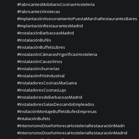
#FabricantesMobiliarioCocinasHostelería
#FabricantesVinotecas
#ImplantaciónAsesoramientoPuestaMarchaRestaurantesBares
#ImplantaciónRestaurantesMadrid
#InstalaciónBarbacoasMadrid
#InstalaciónBufés
#InstalaciónBuffetsLibres
#InstalaciónCámarasFrigoríficasHosteleria
#InstalaciónCavasVinos
#instalaciónchurrerías
#InstalaciónFríoIndustrial
#InstaladoresCocinasAltaGama
#InstaladoresCocinasLujo
#InstaladoresdeBarbacoasMadrid
#InstaladoresSalasDescandoEmpleados
#InstlaciónMontajeBuffetsBufesEmpresas
#IntalaciónBufets
#InteriorismoDiseñoHorecaHosteleriaRestauraciónMadri
#InteriorismoDiseñoHorecaHosteleriaRestauraciónMadrid