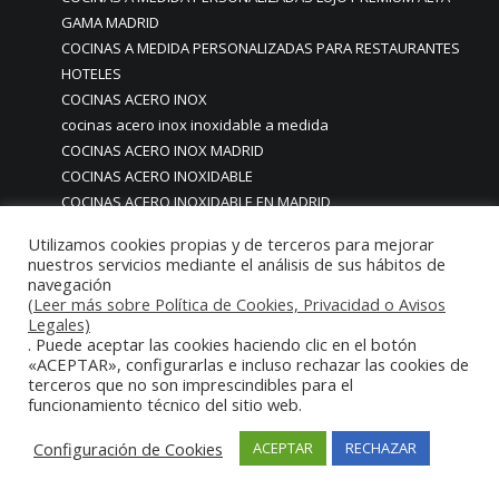
GAMA MADRID
COCINAS A MEDIDA PERSONALIZADAS PARA RESTAURANTES
HOTELES
COCINAS ACERO INOX
cocinas acero inox inoxidable a medida
COCINAS ACERO INOX MADRID
COCINAS ACERO INOXIDABLE
COCINAS ACERO INOXIDABLE EN MADRID
cocinas aceroinoxidable para empresas de catering
Utilizamos cookies propias y de terceros para mejorar
COCINAS ALTA GAMA MADRID
nuestros servicios mediante el análisis de sus hábitos de
COCINAS BARBACOAS PARA EXTERIORES EN MADRID
navegación
(Leer más sobre Política de Cookies, Privacidad o Avisos
COCINAS BONITAS
Legales)
COCINAS BONITAS CON ENCANTO EN MADRID
. Puede aceptar las cookies haciendo clic en el botón
COCINAS BONITAS EN MADRID
«ACEPTAR», configurarlas e incluso rechazar las cookies de
COCINAS BONITAS MODERNAS
terceros que no son imprescindibles para el
funcionamiento técnico del sitio web.
COCINAS BONITAS MODERNAS EN MADRID
COCINAS COMEDORES HOTELES A MEDIDA
Configuración de Cookies
ACEPTAR
RECHAZAR
PERSONALIZADAS
COCINAS CON ENCANTO EN MADRID