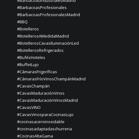
#BarbacoasIndustrialesMadrid
#BarbacoasProfesionales
#BarbacoasProfesionalesMadrid
#BBQ
#Botelleros
#BotellerosAMedidaMadrid
#BotellerosCavasIluminaciónLed
#BotellerosRefrigerados
#BufésHoteles
#BuffetLujo
#CámarasFrigoríficas
#CámarasFríoVinosChampánMadrid
#CavasChampán
#CavasMaduraciónVinos
#CavasMaduraciónVinosMadrid
#CavasVINO
#CavasVinosparaCocinasLujo
#cocinasaceroinoxidable
#cocinasadaptadaschurreria
#CocinasAltaGama