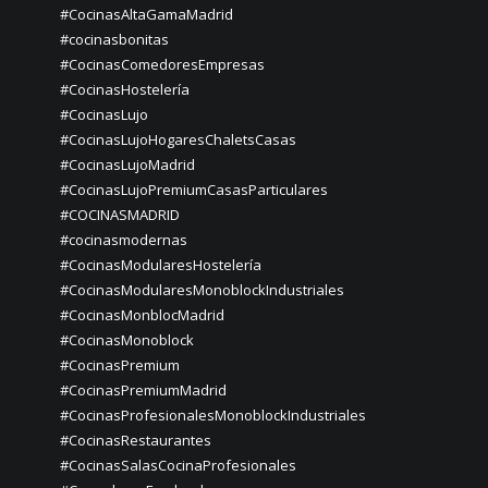
#CocinasAltaGamaMadrid
#cocinasbonitas
#CocinasComedoresEmpresas
#CocinasHostelería
#CocinasLujo
#CocinasLujoHogaresChaletsCasas
#CocinasLujoMadrid
#CocinasLujoPremiumCasasParticulares
#COCINASMADRID
#cocinasmodernas
#CocinasModularesHostelería
#CocinasModularesMonoblockIndustriales
#CocinasMonblocMadrid
#CocinasMonoblock
#CocinasPremium
#CocinasPremiumMadrid
#CocinasProfesionalesMonoblockIndustriales
#CocinasRestaurantes
#CocinasSalasCocinaProfesionales