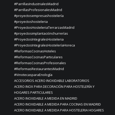
#ParrillasIndustrialesMadrid
#ParrillasProfesionalesMadrid
#proyectosempresashostelería
#proyectoshosteleria
#ProyectosHosteleriaTerrarzasMadrid
#proyectosimplantaciónchurrerías
#ProyectosIntegralesHosteleria
#ProyectosIntegralesHosteleríaHoreca
#ReformasCocinasHoteles
#ReformasCocinasParticulares
#ReformasCocinasProfesionales
#ReformasRestaurantesMadrid
#VinotecasparaEnología
ACCESORIOS ACERO INOXIDABLE LABORATORIOS
ACERO INOX PARA DECORACIÓN PARA HOSTELERÍA Y
HOGARES PARTICULARES
ACERO INOXIDABLE A MEDIDA EN MADRID
ACERO INOXIDABLE A MEDIDA PARA COCINAS EN MADRID
ACERO INOXIDABLE A MEDIDA PARA HOSTELERIA HOGARES