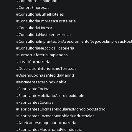
#ComedoresEmpleados
#ConersEmpresas
#ConsultoríaBuffetHoteles
#ConsultoríaEmpresasHostelería
#ConsultoríaHoreca
#ConsultoríaHosteleríaHoreca
#ConsultoríaImplantaciónAsesoramientoNegociosEmpresasHost
#ConsultoríaNegociosHostelería
#CornerCafeteríaEmpleados
#creaciónchurrerías
#DecoracionInteriorismoTerrazas
#DiseñoCocinasaMedidaMadrid
#encimerasaceroinoxidable
#FabricanteCocinas
#FabricanteMobiliarioAceroInoxidable
#FabricantesCocinas
#FabricantesCocinasModularesMonoblockMadrid
#FabricantesCocinasMonoblockIndustriales
#fabricantesmaquinariachurrería
#FabricantesMaquinariaFríoIndustrial