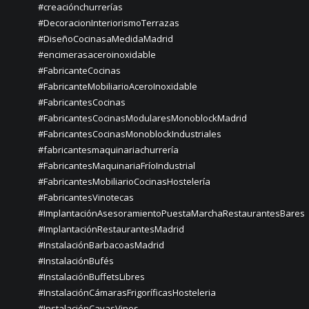
#creaciónchurrerías
#DecoracionInteriorismoTerrazas
#DiseñoCocinasaMedidaMadrid
#encimerasaceroinoxidable
#FabricanteCocinas
#FabricanteMobiliarioAceroInoxidable
#FabricantesCocinas
#FabricantesCocinasModularesMonoblockMadrid
#FabricantesCocinasMonoblockIndustriales
#fabricantesmaquinariachurrería
#FabricantesMaquinariaFríoIndustrial
#FabricantesMobiliarioCocinasHostelería
#FabricantesVinotecas
#ImplantaciónAsesoramientoPuestaMarchaRestaurantesBares
#ImplantaciónRestaurantesMadrid
#InstalaciónBarbacoasMadrid
#InstalaciónBufés
#InstalaciónBuffetsLibres
#InstalaciónCámarasFrigoríficasHosteleria
#InstalaciónCavasVinos