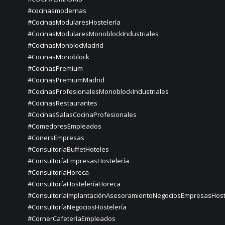
#cocinasmodernas
#CocinasModularesHostelería
#CocinasModularesMonoblockIndustriales
#CocinasMonblocMadrid
#CocinasMonoblock
#CocinasPremium
#CocinasPremiumMadrid
#CocinasProfesionalesMonoblockIndustriales
#CocinasRestaurantes
#CocinasSalasCocinaProfesionales
#ComedoresEmpleados
#ConersEmpresas
#ConsultoríaBuffetHoteles
#ConsultoríaEmpresasHostelería
#ConsultoríaHoreca
#ConsultoríaHosteleríaHoreca
#ConsultoríaImplantaciónAsesoramientoNegociosEmpresasHost
#ConsultoríaNegociosHostelería
#CornerCafeteríaEmpleados