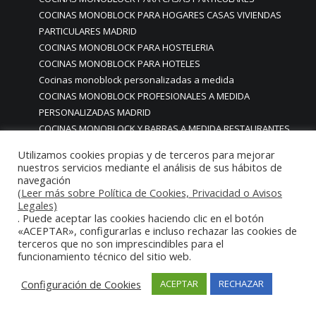
COCINAS MONOBLOCK PARA HOGARES CASAS VIVIENDAS
PARTICULARES MADRID
COCINAS MONOBLOCK PARA HOSTELERIA
COCINAS MONOBLOCK PARA HOTELES
Cocinas monoblock personalizadas a medida
COCINAS MONOBLOCK PROFESIONALES A MEDIDA
PERSONALIZADAS MADRID
COCINAS MONOBLOCK Y BARRAS A MEDIDA RESTAURANTES
MADRIDD
Utilizamos cookies propias y de terceros para mejorar
Cocinas para chef amateur
nuestros servicios mediante el análisis de sus hábitos de
COCINAS PARA COMEDORES EMPRESAS
navegación
(Leer más sobre Política de Cookies, Privacidad o Avisos
cocinas para comedores escolares
Legales)
COCINAS PARA FOODTRUCKS FOOD TRUCK
. Puede aceptar las cookies haciendo clic en el botón
COCINAS PARA HOSTELERÍA O PARA HOGARES
«ACEPTAR», configurarlas e incluso rechazar las cookies de
PARTICULARES
terceros que no son imprescindibles para el
funcionamiento técnico del sitio web.
COCINAS PARA HOTELES BUFFETS
COCINAS PARA PARTICULARES Y HOSTELERIA
Configuración de Cookies
ACEPTAR
RECHAZAR
COCINAS PARA RESTAURANTES
COCINAS PARA RESTAURANTES HOTELES EN MADRID