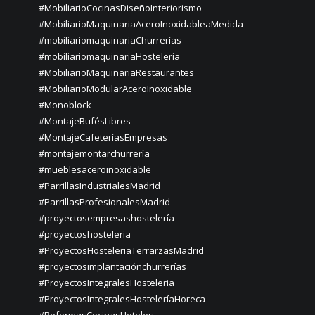
#MobiliarioCocinasDiseñoInteriorismo
#MobiliarioMaquinariaAceroInoxidableaMedida
#mobiliariomaquinariaChurrerías
#mobiliariomaquinariaHosteleria
#MobiliarioMaquinariaRestaurantes
#MobiliarioModularAceroInoxidable
#Monoblock
#MontajeBufésLibres
#MontajeCafeteríasEmpresas
#montajemontarchurrería
#mueblesaceroinoxidable
#ParrillasIndustrialesMadrid
#ParrillasProfesionalesMadrid
#proyectosempresashostelería
#proyectoshosteleria
#ProyectosHosteleriaTerrarzasMadrid
#proyectosimplantaciónchurrerías
#ProyectosIntegralesHosteleria
#ProyectosIntegralesHosteleríaHoreca