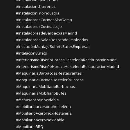
#instalaciónchurrerías
#InstalaciónFríoIndustrial
#InstaladoresCocinasAltaGama
#InstaladoresCocinasLujo
#InstaladoresdeBarbacoasMadrid
#InstaladoresSalasDescandoEmpleados
#InstlaciónMontajeBuffetsBufesEmpresas
#IntalaciónBufets
#InteriorismoDiseñoHorecaHosteleriaRestauraciónMadri
#InteriorismoDiseñoHorecaHosteleriaRestauraciónMadrid
#MaquinariaBarbacoasRestaurantes
#MaquinariaCocinasHosteleríaHoreca
#MaquinariaMobiliarioBarbacoas
#MaquinariaMobiliarioBufés
#mesasaceroinoxidable
#mobiliarioaccesoriohosteleria
#MobiliarioAceroInoxHostelería
#MobiliarioAceroInoxidable
#MobiliarioBBQ