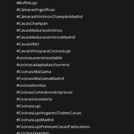
#BuffetLujo
#CámarasFrigoríficas
#CámarasFríoVinosChampánMadrid
#CavasChampán
#CavasMaduraciónVinos
#CavasMaduraciónVinosMadrid
#CavasVINO
#CavasVinosparaCocinasLujo
#cocinasaceroinoxidable
#cocinasadaptadaschurreria
#CocinasAltaGama
#CocinasAltaGamaMadrid
#cocinasbonitas
#CocinasComedoresEmpresas
#CocinasHostelería
#CocinasLujo
#CocinasLujoHogaresChaletsCasas
#CocinasLujoMadrid
#CocinasLujoPremiumCasasParticulares
#COCINASMADRID