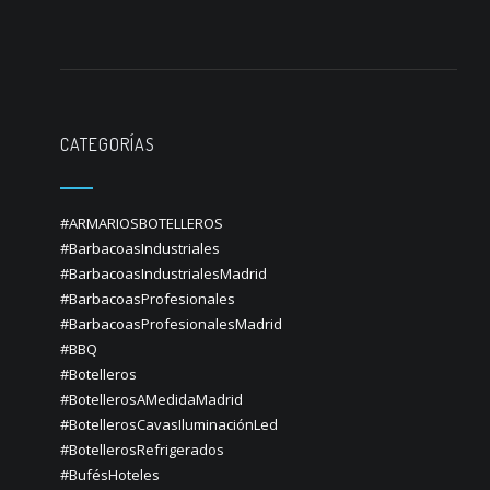
CATEGORÍAS
#ARMARIOSBOTELLEROS
#BarbacoasIndustriales
#BarbacoasIndustrialesMadrid
#BarbacoasProfesionales
#BarbacoasProfesionalesMadrid
#BBQ
#Botelleros
#BotellerosAMedidaMadrid
#BotellerosCavasIluminaciónLed
#BotellerosRefrigerados
#BufésHoteles