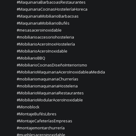
#MaquinariaBarbacoasRestaurantes
#MaquinariaCocinasHosteleríaHoreca
#MaquinariaMobiliarioBarbacoas
#MaquinariaMobiliarioBufés
#mesasaceroinoxidable
#mobiliarioaccesoriohosteleria
#MobiliarioAceroInoxHostelería
#MobiliarioAceroInoxidable
#MobiliarioBBQ
#MobiliarioCocinasDiseñoInteriorismo
#MobiliarioMaquinariaAceroInoxidableaMedida
#mobiliariomaquinariaChurrerías
#mobiliariomaquinariaHosteleria
#MobiliarioMaquinariaRestaurantes
#MobiliarioModularAceroInoxidable
#Monoblock
#MontajeBufésLibres
#MontajeCafeteríasEmpresas
#montajemontarchurrería
#mueblesaceroinoxidable