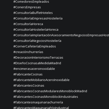
#ComedoresEmpleados
#ConersEmpresas
#ConsultoríaBuffetHoteles
#ConsultoríaEmpresasHostelería
#ConsultoríaHoreca
#ConsultoríaHosteleríaHoreca
#ConsultoríaImplantaciónAsesoramientoNegociosEmpresasHost
#ConsultoríaNegociosHostelería
#CornerCafeteríaEmpleados
#creaciónchurrerías
#DecoracionInteriorismoTerrazas
#DiseñoCocinasaMedidaMadrid
#encimerasaceroinoxidable
#FabricanteCocinas
#FabricanteMobiliarioAceroInoxidable
#FabricantesCocinas
#FabricantesCocinasModularesMonoblockMadrid
#FabricantesCocinasMonoblockIndustriales
#fabricantesmaquinariachurrería
#FabricantesMaquinariaFríoIndustrial