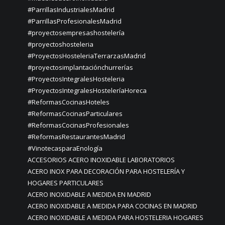
#ParrillasIndustrialesMadrid
#ParrillasProfesionalesMadrid
#proyectosempresashostelería
#proyectoshosteleria
#ProyectosHosteleriaTerrarzasMadrid
#proyectosimplantaciónchurrerías
#ProyectosIntegralesHosteleria
#ProyectosIntegralesHosteleríaHoreca
#ReformasCocinasHoteles
#ReformasCocinasParticulares
#ReformasCocinasProfesionales
#ReformasRestaurantesMadrid
#VinotecasparaEnología
ACCESORIOS ACERO INOXIDABLE LABORATORIOS
ACERO INOX PARA DECORACIÓN PARA HOSTELERÍA Y
HOGARES PARTICULARES
ACERO INOXIDABLE A MEDIDA EN MADRID
ACERO INOXIDABLE A MEDIDA PARA COCINAS EN MADRID
ACERO INOXIDABLE A MEDIDA PARA HOSTELERIA HOGARES