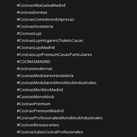
#CocinasAltaGamaMadrid
#cocinasbonitas
#CocinasComedoresEmpresas
#CocinasHostelería
#CocinasLujo
#CocinasLujoHogaresChaletsCasas
#CocinasLujoMadrid
#CocinasLujoPremiumCasasParticulares
#COCINASMADRID
#cocinasmodernas
#CocinasModularesHostelería
#CocinasModularesMonoblockIndustriales
#CocinasMonblocMadrid
#CocinasMonoblock
#CocinasPremium
#CocinasPremiumMadrid
#CocinasProfesionalesMonoblockIndustriales
#CocinasRestaurantes
#CocinasSalasCocinaProfesionales