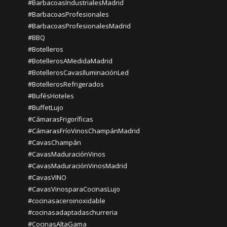
#BarbacoasIndustrialesMadrid
#BarbacoasProfesionales
#BarbacoasProfesionalesMadrid
#BBQ
#Botelleros
#BotellerosAMedidaMadrid
#BotellerosCavasIluminaciónLed
#BotellerosRefrigerados
#BufésHoteles
#BuffetLujo
#CámarasFrigoríficas
#CámarasFríoVinosChampánMadrid
#CavasChampán
#CavasMaduraciónVinos
#CavasMaduraciónVinosMadrid
#CavasVINO
#CavasVinosparaCocinasLujo
#cocinasaceroinoxidable
#cocinasadaptadaschurreria
#CocinasAltaGama