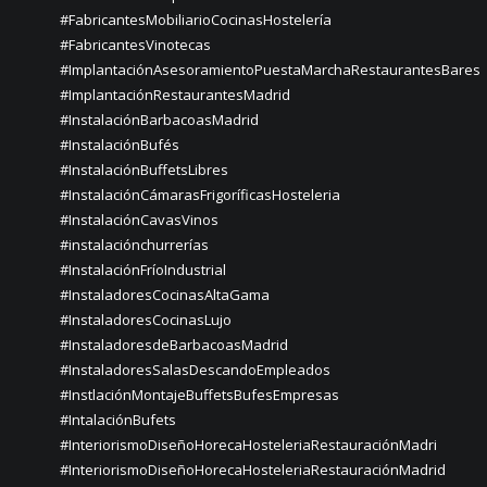
#FabricantesMobiliarioCocinasHostelería
#FabricantesVinotecas
#ImplantaciónAsesoramientoPuestaMarchaRestaurantesBares
#ImplantaciónRestaurantesMadrid
#InstalaciónBarbacoasMadrid
#InstalaciónBufés
#InstalaciónBuffetsLibres
#InstalaciónCámarasFrigoríficasHosteleria
#InstalaciónCavasVinos
#instalaciónchurrerías
#InstalaciónFríoIndustrial
#InstaladoresCocinasAltaGama
#InstaladoresCocinasLujo
#InstaladoresdeBarbacoasMadrid
#InstaladoresSalasDescandoEmpleados
#InstlaciónMontajeBuffetsBufesEmpresas
#IntalaciónBufets
#InteriorismoDiseñoHorecaHosteleriaRestauraciónMadri
#InteriorismoDiseñoHorecaHosteleriaRestauraciónMadrid