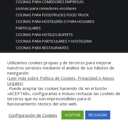
COCINAS PARA COMEDORES EMPRESAS
cocinas para comedores escolares
COCINAS PARA FOODTRUCKS FOOD TRUCK
COCINAS PARA HOSTELERÍA O PARA HOGARES
PARTICULARES
COCINAS PARA HOTELES BUFFETS
COCINAS PARA PARTICULARES Y HOSTELERIA
COCINAS PARA RESTAURANTES
COCINAS PARA RESTAURANTES HOTELES EN MADRID
COCINAS PARA SERVICIO DOMESTICO
Utilizamos cookies propias y de terceros para mejorar
nuestros servicios mediante el análisis de sus hábitos de
COCINAS PARA TERRAZAS EN MADRID ESPAÑA
navegación
COCINAS PREMIUM GAMA ALTA EN MADRID
(Leer más sobre Política de Cookies, Privacidad o Avisos
COCINAS PREMIUM LUJO PARA RESTAURANTES
Legales)
RESTAURACIÓN MADRID
. Puede aceptar las cookies haciendo clic en el botón
«ACEPTAR», configurarlas e incluso rechazar las cookies de
COCINAS PREMIUM MADRID
terceros que no son imprescindibles para el
COCINAS PREMIUM PROFESIONALES MADRID
funcionamiento técnico del sitio web.
COCINAS PROFESIONALES
COCINAS PROFESIONALES • MOBILIARIO • ENCIMERAS •
Configuración de Cookies
ACEPTAR
RECHAZAR
REVESTIMIENTOS • ESTRUCTURAS • ELEMENTOS
DECORATIVOS ACERO INOXIDABLE