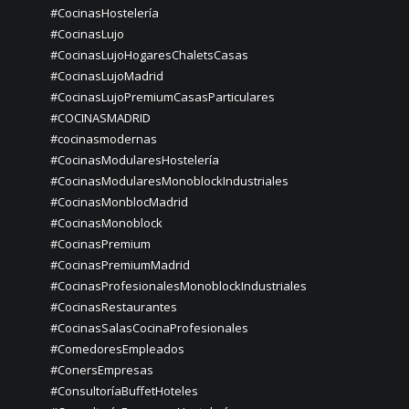
#CocinasHostelería
#CocinasLujo
#CocinasLujoHogaresChaletsCasas
#CocinasLujoMadrid
#CocinasLujoPremiumCasasParticulares
#COCINASMADRID
#cocinasmodernas
#CocinasModularesHostelería
#CocinasModularesMonoblockIndustriales
#CocinasMonblocMadrid
#CocinasMonoblock
#CocinasPremium
#CocinasPremiumMadrid
#CocinasProfesionalesMonoblockIndustriales
#CocinasRestaurantes
#CocinasSalasCocinaProfesionales
#ComedoresEmpleados
#ConersEmpresas
#ConsultoríaBuffetHoteles