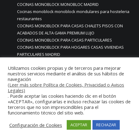
COCINAS MONOBLOCK MONOBLOC MADRID
Cocinas monoblock monoblock mondulares para hosteleria
restaurantes
COCINAS MONOBLOCK PARA CASAS CHALETS PISOS CON
ACABADOS DE ALTA GAMA PREMIUM LUJO
COCINAS MONOBLOCK PARA CASAS PARTICULARES
COCINAS MONOBLOCK PARA HOGARES CASAS VIVIENDAS
PARTICULARES MADRID
COCINAS MONOBLOCK PARA HOSTELERIA
Utilizamos cookies propias y de terceros para mejorar
COCINAS MONOBLOCK PARA HOTELES
nuestros servicios mediante el análisis de sus hábitos de
Cocinas monoblock personalizadas a medida
navegación
COCINAS MONOBLOCK PROFESIONALES A MEDIDA
(Leer más sobre Política de Cookies, Privacidad o Avisos
Legales)
PERSONALIZADAS MADRID
. Puede aceptar las cookies haciendo clic en el botón
COCINAS MONOBLOCK Y BARRAS A MEDIDA RESTAURANTES
«ACEPTAR», configurarlas e incluso rechazar las cookies de
MADRIDD
terceros que no son imprescindibles para el
Cocinas para chef amateur
funcionamiento técnico del sitio web.
COCINAS PARA COMEDORES EMPRESAS
Configuración de Cookies
ACEPTAR
RECHAZAR
cocinas para comedores escolares
COCINAS PARA FOODTRUCKS FOOD TRUCK