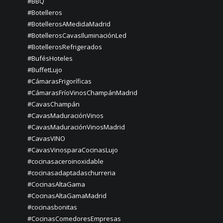
#BBQ
#Botelleros
#BotellerosAMedidaMadrid
#BotellerosCavasIluminaciónLed
#BotellerosRefrigerados
#BufésHoteles
#BuffetLujo
#CámarasFrigoríficas
#CámarasFríoVinosChampánMadrid
#CavasChampán
#CavasMaduraciónVinos
#CavasMaduraciónVinosMadrid
#CavasVINO
#CavasVinosparaCocinasLujo
#cocinasaceroinoxidable
#cocinasadaptadaschurreria
#CocinasAltaGama
#CocinasAltaGamaMadrid
#cocinasbonitas
#CocinasComedoresEmpresas