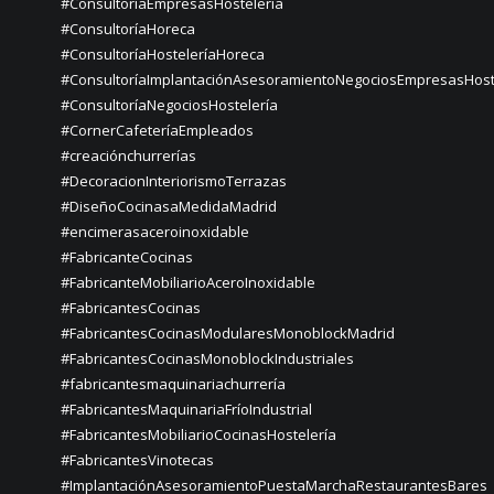
#ConsultoríaEmpresasHostelería
#ConsultoríaHoreca
#ConsultoríaHosteleríaHoreca
#ConsultoríaImplantaciónAsesoramientoNegociosEmpresasHost
#ConsultoríaNegociosHostelería
#CornerCafeteríaEmpleados
#creaciónchurrerías
#DecoracionInteriorismoTerrazas
#DiseñoCocinasaMedidaMadrid
#encimerasaceroinoxidable
#FabricanteCocinas
#FabricanteMobiliarioAceroInoxidable
#FabricantesCocinas
#FabricantesCocinasModularesMonoblockMadrid
#FabricantesCocinasMonoblockIndustriales
#fabricantesmaquinariachurrería
#FabricantesMaquinariaFríoIndustrial
#FabricantesMobiliarioCocinasHostelería
#FabricantesVinotecas
#ImplantaciónAsesoramientoPuestaMarchaRestaurantesBares