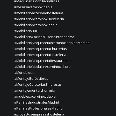
#MaquinariaMobiliarioBufés
#mesasaceroinoxidable
#mobiliarioaccesoriohosteleria
#MobiliarioAceroInoxHostelería
#MobiliarioAceroInoxidable
#MobiliarioBBQ
#MobiliarioCocinasDiseñoInteriorismo
#MobiliarioMaquinariaAceroInoxidableaMedida
#mobiliariomaquinariaChurrerías
#mobiliariomaquinariaHosteleria
#MobiliarioMaquinariaRestaurantes
#MobiliarioModularAceroInoxidable
#Monoblock
#MontajeBufésLibres
#MontajeCafeteríasEmpresas
#montajemontarchurrería
#mueblesaceroinoxidable
#ParrillasIndustrialesMadrid
#ParrillasProfesionalesMadrid
#proyectosempresashostelería