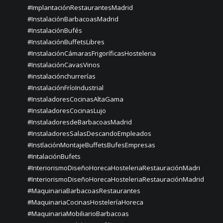
#ImplantaciónRestaurantesMadrid
#InstalaciónBarbacoasMadrid
#InstalaciónBufés
#InstalaciónBuffetsLibres
#InstalaciónCámarasFrigoríficasHosteleria
#InstalaciónCavasVinos
#instalaciónchurrerías
#InstalaciónFríoIndustrial
#InstaladoresCocinasAltaGama
#InstaladoresCocinasLujo
#InstaladoresdeBarbacoasMadrid
#InstaladoresSalasDescandoEmpleados
#InstlaciónMontajeBuffetsBufesEmpresas
#IntalaciónBufets
#InteriorismoDiseñoHorecaHosteleriaRestauraciónMadri
#InteriorismoDiseñoHorecaHosteleriaRestauraciónMadrid
#MaquinariaBarbacoasRestaurantes
#MaquinariaCocinasHosteleríaHoreca
#MaquinariaMobiliarioBarbacoas