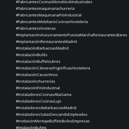
#FabricantesCocinasMonoblockIndustriales
#fabricantesmaquinariachurrería
#FabricantesMaquinariaFríoIndustrial
#FabricantesMobiliarioCocinasHostelería
#FabricantesVinotecas
#ImplantaciónAsesoramientoPuestaMarchaRestaurantesBares
#ImplantaciónRestaurantesMadrid
#InstalaciónBarbacoasMadrid
#InstalaciónBufés
#InstalaciónBuffetsLibres
#InstalaciónCámarasFrigoríficasHosteleria
#InstalaciónCavasVinos
#instalaciónchurrerías
#InstalaciónFríoIndustrial
#InstaladoresCocinasAltaGama
#InstaladoresCocinasLujo
#InstaladoresdeBarbacoasMadrid
#InstaladoresSalasDescandoEmpleados
#InstlaciónMontajeBuffetsBufesEmpresas
#IntalaciónBufets