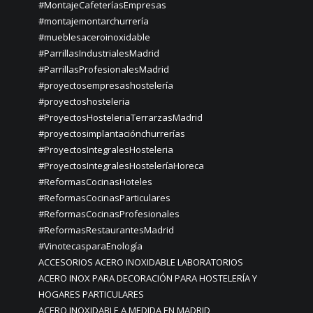
#MontajeCafeteríasEmpresas
#montajemontarchurrería
#mueblesaceroinoxidable
#ParrillasIndustrialesMadrid
#ParrillasProfesionalesMadrid
#proyectosempresashostelería
#proyectoshosteleria
#ProyectosHosteleriaTerrarzasMadrid
#proyectosimplantaciónchurrerías
#ProyectosIntegralesHosteleria
#ProyectosIntegralesHosteleríaHoreca
#ReformasCocinasHoteles
#ReformasCocinasParticulares
#ReformasCocinasProfesionales
#ReformasRestaurantesMadrid
#VinotecasparaEnología
ACCESORIOS ACERO INOXIDABLE LABORATORIOS
ACERO INOX PARA DECORACIÓN PARA HOSTELERÍA Y
HOGARES PARTICULARES
ACERO INOXIDABLE A MEDIDA EN MADRID