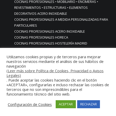
COCINAS PROFESIONALES • MOBILIARIO • ENCIMERAS •
REVESTIMIENTOS • ESTRUCTURAS • ELEMENTOS
DECORATIVOS ACERO INOXIDABLE
COCINAS PROFESIONALES A MEDIDA PERSONALIZADAS PARA
PARTICULARES
COCINAS PROFESIONALES ACERO INOXIDABLE
COCINAS PROFESIONALES HORECA
COCINAS PROFESIONALES HOSTELERÍA MADRID
Cocinas profesionales industriales monoblock a medida
personalizadas
Utilizamos cookies propias y de terceros para mejorar
nuestros servicios mediante el análisis de sus hábitos de
Cocinas profesionales industriales monoblock a medida
navegación
personalizadasCocinas profesionales industriales
(Leer más sobre Política de Cookies, Privacidad o Avisos
monoblock a medida personalizadas
Legales)
cocinas profesionales industriales para casas chalets
. Puede aceptar las cookies haciendo clic en el botón
«ACEPTAR», configurarlas e incluso rechazar las cookies de
particulares urbanizaciones lujo madrid reformas cocinas
terceros que no son imprescindibles para el
COCINAS PROFESIONALES INDUSTRIALES PARA HOGARES
funcionamiento técnico del sitio web.
ACABADOS ALTA GAMA LUJO
COCINAS PROFESIONALES INDUSTRIALES PARA USO EN
Configuración de Cookies
ACEPTAR
RECHAZAR
HOGARES CHALETS URBANIZACIONES LUJO MADRID
COCINAS PROFESIONALES INDUSTRIALES PERSONALIZADAS