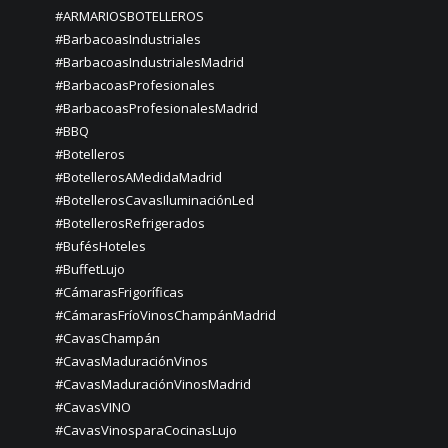
#ARMARIOSBOTELLEROS
#BarbacoasIndustriales
#BarbacoasIndustrialesMadrid
#BarbacoasProfesionales
#BarbacoasProfesionalesMadrid
#BBQ
#Botelleros
#BotellerosAMedidaMadrid
#BotellerosCavasIluminaciónLed
#BotellerosRefrigerados
#BufésHoteles
#BuffetLujo
#CámarasFrigoríficas
#CámarasFríoVinosChampánMadrid
#CavasChampán
#CavasMaduraciónVinos
#CavasMaduraciónVinosMadrid
#CavasVINO
#CavasVinosparaCocinasLujo