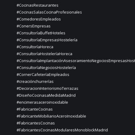
#CocinasRestaurantes
#CocinasSalasCocinaProfesionales
#ComedoresEmpleados
#ConersEmpresas
#ConsultoríaBuffetHoteles
#ConsultoríaEmpresasHostelería
#ConsultoríaHoreca
#ConsultoríaHosteleríaHoreca
#ConsultoríaImplantaciónAsesoramientoNegociosEmpresasHost
#ConsultoríaNegociosHostelería
#CornerCafeteríaEmpleados
#creaciónchurrerías
#DecoracionInteriorismoTerrazas
#DiseñoCocinasaMedidaMadrid
#encimerasaceroinoxidable
#FabricanteCocinas
#FabricanteMobiliarioAceroInoxidable
#FabricantesCocinas
#FabricantesCocinasModularesMonoblockMadrid