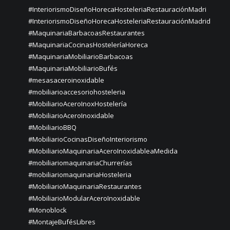
#InteriorismoDiseñoHorecaHosteleriaRestauraciónMadri
#InteriorismoDiseñoHorecaHosteleriaRestauraciónMadrid
#MaquinariaBarbacoasRestaurantes
#MaquinariaCocinasHosteleríaHoreca
#MaquinariaMobiliarioBarbacoas
#MaquinariaMobiliarioBufés
#mesasaceroinoxidable
#mobiliarioaccesoriohosteleria
#MobiliarioAceroInoxHostelería
#MobiliarioAceroInoxidable
#MobiliarioBBQ
#MobiliarioCocinasDiseñoInteriorismo
#MobiliarioMaquinariaAceroInoxidableaMedida
#mobiliariomaquinariaChurrerías
#mobiliariomaquinariaHosteleria
#MobiliarioMaquinariaRestaurantes
#MobiliarioModularAceroInoxidable
#Monoblock
#MontajeBufésLibres