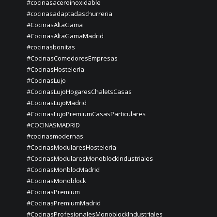
#cocinasaceroinoxidable
#cocinasadaptadaschurreria
#CocinasAltaGama
#CocinasAltaGamaMadrid
#cocinasbonitas
#CocinasComedoresEmpresas
#CocinasHostelería
#CocinasLujo
#CocinasLujoHogaresChaletsCasas
#CocinasLujoMadrid
#CocinasLujoPremiumCasasParticulares
#COCINASMADRID
#cocinasmodernas
#CocinasModularesHostelería
#CocinasModularesMonoblockIndustriales
#CocinasMonblocMadrid
#CocinasMonoblock
#CocinasPremium
#CocinasPremiumMadrid
#CocinasProfesionalesMonoblockIndustriales