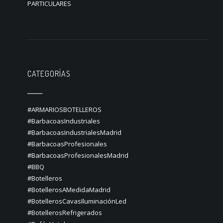
PARTICULARES
CATEGORÍAS
#ARMARIOSBOTELLEROS
#BarbacoasIndustriales
#BarbacoasIndustrialesMadrid
#BarbacoasProfesionales
#BarbacoasProfesionalesMadrid
#BBQ
#Botelleros
#BotellerosAMedidaMadrid
#BotellerosCavasIluminaciónLed
#BotellerosRefrigerados