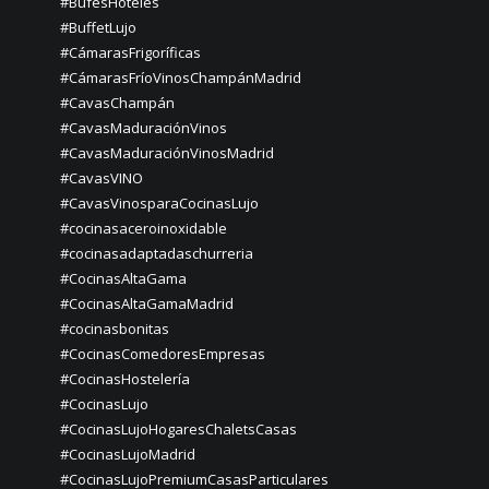
#BufésHoteles
#BuffetLujo
#CámarasFrigoríficas
#CámarasFríoVinosChampánMadrid
#CavasChampán
#CavasMaduraciónVinos
#CavasMaduraciónVinosMadrid
#CavasVINO
#CavasVinosparaCocinasLujo
#cocinasaceroinoxidable
#cocinasadaptadaschurreria
#CocinasAltaGama
#CocinasAltaGamaMadrid
#cocinasbonitas
#CocinasComedoresEmpresas
#CocinasHostelería
#CocinasLujo
#CocinasLujoHogaresChaletsCasas
#CocinasLujoMadrid
#CocinasLujoPremiumCasasParticulares