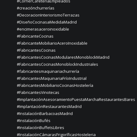
#CornerCafeteríaEmpleados
#creaciónchurrerías
#DecoracionInteriorismoTerrazas
#DiseñoCocinasaMedidaMadrid
#encimerasaceroinoxidable
#FabricanteCocinas
#FabricanteMobiliarioAceroInoxidable
#FabricantesCocinas
#FabricantesCocinasModularesMonoblockMadrid
#FabricantesCocinasMonoblockIndustriales
#fabricantesmaquinariachurrería
#FabricantesMaquinariaFríoIndustrial
#FabricantesMobiliarioCocinasHostelería
#FabricantesVinotecas
#ImplantaciónAsesoramientoPuestaMarchaRestaurantesBares
#ImplantaciónRestaurantesMadrid
#InstalaciónBarbacoasMadrid
#InstalaciónBufés
#InstalaciónBuffetsLibres
#InstalaciónCámarasFrigoríficasHosteleria