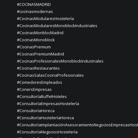
#COCINASMADRID
#cocinasmodernas
#CocinasModularesHostelería
#CocinasModularesMonoblockIndustriales
#CocinasMonblocMadrid
#CocinasMonoblock
#CocinasPremium
#CocinasPremiumMadrid
#CocinasProfesionalesMonoblockIndustriales
#CocinasRestaurantes
#CocinasSalasCocinaProfesionales
#ComedoresEmpleados
#ConersEmpresas
#ConsultoríaBuffetHoteles
#ConsultoríaEmpresasHostelería
#ConsultoríaHoreca
#ConsultoríaHosteleríaHoreca
#ConsultoríaImplantaciónAsesoramientoNegociosEmpresasHost
#ConsultoríaNegociosHostelería