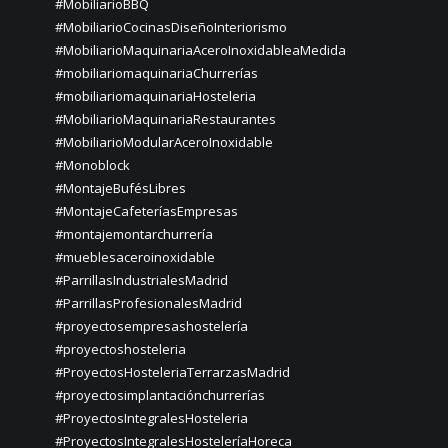
#MobiliarioBBQ
#MobiliarioCocinasDiseñoInteriorismo
#MobiliarioMaquinariaAceroInoxidableaMedida
#mobiliariomaquinariaChurrerías
#mobiliariomaquinariaHosteleria
#MobiliarioMaquinariaRestaurantes
#MobiliarioModularAceroInoxidable
#Monoblock
#MontajeBufésLibres
#MontajeCafeteríasEmpresas
#montajemontarchurrería
#mueblesaceroinoxidable
#ParrillasIndustrialesMadrid
#ParrillasProfesionalesMadrid
#proyectosempresashostelería
#proyectoshosteleria
#ProyectosHosteleriaTerrarzasMadrid
#proyectosimplantaciónchurrerías
#ProyectosIntegralesHosteleria
#ProyectosIntegralesHosteleríaHoreca