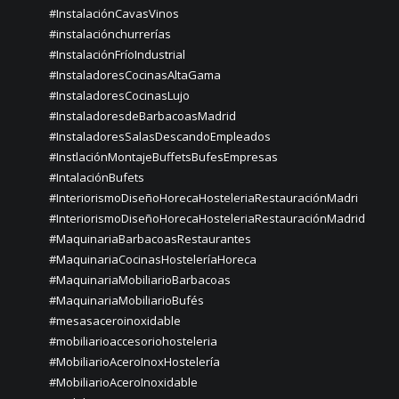
#InstalaciónCavasVinos
#instalaciónchurrerías
#InstalaciónFríoIndustrial
#InstaladoresCocinasAltaGama
#InstaladoresCocinasLujo
#InstaladoresdeBarbacoasMadrid
#InstaladoresSalasDescandoEmpleados
#InstlaciónMontajeBuffetsBufesEmpresas
#IntalaciónBufets
#InteriorismoDiseñoHorecaHosteleriaRestauraciónMadri
#InteriorismoDiseñoHorecaHosteleriaRestauraciónMadrid
#MaquinariaBarbacoasRestaurantes
#MaquinariaCocinasHosteleríaHoreca
#MaquinariaMobiliarioBarbacoas
#MaquinariaMobiliarioBufés
#mesasaceroinoxidable
#mobiliarioaccesoriohosteleria
#MobiliarioAceroInoxHostelería
#MobiliarioAceroInoxidable