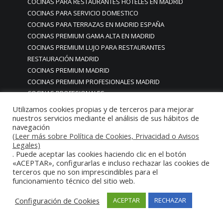
COCINAS PARA RESTAURANTES HOTELES EN MADRID
COCINAS PARA SERVICIO DOMESTICO
COCINAS PARA TERRAZAS EN MADRID ESPAÑA
COCINAS PREMIUM GAMA ALTA EN MADRID
COCINAS PREMIUM LUJO PARA RESTAURANTES
RESTAURACIÓN MADRID
COCINAS PREMIUM MADRID
COCINAS PREMIUM PROFESIONALES MADRID
COCINAS PROFESIONALES
COCINAS PROFESIONALES • MOBILIARIO • ENCIMERAS •
Utilizamos cookies propias y de terceros para mejorar
REVESTIMIENTOS • ESTRUCTURAS • ELEMENTOS
nuestros servicios mediante el análisis de sus hábitos de
navegación
DECORATIVOS ACERO INOXIDABLE
(Leer más sobre Política de Cookies, Privacidad o Avisos
COCINAS PROFESIONALES A MEDIDA PERSONALIZADAS PARA
Legales)
PARTICULARES
. Puede aceptar las cookies haciendo clic en el botón
COCINAS PROFESIONALES ACERO INOXIDABLE
«ACEPTAR», configurarlas e incluso rechazar las cookies de
terceros que no son imprescindibles para el
COCINAS PROFESIONALES HORECA
funcionamiento técnico del sitio web.
COCINAS PROFESIONALES HOSTELERÍA MADRID
Cocinas profesionales industriales monoblock a medida
Configuración de Cookies
ACEPTAR
RECHAZAR
personalizadas
Cocinas profesionales industriales monoblock a medida