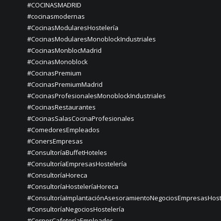
#COCINASMADRID
#cocinasmodernas
#CocinasModularesHostelería
#CocinasModularesMonoblockIndustriales
#CocinasMonblocMadrid
#CocinasMonoblock
#CocinasPremium
#CocinasPremiumMadrid
#CocinasProfesionalesMonoblockIndustriales
#CocinasRestaurantes
#CocinasSalasCocinaProfesionales
#ComedoresEmpleados
#ConersEmpresas
#ConsultoríaBuffetHoteles
#ConsultoríaEmpresasHostelería
#ConsultoríaHoreca
#ConsultoríaHosteleríaHoreca
#ConsultoríaImplantaciónAsesoramientoNegociosEmpresasHost
#ConsultoríaNegociosHostelería
#CornerCafeteríaEmpleados