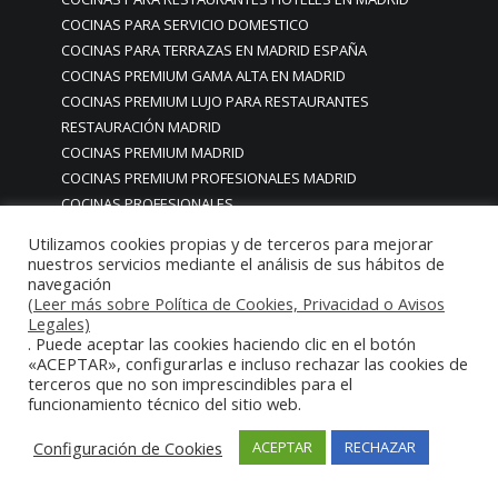
COCINAS PARA SERVICIO DOMESTICO
COCINAS PARA TERRAZAS EN MADRID ESPAÑA
COCINAS PREMIUM GAMA ALTA EN MADRID
COCINAS PREMIUM LUJO PARA RESTAURANTES
RESTAURACIÓN MADRID
COCINAS PREMIUM MADRID
COCINAS PREMIUM PROFESIONALES MADRID
COCINAS PROFESIONALES
COCINAS PROFESIONALES • MOBILIARIO • ENCIMERAS •
Utilizamos cookies propias y de terceros para mejorar
REVESTIMIENTOS • ESTRUCTURAS • ELEMENTOS
nuestros servicios mediante el análisis de sus hábitos de
DECORATIVOS ACERO INOXIDABLE
navegación
(Leer más sobre Política de Cookies, Privacidad o Avisos
COCINAS PROFESIONALES A MEDIDA PERSONALIZADAS PARA
Legales)
PARTICULARES
. Puede aceptar las cookies haciendo clic en el botón
COCINAS PROFESIONALES ACERO INOXIDABLE
«ACEPTAR», configurarlas e incluso rechazar las cookies de
terceros que no son imprescindibles para el
COCINAS PROFESIONALES HORECA
funcionamiento técnico del sitio web.
COCINAS PROFESIONALES HOSTELERÍA MADRID
Cocinas profesionales industriales monoblock a medida
Configuración de Cookies
ACEPTAR
RECHAZAR
personalizadas
Cocinas profesionales industriales monoblock a medida