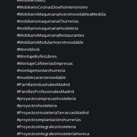
#MobiliarioBBQ
#MobiliarioCocinasDiseñoInteriorismo
#MobiliarioMaquinariaAceroInoxidableaMedida
#mobiliariomaquinariaChurrerías
#mobiliariomaquinariaHosteleria
#MobiliarioMaquinariaRestaurantes
#MobiliarioModularAceroInoxidable
#Monoblock
#MontajeBufésLibres
#MontajeCafeteríasEmpresas
#montajemontarchurrería
#mueblesaceroinoxidable
#ParrillasIndustrialesMadrid
#ParrillasProfesionalesMadrid
#proyectosempresashostelería
#proyectoshosteleria
#ProyectosHosteleriaTerrarzasMadrid
#proyectosimplantaciónchurrerías
#ProyectosIntegralesHosteleria
#ProyectosIntegralesHosteleríaHoreca