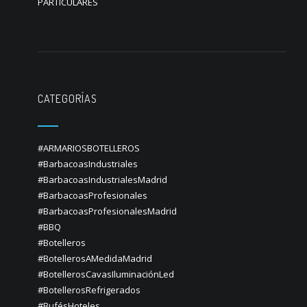
PARTICULARES
CATEGORÍAS
#ARMARIOSBOTELLEROS
#BarbacoasIndustriales
#BarbacoasIndustrialesMadrid
#BarbacoasProfesionales
#BarbacoasProfesionalesMadrid
#BBQ
#Botelleros
#BotellerosAMedidaMadrid
#BotellerosCavasIluminaciónLed
#BotellerosRefrigerados
#BufésHoteles