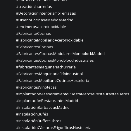
#creaciónchurrerías
#DecoracionInteriorismoTerrazas
#DiseñoCocinasaMedidaMadrid
#encimerasaceroinoxidable
#FabricanteCocinas
#FabricanteMobiliarioAceroInoxidable
#FabricantesCocinas
#FabricantesCocinasModularesMonoblockMadrid
#FabricantesCocinasMonoblockIndustriales
#fabricantesmaquinariachurrería
#FabricantesMaquinariaFríoIndustrial
#FabricantesMobiliarioCocinasHostelería
#FabricantesVinotecas
#ImplantaciónAsesoramientoPuestaMarchaRestaurantesBares
#ImplantaciónRestaurantesMadrid
#InstalaciónBarbacoasMadrid
#InstalaciónBufés
#InstalaciónBuffetsLibres
#InstalaciónCámarasFrigoríficasHosteleria