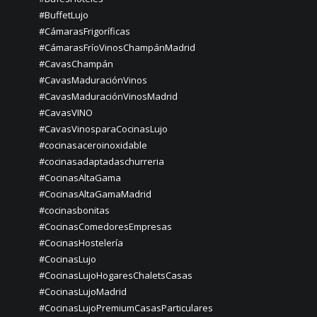
#BuffetLujo
#CámarasFrigoríficas
#CámarasFríoVinosChampánMadrid
#CavasChampán
#CavasMaduraciónVinos
#CavasMaduraciónVinosMadrid
#CavasVINO
#CavasVinosparaCocinasLujo
#cocinasaceroinoxidable
#cocinasadaptadaschurreria
#CocinasAltaGama
#CocinasAltaGamaMadrid
#cocinasbonitas
#CocinasComedoresEmpresas
#CocinasHostelería
#CocinasLujo
#CocinasLujoHogaresChaletsCasas
#CocinasLujoMadrid
#CocinasLujoPremiumCasasParticulares