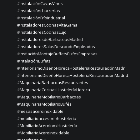
#InstalaciónCavasVinos
#instalaciónchurrerías
#InstalaciónFríoIndustrial
#InstaladoresCocinasAltaGama
#InstaladoresCocinasLujo
#InstaladoresdeBarbacoasMadrid
#InstaladoresSalasDescandoEmpleados
#InstlaciónMontajeBuffetsBufesEmpresas
#IntalaciónBufets
#InteriorismoDiseñoHorecaHosteleriaRestauraciónMadri
#InteriorismoDiseñoHorecaHosteleriaRestauraciónMadrid
#MaquinariaBarbacoasRestaurantes
#MaquinariaCocinasHosteleríaHoreca
#MaquinariaMobiliarioBarbacoas
#MaquinariaMobiliarioBufés
#mesasaceroinoxidable
#mobiliarioaccesoriohosteleria
#MobiliarioAceroInoxHostelería
#MobiliarioAceroInoxidable