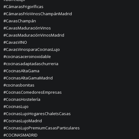
#CámarasFrigoríficas
#CámarasFríoVinosChampánMadrid
#CavasChampán
#CavasMaduraciónVinos
#CavasMaduraciónVinosMadrid
#CavasVINO
#CavasVinosparaCocinasLujo
#cocinasaceroinoxidable
#cocinasadaptadaschurreria
#CocinasAltaGama
#CocinasAltaGamaMadrid
#cocinasbonitas
#CocinasComedoresEmpresas
#CocinasHostelería
#CocinasLujo
#CocinasLujoHogaresChaletsCasas
#CocinasLujoMadrid
#CocinasLujoPremiumCasasParticulares
#COCINASMADRID