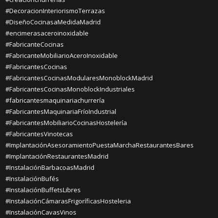
#DecoracionInteriorismoTerrazas
#DiseñoCocinasaMedidaMadrid
#encimerasaceroinoxidable
#FabricanteCocinas
#FabricanteMobiliarioAceroInoxidable
#FabricantesCocinas
#FabricantesCocinasModularesMonoblockMadrid
#FabricantesCocinasMonoblockIndustriales
#fabricantesmaquinariachurrería
#FabricantesMaquinariaFríoIndustrial
#FabricantesMobiliarioCocinasHostelería
#FabricantesVinotecas
#ImplantaciónAsesoramientoPuestaMarchaRestaurantesBares
#ImplantaciónRestaurantesMadrid
#InstalaciónBarbacoasMadrid
#InstalaciónBufés
#InstalaciónBuffetsLibres
#InstalaciónCámarasFrigoríficasHosteleria
#InstalaciónCavasVinos