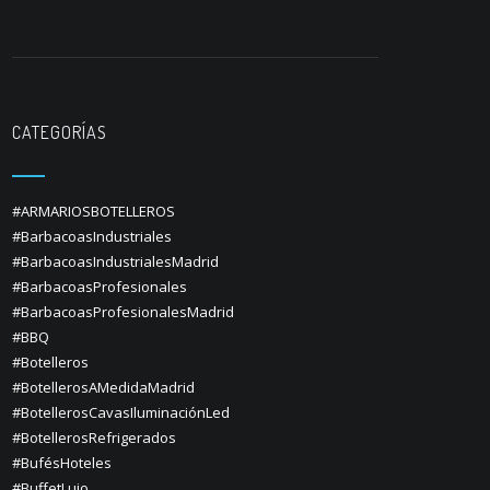
CATEGORÍAS
#ARMARIOSBOTELLEROS
#BarbacoasIndustriales
#BarbacoasIndustrialesMadrid
#BarbacoasProfesionales
#BarbacoasProfesionalesMadrid
#BBQ
#Botelleros
#BotellerosAMedidaMadrid
#BotellerosCavasIluminaciónLed
#BotellerosRefrigerados
#BufésHoteles
#BuffetLujo