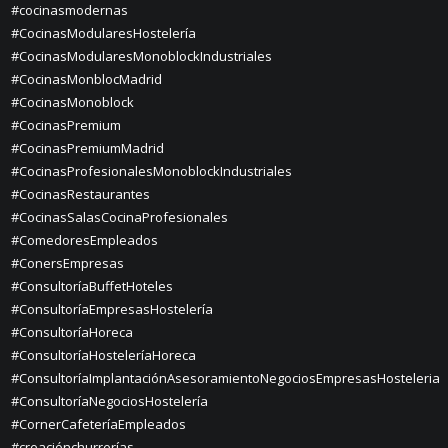
#cocinasmodernas
#CocinasModularesHostelería
#CocinasModularesMonoblockIndustriales
#CocinasMonblocMadrid
#CocinasMonoblock
#CocinasPremium
#CocinasPremiumMadrid
#CocinasProfesionalesMonoblockIndustriales
#CocinasRestaurantes
#CocinasSalasCocinaProfesionales
#ComedoresEmpleados
#ConersEmpresas
#ConsultoríaBuffetHoteles
#ConsultoríaEmpresasHostelería
#ConsultoríaHoreca
#ConsultoríaHosteleríaHoreca
#ConsultoríaImplantaciónAsesoramientoNegociosEmpresasHosteleria
#ConsultoríaNegociosHostelería
#CornerCafeteríaEmpleados
#creaciónchurrerías