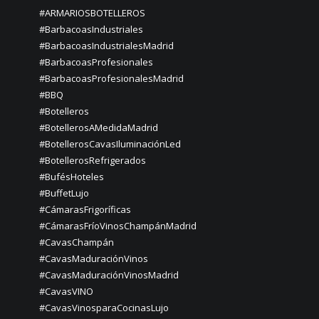
#ARMARIOSBOTELLEROS
#BarbacoasIndustriales
#BarbacoasIndustrialesMadrid
#BarbacoasProfesionales
#BarbacoasProfesionalesMadrid
#BBQ
#Botelleros
#BotellerosAMedidaMadrid
#BotellerosCavasIluminaciónLed
#BotellerosRefrigerados
#BufésHoteles
#BuffetLujo
#CámarasFrigoríficas
#CámarasFríoVinosChampánMadrid
#CavasChampán
#CavasMaduraciónVinos
#CavasMaduraciónVinosMadrid
#CavasVINO
#CavasVinosparaCocinasLujo